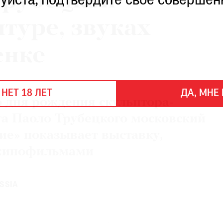
Трубецкой
уйста, подтвердите свое совершен
птуре, звуках
енке
 НЕТ 18 ЛЕТ
ДА, МНЕ 
о дня рождения скульптора-
а Паоло Трубецкого московский
ие» показывает выставку,
кинофильмами
SSIA