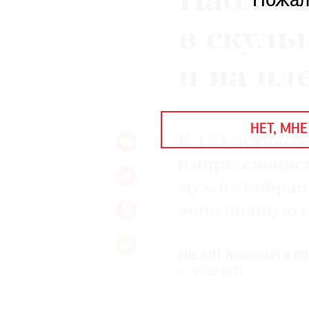
Паоло 
Пожал
ЕЖЕГОДНАЯ ПРЕМИЯ
КИНОФЕСТИВАЛЬ
в скуль
и на пл
Подписаться на новости
Подписаться на газету
НЕТ, МНЕ
Где найти газету
К 155-летию с
импрессионист
Контакты редакции
Авторы
музей «Собран
Медиакит
Mediakit
дополненную 
THE ART NEWSPAPER RU
10.03.2021