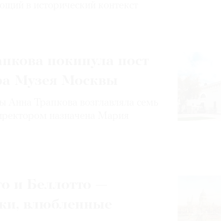
ющий в исторический контекст
пкова покинула пост
ра Музея Москвы
 Анна Трапкова возглавляла семь
иректором назначена Мария
о и Беллотто —
ки, влюбленные