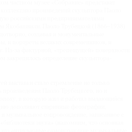
ком частном музее «Собрание» представит
коллекцию произведений скульптора Паоло
нную российскими предпринимателями
м Якобашвили. Паоло Трубецкой (1866–1938)
одотворно, создавая и монументальные
ы, и портреты великих современников, и
у. Из-за фактурной, «трепещущей» поверхности
ом закрепилось определение скульптора-
ей выставки стало стремление не только
 произведения Паоло Трубецкого, но и
 эпоху, в которую жил и работал выдающийся
цию дополняют старинные фотографии,
 и музыкальное сопровождение, записанное с
«библиотеки звука» (напомним, что основная
 это антикварные самоиграющие музыкальные