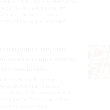
магию и разнообразие» творчества
лера. Но как получилось, что
ставка — всего четвертая
а художника за всю историю?
тец правил миром:
ак текстильный центр
ного масштаба
ьные времена бесценный
орчатый текстиль считался
золотом». Этой эпохе посвящен
кции Каруна Такара, не только
щий красоту узоров,