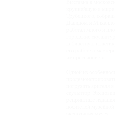
Выставка в московс
© 2021 The Art Newspaper Russia
крупнейшую в мире 
Трубецкого, собра
Давидом и Михаило
работал много и пл
городские скульптур
кабинетную пластик
его работ за мастер
импрессиониста.
Одной из особенност
продемонстрировать
погрузить зрителя в
скульптор. Экспози
репринтные издания
носителей музейной 
экспозиция музея —