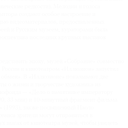
нические редкости). Мелодии и голоса
ьптора создают особое настроение и
ью видеоматериалов, предоставленных
реей и Русским музеем, кураторами была
роспектива последних крупных выставок
редставить эпоху, музей «Собрание» совместно
России и кинотеатром «Иллюзион» запустил
 обмен». В «Иллюзионе» показывают две
ты о жизни и творчестве художника из
мофонда — «Дело о памятнике императору
990, 33 мин) и 10-минутный фрагмент фильма
 (1993), также посвященный Паоло
еанса зрители могут отправиться в
х шагах от кинотеатра музей, чтобы увидеть