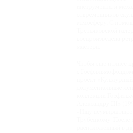
инструменты и меха
современников скул
атмосферу. С помощ
Третьяковской гале
воспроизведена рет
мастера.
Чтобы еще полнее п
с Госфильмофондом 
проект «Культурный
документальные лен
коллекции Госфиль
Александру III» (1
«Ищу неумирающее»
Трубецкому. После с
расположенный в дву