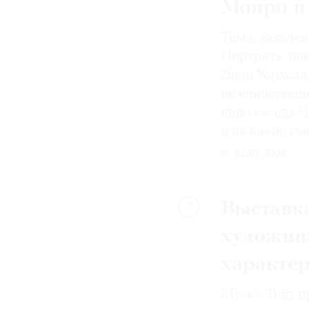
Монро и
Тема, заявле
Портрет», не
Энди Уорхола
не единствен
кинозвезды. Ч
и на какие с
31.07.2026
Выставка
2
художни
характе
Музей Тейт п