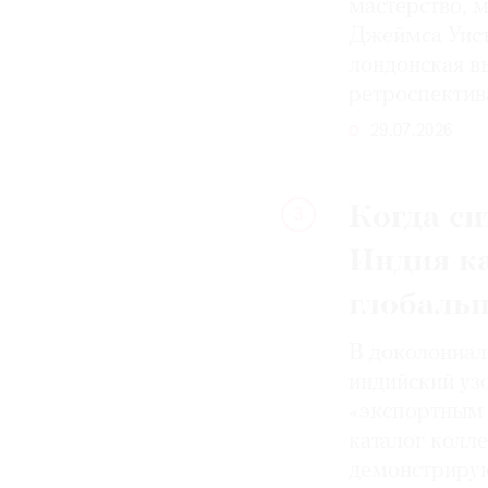
мастерство, 
Джеймса Уист
лондонская вы
ретроспектив
29.07.2026
Когда си
3
Индия к
глобаль
В доколониал
индийский уз
«экспортным 
каталог колле
демонстрирую