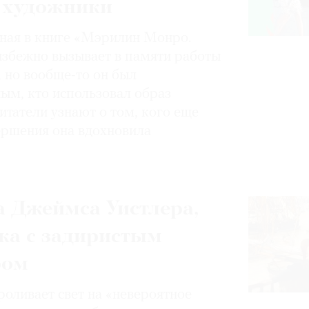
 художники
нная в книге «Мэрилин Монро.
избежно вызывает в памяти работы
, но вообще-то он был
ным, кто использовал образ
итатели узнают о том, кого еще
вершения она вдохновила
 Джеймса Уистлера,
ка с задиристым
ром
роливает свет на «невероятное