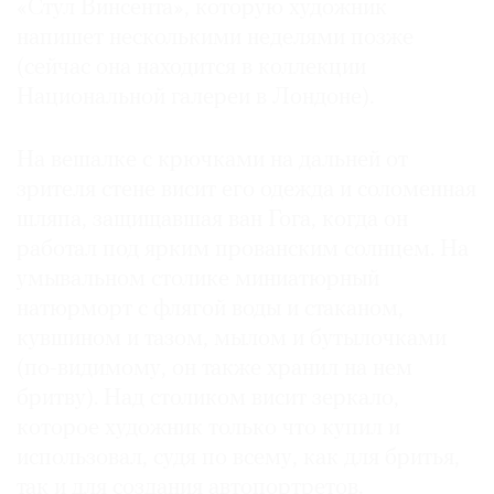
«Стул Винсента», которую художник
напишет несколькими неделями позже
(сейчас она находится в коллекции
Национальной галереи в Лондоне).
На вешалке с крючками на дальней от
зрителя стене висит его одежда и соломенная
шляпа, защищавшая ван Гога, когда он
работал под ярким прованским солнцем. На
умывальном столике миниатюрный
натюрморт с флягой воды и стаканом,
кувшином и тазом, мылом и бутылочками
(по-видимому, он также хранил на нем
бритву). Над столиком висит зеркало,
которое художник только что купил и
использовал, судя по всему, как для бритья,
так и для создания автопортретов.