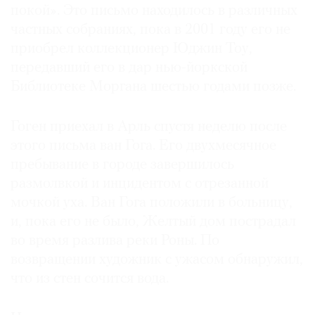
покой». Это письмо находилось в различных
частных собраниях, пока в 2001 году его не
приобрел коллекционер Юджин Тоу,
передавший его в дар нью-йоркской
Библиотеке Моргана шестью годами позже.
Гоген приехал в Арль спустя неделю после
этого письма ван Гога. Его двухмесячное
пребывание в городе завершилось
размолвкой и инцидентом с отрезанной
мочкой уха. Ван Гога положили в больницу,
и, пока его не было, Желтый дом пострадал
во время разлива реки Роны. По
возвращении художник с ужасом обнаружил,
что из стен сочится вода.