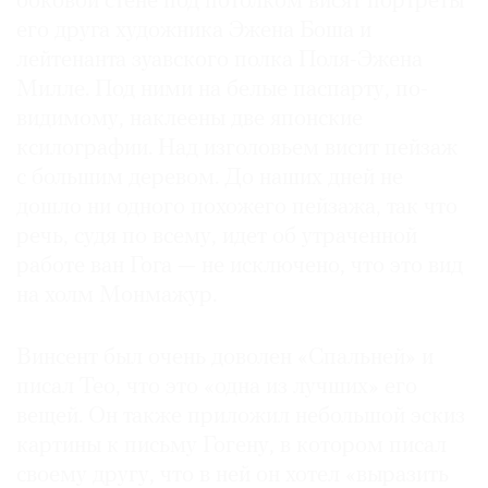
боковой стене под потолком висят портреты
его друга художника Эжена Боша и
лейтенанта зуавского полка Поля-Эжена
Милле. Под ними на белые паспарту, по-
видимому, наклеены две японские
ксилографии. Над изголовьем висит пейзаж
с большим деревом. До наших дней не
дошло ни одного похожего пейзажа, так что
речь, судя по всему, идет об утраченной
работе ван Гога — не исключено, что это вид
на холм Монмажур.
Винсент был очень доволен «Спальней» и
писал Тео, что это «одна из лучших» его
вещей. Он также приложил небольшой эскиз
картины к письму Гогену, в котором писал
своему другу, что в ней он хотел «выразить