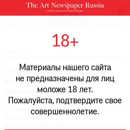
НОВОСТИ
18+
ВЫСТАВКИ
РЕСТАВРАЦИЯ
НОВОСТИ
КНИГИ
Материалы нашего сайта
ПО
Секреты ван Гога: самая
ПУТИ
не предназначены для лиц
знаменитая спальня в мире
РЕЙТИНГ
моложе 18 лет.
МУЗЕЕВ
искусства
РОСКОШЬ
Пожалуйста, подтвердите свое
ПРИГЛАШЕНИЯ
История с меняющимся цветом стен,
совершеннолетие.
наводнением, бомбардировкой
и поисками кровати, связанная