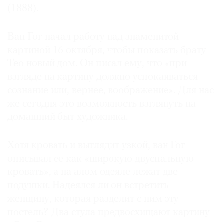
(1888).
Ван Гог начал работу над знаменитой
картиной 16 октября, чтобы показать брату
©
Тео новый дом. Он писал ему, что «при
2021
взгляде на картину должно успокаиваться
The
сознание или, вернее, воображение». Для нас
Art
Newspaper
же сегодня это возможность взглянуть на
Russia
домашний быт художника.
Хотя кровать и выглядит узкой, ван Гог
описывал ее как «широкую двуспальную
кровать», а на алом одеяле лежат две
подушки. Надеялся ли он встретить
женщину, которая разделит с ним эту
постель? Два стула предвосхищают картину