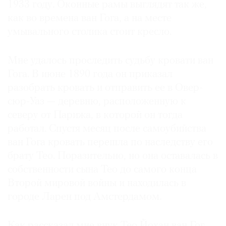
1933 году. Оконные рамы выглядят так же,
как во времена ван Гога, а на месте
умывального столика стоит кресло.
Мне удалось проследить судьбу кровати ван
Гога. В июне 1890 года он приказал
разобрать кровать и отправить ее в Овер-
сюр-Уаз — деревню, расположенную к
северу от Парижа, в которой он тогда
работал. Спустя месяц после самоубийства
ван Гога кровать перешла по наследству его
брату Тео. Поразительно, но она оставалась в
собственности сына Тео до самого конца
Второй мировой войны и находилась в
городе Ларен под Амстердамом.
Как рассказал мне внук Тео Йохан ван Гог,