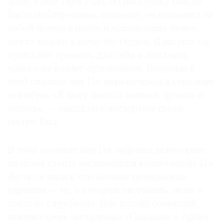
доме в мае 1888 года, но поскольку они не
Где
были меблированы, поначалу он сохранил за
найти
собой номер в отеле и использовал новое
газету
место только в качестве студии. В августе он
купил две кровати, для себя и для гостя,
Контакты
редакции
одного из коллег-художников. Впервые в
Авторы
этой спальне ван Гог переночевал в середине
сентября. «Я могу жить и дышать, думать и
Медиакит
писать», — писал он с восторгом своей
Mediakit
сестре Вил.
В этой комнате ван Гог задумал некоторые
из своих самых выдающихся композиций. Из
Арля он писал, что «самые прекрасные
картины — те, о которых мечтаешь, лежа в
постели с трубкой». Вне всяких сомнений,
именно здесь он задумал «Спальню в Арле»