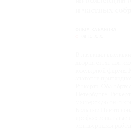
из коллекции 
и частных соб
© 2021 The Art Newspaper Russia
ОЛЬГА КАБАНОВА
08.10.2020
В названии выставки
дворца стоят два им
ювелирной фирмы Ка
знатоков прикладно
Рюкерта. Оба обрус
Петербурге, Рюкерт
мастерскую он откры
Большой Никитской.
профессиональные о
эмальерными работа