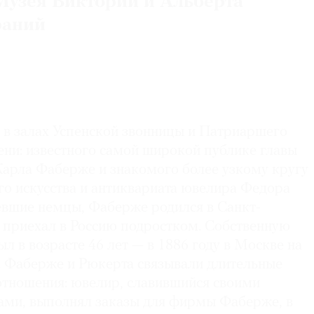
Музея Виктории и Альберта
раний
 в залах Успенской звонницы и Патриаршего
ени: известного самой широкой публике главы
рла Фаберже и знакомого более узкому кругу
го искусства и антиквариата ювелира Федора
евшие немцы, Фаберже родился в Санкт-
 приехал в Россию подростком. Собственную
л в возрасте 46 лет — в 1886 году в Москве на
 Фаберже и Рюкерта связывали длительные
тношения: ювелир, славившийся своими
ми, выполнял заказы для фирмы Фаберже, в