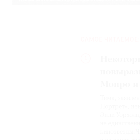
САМОЕ ЧИТАЕМОЕ:
Некотор
1
повыраз
Монро и
Тема, заявле
Портрет», не
Энди Уорхола
не единствен
кинозвезды. Ч