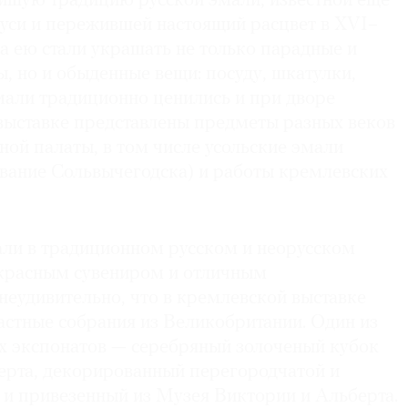
ейшую традицию русской эмали, известной еще
Руси и пережившей настоящий расцвет в XVI–
да ею стали украшать не только парадные и
, но и обыденные вещи: посуду, шкатулки,
мали традиционно ценились и при дворе
 выставке представлены предметы разных веков
ой палаты, в том числе усольские эмали
звание Сольвычегодска) и работы кремлевских
ли в традиционном русском и неорусском
екрасным сувениром и отличным
неудивительно, что в кремлевской выставке
астные собрания из Великобритании. Один из
 экспонатов — серебряный золоченый кубок
рта, декорированный перегородчатой и
и привезенный из Музея Виктории и Альберта.