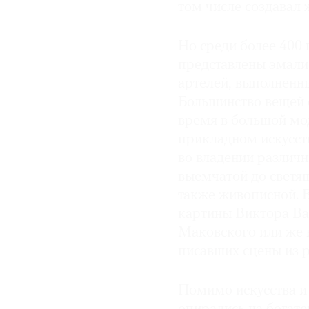
том числе создавал
Но среди более 400
представлены эмали
артелей, выполненн
Большинство вещей с
время в большой мод
прикладном искусст
во владении различ
выемчатой до светящ
также живописной. 
картины Виктора Ва
Маковского или же 
писавших сцены из р
Помимо искусства и