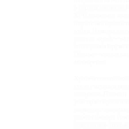
опирались на богат
в период Киевской 
XVII столетиях, ког
церковные предметы
кубки. Изделия из э
русских царей — на
из собрания Оружейн
(Усолье — старое на
мастерских.
Художественные эма
стиле считались пр
подарком. Поэтому 
участвуют музеи и ч
самых впечатляющих
работы Федора Рюке
живописной эмалью 