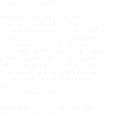
 живописные миниатюры.
 показанных на выставке предметов
 и других российских фирм, фабрик и
ые разными мастерами в ХIХ — начале ХХ века.
оздано в неорусском стиле, бывшем в то
е как в архитектуре и живописи, так и в
ве. Ювелиры той поры достигли виртуозности
ными техниками эмали — от перегородчатой и
ейся, как средневековый витраж, оконной, а
В живописной эмали они воспроизводили
снецова, Ивана Куликова, Константина
вдохновлялись творчеством этих художников,
усской жизни и фольклора.
 архитектуры своего времени, ювелиры