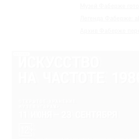
Музей Фаберже гото
Легенда Фаберже: a
Архив Фаберже пере
РЕКЛАМА