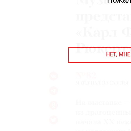
Музеи 
Пожал
ЕЖЕГОДНАЯ ПРЕМИЯ
КИНОФЕСТИВАЛЬ
предст
«Карл 
Подписаться на новости
Рюкерт
Подписаться на газету
НЕТ, МНЕ
Где найти газету
Контакты редакции
Авторы
№82
Медиакит
Mediakit
МАТЕРИАЛ ИЗ ГАЗЕТЫ
На выставке —
из драгоценны
начала ХХ века