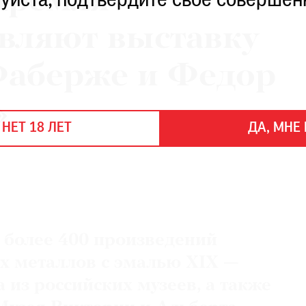
Кремля
уйста, подтвердите свое совершен
авляют выставку
Фаберже и Федор
»
 НЕТ 18 ЛЕТ
ДА, МНЕ 
 более 400 произведений
х металлов с эмалью ХIХ —
 из российских музеев, а также