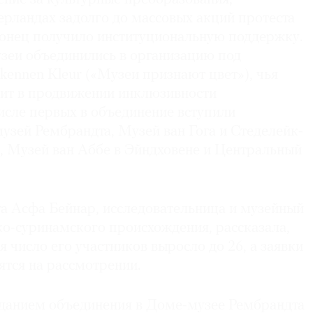
ерландах задолго до массовых акций протеста
конец получило институциональную поддержку.
зеи объединились в организацию под
ennen Kleur («Музеи признают цвет»), чья
оит в продвижении инклюзивности
исле первых в объединение вступили
узей Рембрандта, Музей ван Гога и Стеделейк-
, Музей ван Аббе в Эйндховене и Центральный
а Асфа Бейнар, исследовательница и музейный
ко-суринамского происхождения, рассказала,
я число его участников выросло до 26, а заявки
ятся на рассмотрении.
данием объединения в Доме-музее Рембрандта