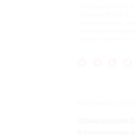
открытых дебатов, к
Эрнандес Чун Цуй, 
«поляризовано», одна
взращивания новой м
принять другое, кол
МАТЕРИАЛЫ ПО ТЕ
Обладательницей П
В Великобритании 