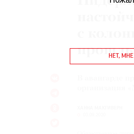
Нидерл
Пожал
ЕЖЕГОДНАЯ ПРЕМИЯ
КИНОФЕСТИВАЛЬ
настой
с коло
Подписаться на новости
прошл
Подписаться на газету
НЕТ, МНЕ
Где найти газету
Контакты редакции
Авторы
В авангарде п
Медиакит
Mediakit
организация «
ХАННА МАКГИВЕРН
03.09.2020
Общественное движе