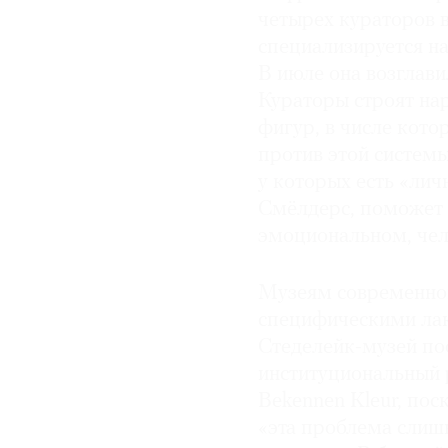
четырех кураторов 
специализируется на
В июле она возглави
Кураторы строят нар
фигур, в числе кото
против этой системы
у которых есть «лич
Смёлдерс, поможет 
эмоциональном, чел
Музеям современног
специфическими ла
Стеделейк-музей по
институциональный 
Bekennen Kleur, пос
«эта проблема слишк