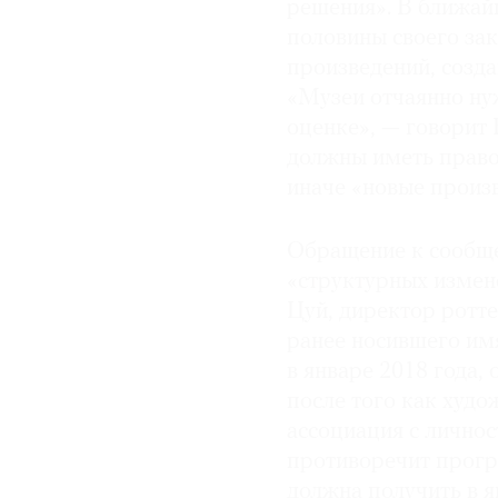
решения». В ближай
половины своего за
произведений, созд
«Музеи отчаянно ну
оценке», — говорит 
должны иметь право
иначе «новые произв
Обращение к сообще
«структурных измен
Цуй, директор ротт
ранее носившего имя
в январе 2018 года,
после того как худо
ассоциация с лично
противоречит прогр
должна получить в я