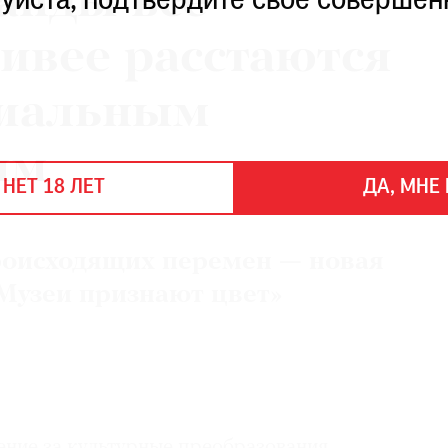
анды все
уйста, подтвердите свое совершен
чивее расстаются
ниальным
ым
 НЕТ 18 ЛЕТ
ДА, МНЕ 
роисходящих перемен — новая
Музеи признают цвет»
ние за культурные преобразования,