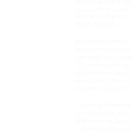
настоящие перемен
должность младшего
деколонизация инсти
станет нормой».
В нидерландских му
представители белог
анализировала личны
231 человека на «св
должностях» лишь ш
незападных стран». 
составляют около 1
Директор Рейксмузе
его институция спец
«Рабство», запланир
с африканскими кор