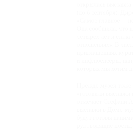
открылась выставка
(до 6 сентября). Ди
«Самое главное — не
Она сообщила, что 
четырех лет и стала
отношениях». В част
приглашенных курато
и инфлюенсеры, нап
которых мы хотим п
Прежде музеи тоже 
«готовили выставки
отмечает Стефани А
выставки в Доме-муз
будут готовы нанима
руководящие посты,