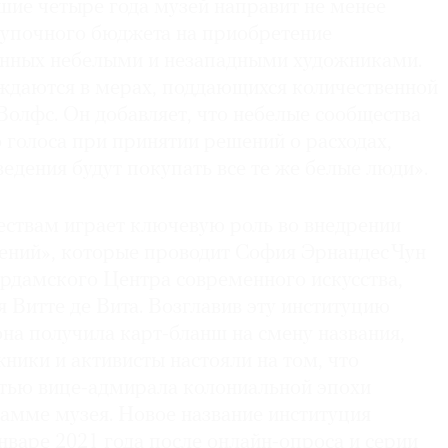
шие четыре года музей направит не менее
купочного бюджета на приобретение
анных небелыми и незападными художниками.
ждаются в мерах, поддающихся количественной
Волфс. Он добавляет, что небелые сообщества
 голоса при принятии решений о расходах,
едения будут покупать все те же белые люди».
ствам играет ключевую роль во внедрении
ений», которые проводит София Эрнандес Чун
ердамского Центра современного искусства,
 Витте де Вита. Возглавив эту институцию
 она получила карт-бланш на смену названия,
жники и активисты настояли на том, что
стью вице-адмирала колониальной эпохи
амме музея. Новое название институция
нваре 2021 года после онлайн-опроса и серии