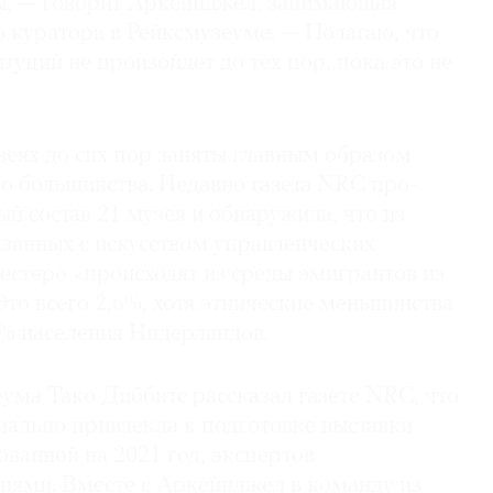
ы, — говорит Аркейнджел, занимающая
 куратора в Рейксмузеуме. — Полагаю, что
туций не произойдет до тех пор, пока это не
зеях до сих пор заняты главным образом
о большинства. Недавно газета NRC про­
й состав 21 музея и обнаружила, что из
язанных с искусством управленческих
естеро «происходят из среды эмигрантов из
Это всего 2,6%, хотя этнические меньшинства
4% населения Нидерландов.
ума Тако Диббитс рассказал газете NRC, что
иально привлекла к подготовке выставки
ованной на 2021 год, экспертов
нями. Вместе с Аркейнджел в команду из