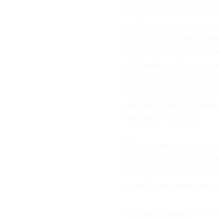
зародившееся в Нид
© 2021 The Art Newspaper Russia
против расизма, на
Недавно здешние му
названием Musea Bek
главная задача сост
и многообразия. В ч
Рейксмузеум, Дом-м
музей в Амстердаме
музей в Утрехте.
Координатор проект
педагог нидерландс
что уже к концу июн
еще 16 музеев наход
Одновременно с соз