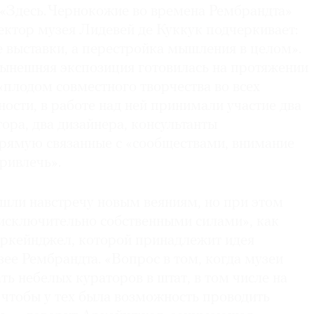
 «Здесь. Чернокожие во времена Рембрандта»
ректор музея Лидевей де Куккук подчеркивает:
 выставки, а перестройка мышления в целом».
нынешняя экспозиция готовилась на протяжении
 «плодом совместного творчества во всех
ности, в работе над ней принимали участие два
ра, два дизайнера, консультанты
рямую связанные с «сообществами, внимание
ривлечь».
шли навстречу новым веяниям, но при этом
 исключительно собственными силами», как
ркейнджел, которой принадлежит идея
ее Рембрандта. «Вопрос в том, когда музеи
ть небелых кураторов в штат, в том числе на
 чтобы у тех была возможность проводить