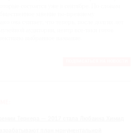
оторые состоятся уже в сентябре. По словам
общественное мнение по-прежнему
ко она считает, что теперь, после долгих лет
узейной аудитории, центр все-таки готов
лективно выбранное название.
ПОДПИСАТЬСЯ НА НОВОСТИ
МЕ:
ремии Тернера — 2017 стала Любаина Химид
разрабатывают план монументальной