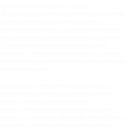
вошла Валика Смёлдерс, которая
 истории рабства и ее репрезентации в музеях.
ла исторический отдел Рейксмузеума.
ратив выставки вокруг десятка исторических
рых и невольники, и рабовладельцы, и борцы
. Тексты для аудиогидов начитают люди,
ная связь» с этими фигурами, что, по словам
посетителям «прочувствовать опыт рабства на
овеческом уровне».
о искусства тоже приходится работать со
кунами и искажениями прошлого. В июне
обещал «выявить и ликвидировать
расизм». Он присоединился к сети Musea
кольку, по словам его директора Рейна Волф­са,
ом важна, чтобы не искать сообща пути ее