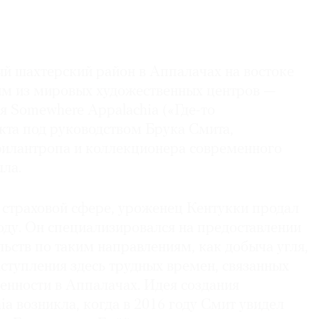
й шахтерский район в Аппалачах на востоке
им из мировых художественных центров —
я Somewhere Appalachia («Где-то
кта под руководством Брука Смита,
илантропа и коллекционера современного
лла.
 страховой сфере, уроженец Кентукки продал
году. Он специализировался на предоставлении
ьств по таким направлениям, как добыча угля,
аступления здесь трудных времен, связанных
нности в Аппалачах. Идея создания
a возникла, когда в 2016 году Смит увидел