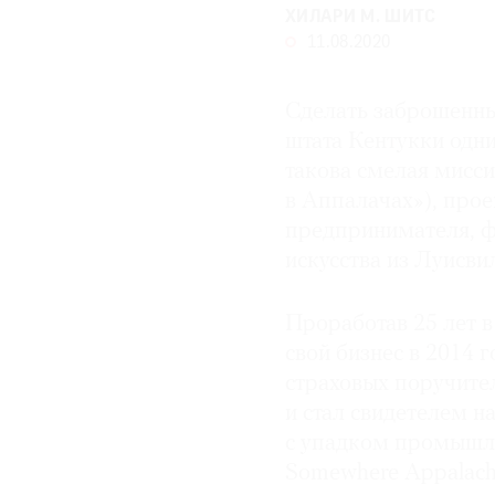
ХИЛАРИ М. ШИТС
© 2021 The Art Newspaper Russia
11.08.2020
Сделать заброшенны
штата Кентукки одн
такова смелая мисси
в Аппалачах»), прое
предпринимателя, ф
искусства из Луисви
Проработав 25 лет в
свой бизнес в 2014 
страховых поручител
и стал свидетелем н
с упадком промышле
Somewhere Appalachi