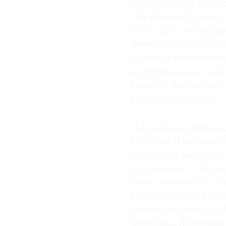
огромную скульптур
Cripplewood в нью-й
более 27 м, которая
Венецианской биенн
дерево и напоминае
и перевязанное лоск
красоту, вызов, исц
в нашем регионе», —
Для начала пришлос
крупную и выдающую
достанется какому-н
в Аппалачи — Берли
Гента, призналась, 
Она встретилась там
познакомилась с ко
искусства. Художниц