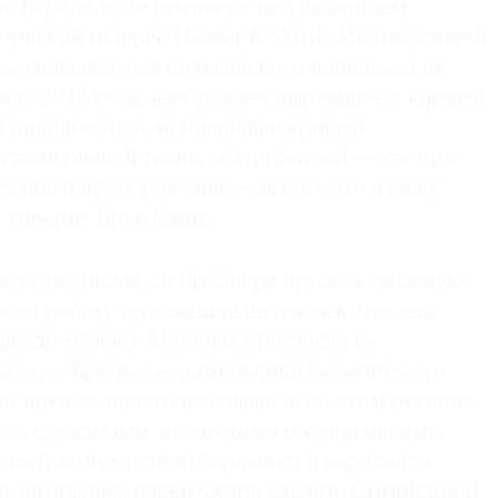
у Берлинде де Брёйкере под названием
оркской галерее Hauser & Wirth. Работа длиной
 создавалась для бельгийского павильона на
але 2013 года, изображает вырванное с корнем
т раненое тело, истекающее кровью
утами рваной ткани. «Cripplewood — это про
еление и преображение — все то, что я вижу
 говорит Брук Смит.
ь уговаривать де Брёйкере продать ее самую
ся работу (художница надеялась, что она
ибудь музею). Меценат пригласил ее
нде де Брёйкере, жительница бельгийского
что прежде ничего не слышала об этом регионе.
 со студентами, педагогами и художниками,
ллекциями местной керамики и народного
а загорелась идеей Смита сделать Cripplewood