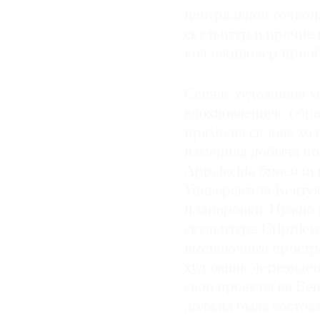
центральной точкой,
скульптур и прочие 
коллекционер приоб
Сейчас художница ме
вдохновленную обра
прямо на склоне хол
изменила добыча по
Appalachia бросили 
Университета Кентук
планировки. Нужно 
скульптура Cripple
выставочные простра
художников-резидент
свои проекты на Ве
должна была состоят