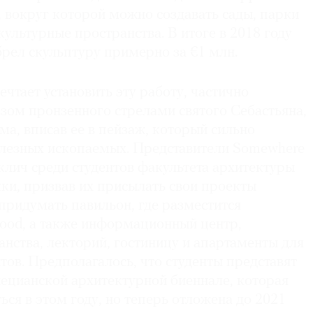
 вокруг которой можно создавать сады, парки
культурные пространства. В итоге в 2018 году
рел скульптуру примерно за €1 млн.
чтает установить эту работу, частично
зом пронзенного стрелами святого Себастьяна,
ма, вписав ее в пейзаж, который сильно
лезных ископаемых. Представители Somewhere
клич среди студентов факультета архитектуры
ки, призвав их присылать свои проекты
придумать павильон, где разместится
wood, а также информационный центр,
нства, лекторий, гостиницу и апартаменты для
ов. Предполагалось, что студенты представят
нецианской архитектурной биеннале, которая
ься в этом году, но теперь отложена до 2021