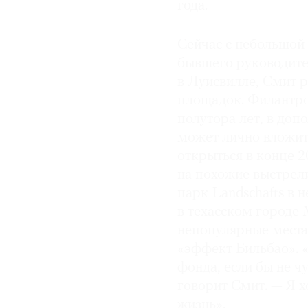
года.
Сейчас с небольшой
бывшего руководите
в Луисвилле, Смит 
площадок. Филантро
полутора лет, в доп
может лично вложит
открыться в конце 2
на похожие выстрел
парк Landschafts в
в техасском городе 
непопулярные места
«эффект Бильбао». «
фонда, если бы не ч
говорит Смит. — Я х
жизнь».