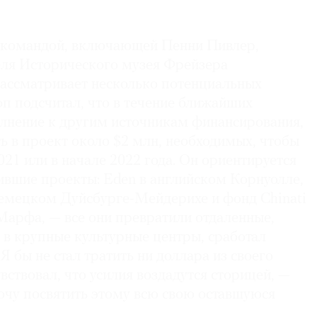
 командой, включающей Пенни Пивлер,
ля Исторического музея Фрейзера
рассматривает несколько потенциальных
п подсчитал, что в течение ближайших
олнение к другим источникам финансирования,
ь в проект около $2 млн, необходимых, чтобы
021 или в начале 2022 года. Он ориентируется
ившие проекты: Eden в английском Корнуолле,
 немецком Дуйсбурге-Мейдерихе и фонд Chinati
Марфа, — все они превратили отдаленные,
 в крупные культурные центры, сработал
Я бы не стал тратить ни доллара из своего
увствовал, что усилия воздадутся сторицей, —
очу посвятить этому всю свою оставшуюся