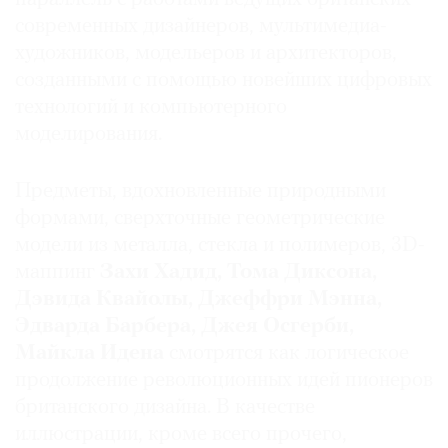
современных дизайнеров, мультимедиа-
художников, модельеров и архитекторов,
созданными с помощью новейших цифровых
технологий и компьютерного
©
2021
моделирования.
The
Art
Предметы, вдохновленные природными
Newspaper
формами, сверхточные геометрические
Russia
модели из металла, стекла и полимеров, 3D-
маппинг
Захи Хадид, Тома Диксона,
Дэвида Квайолы, Джеффри Мэнна,
Эдварда Барбера, Джея Осгерби,
Майкла Идена
смотрятся как логическое
продолжение революционных идей пионеров
британского дизайна. В качестве
иллюстрации, кроме всего прочего,