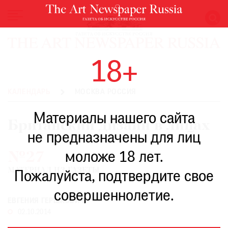
НОВОСТИ
18+
ВЫСТАВКИ
РЕСТАВРАЦИЯ
КАЛЕНДАРЬ
МОСКВА РОССИЯ
КНИГИ
Материалы нашего сайта
ПО
Британский дизайн в лицах
ПУТИ
не предназначены для лиц
РЕЙТИНГ
моложе 18 лет.
№27
МУЗЕЕВ
МАТЕРИАЛ ИЗ ГАЗЕТЫ
РОСКОШЬ
Пожалуйста, подтвердите свое
ПРИГЛАШЕНИЯ
совершеннолетие.
ЕВГЕНИЯ ГЕРШКОВИЧ
02.10.2014