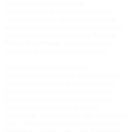
промышленным дизайнером.
Где
Геометрические формы коллекции его
найти
газету
«минималистской» серебряной посуды во
многом предвосхитили идеи школы Баухаус.
Контакты
А знаменитый стул
Камердинер
Чарльза
редакции
Ренни Макинтоша
давно уже признан
Авторы
классикой функционального модерна.
Медиакит
Mediakit
Московская выставка, которую
организовал Московский музей дизайна в
рамках года культуры Великобритании и
России, составлена из вещей коллекции
Музея Виктории и Альберта в Лондоне.
Оригинальные творения Морриса,
Макинтоша, Дрессера и
Артура Макмердо
(1851–1942) кураторы решили поставить в
параллель с работами ведущих британских