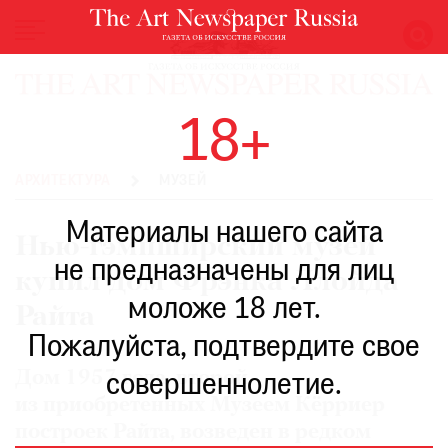
НОВОСТИ
18+
ВЫСТАВКИ
РЕСТАВРАЦИЯ
АРХИТЕКТУРА
МУЗЕЙ
КНИГИ
Материалы нашего сайта
ПО
Нью-гэмпширский музей
ПУТИ
не предназначены для лиц
купил дом Фрэнка Ллойда
РЕЙТИНГ
моложе 18 лет.
МУЗЕЕВ
Райта
РОСКОШЬ
Пожалуйста, подтвердите свое
ПРИГЛАШЕНИЯ
Дом 1957 года, второй
совершеннолетие.
из приобретенных Музеем Кёрриер
построек Райта, возведен в редком