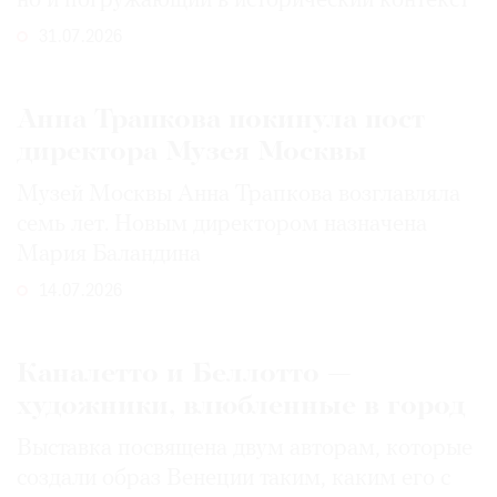
но и погружающий в исторический контекст
31.07.2026
Анна Трапкова покинула пост
директора Музея Москвы
Музей Москвы Анна Трапкова возглавляла
семь лет. Новым директором назначена
Мария Баландина
14.07.2026
Каналетто и Беллотто —
художники, влюбленные в город
Выставка посвящена двум авторам, которые
создали образ Венеции таким, каким его c