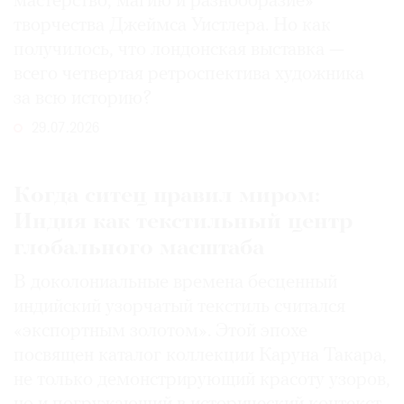
мастерство, магию и разнообразие»
творчества Джеймса Уистлера. Но как
получилось, что лондонская выставка —
всего четвертая ретроспектива художника
за всю историю?
29.07.2026
Когда ситец правил миром:
Индия как текстильный центр
глобального масштаба
В доколониальные времена бесценный
индийский узорчатый текстиль считался
«экспортным золотом». Этой эпохе
посвящен каталог коллекции Каруна Такара,
не только демонстрирующий красоту узоров,