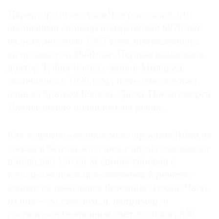
Где
Директор музея Алан Чон рассказал, что
найти
анонимный спонсор пожертвовал $970 тыс.
газету
на покупку дома 1957 года, выставленного
на продажу за $850 тыс. Первые владельцы,
Контакты
редакции
доктор Туфик Кэлил с женой Милдред,
Авторы
скончались в 1990 году, и его унаследовал
один из братьев Кэлила, Джон. После смерти
Медиакит
Джона здание появилось на рынке.
Mediakit
Как и другие «юсоновские» проекты Райта из
стекла и бетона, этот дом с двумя спальнями
площадью 130 кв. м спроектирован с
использованием напоминающей решетку
кладки из небольших бетонных блоков. Часть
из них — со стеклом, и, например, в
гостиную естественный свет льется из 350