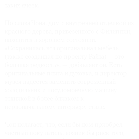
таких ячеек.
По слова Чона, дом с внутренней отделкой из
красного дерева, привезенного с Филиппин,
©
находится в хорошем состоянии.
2021
«Сохранилась вся оригинальная мебель
The
Art
(также созданная по проекту Райта) — это
Newspaper
большая редкость», — добавляет он. Есть
Russia
оригинальные плита и духовка, и директор
музея надеется заменить современный
холодильник и посудомоечную машину
техникой в более близком к
первоначальному интерьеру стиле.
Чон полагает, что, если бы дом приобрел
частный покупатель, возник бы риск того,