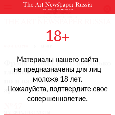
НОВОСТИ
18+
ВЫСТАВКИ
РЕСТАВРАЦИЯ
АРХИТЕКТУРА
КНИГИ
КНИГИ
Материалы нашего сайта
ПО
Фрэнк Ллойд Райт: не только
ПУТИ
не предназначены для лиц
главные здания,
РЕЙТИНГ
моложе 18 лет.
МУЗЕЕВ
но и важнейшие
РОСКОШЬ
Пожалуйста, подтвердите свое
архитектурные проблемы
ПРИГЛАШЕНИЯ
совершеннолетие.
№47
МАТЕРИАЛ ИЗ ГАЗЕТЫ