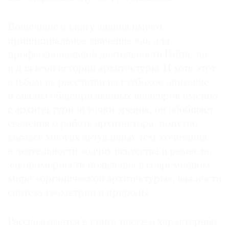
Вошедшие в книгу здания имеют
принципиальное значение как для
профессиональной деятельности Райта, так
©
2021
и для всей истории архитектуры. И хотя этот
The
альбом не рассчитан на глубокое описание
Art
и анализ общепризнанных шедевров именно
Newspaper
с архитектурной точки зрения, он обобщает
Russia
сведения о работе архитектора, попутно
касаясь многих актуальных тем: сочетания
в деятельности зодчих искусства и ремесла,
закономерности появления в современном
мире «органической архитектуры», важности
синтеза геометрии и природы.
Рассказывается в книге также о характерных