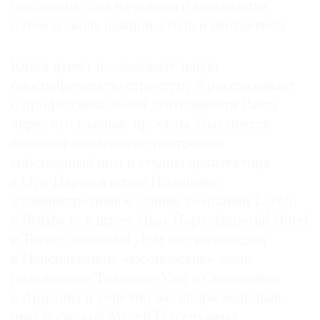
поколению для начального знакомства
Где
с темой сколь важной, столь и неохватной.
найти
газету
Книга имеет последовательную
Контакты
биографическую структуру и рассказывает
редакции
о профессиональной деятельности Райта
Авторы
через его главные проекты. Разумеется,
Медиакит
включая знаменитые постройки:
Mediakit
собственный дом и студию архитектора
в Оук-Парке в штате Иллинойс;
административное здание компании
Larkin
в Буффало в штате Нью-Йорк; Imperial Hotel
в Токио; знаковый Дом над водопадом
в Пенсильвании; «юсоновские» дома;
резиденцию Талиесин-Уэст в Скотсдейле
в Аризоне; и конечно же, спиралевидный
нью-йоркский Музей Гуггенхайма.