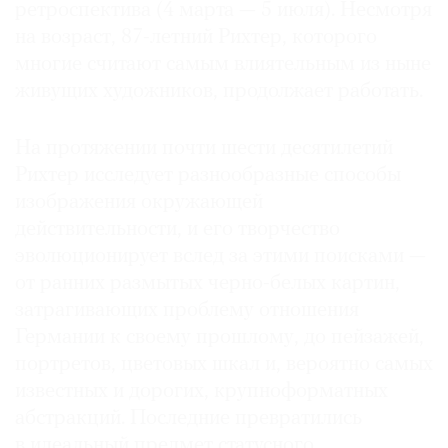
ретроспектива (4 марта — 5 июля). Несмотря
Где
на возраст, 87-летний Рихтер, которого
найти
газету
многие считают самым влиятельным из ныне
живущих художников, продолжает работать.
Контакты
редакции
На протяжении почти шести десятилетий
Авторы
Рихтер исследует разнообразные способы
Медиакит
изображения окружающей
Mediakit
действительности, и его творчество
эволюционирует вслед за этими поисками —
от ранних размытых черно-белых картин,
затрагивающих проблему отношения
Германии к своему прошлому, до пейзажей,
портретов, цветовых шкал и, вероятно самых
известных и дорогих, крупноформатных
абстракций. Последние превратились
в идеальный предмет статусного