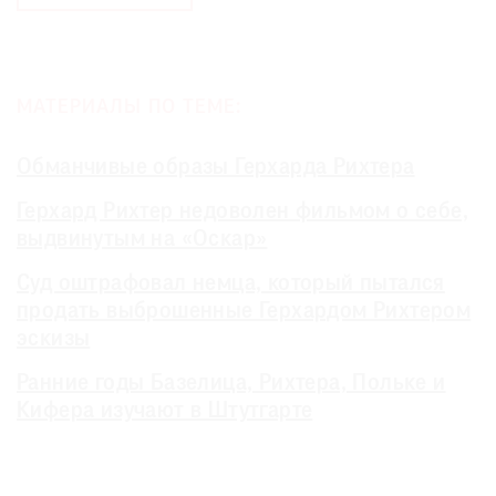
МАТЕРИАЛЫ ПО ТЕМЕ:
Обманчивые образы Герхарда Рихтера
Герхард Рихтер недоволен фильмом о себе,
выдвинутым на «Оскар»
Суд оштрафовал немца, который пытался
продать выброшенные Герхардом Рихтером
эскизы
Ранние годы Базелица, Рихтера, Польке и
Кифера изучают в Штутгарте