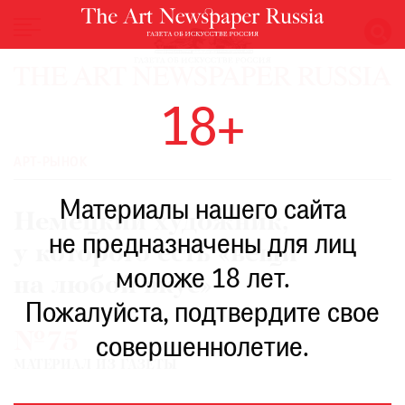
НОВОСТИ
18+
ВЫСТАВКИ
РЕСТАВРАЦИЯ
АРТ-РЫНОК
КНИГИ
Материалы нашего сайта
ПО
Немецкий художник,
ПУТИ
не предназначены для лиц
у которого есть «вещи
РЕЙТИНГ
моложе 18 лет.
МУЗЕЕВ
на любой вкус»
РОСКОШЬ
Пожалуйста, подтвердите свое
№75
ПРИГЛАШЕНИЯ
совершеннолетие.
МАТЕРИАЛ ИЗ ГАЗЕТЫ