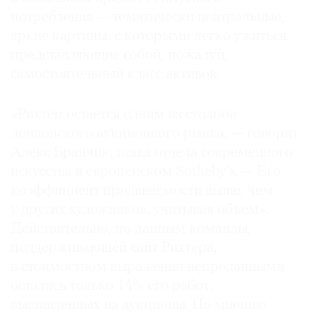
потребления — тематически нейтральные,
яркие картины, с которыми легко ужиться,
представляющие собой, пожалуй,
самостоятельный класс активов.
©
2021
The
«Рихтер остается одним из столпов
Art
лондонского аукционного рынка, — говорит
Newspaper
Алекс Бранчик, глава отдела современного
Russia
искусства в европейском Sotheby’s. — Его
коэффициент продаваемости выше, чем
у других художников, учитывая объем».
Действительно, по данным команды,
поддерживающей сайт Рихтера,
в стоимостном выражении непроданными
остались только 14% его работ,
выставленных на аукционы. По мнению