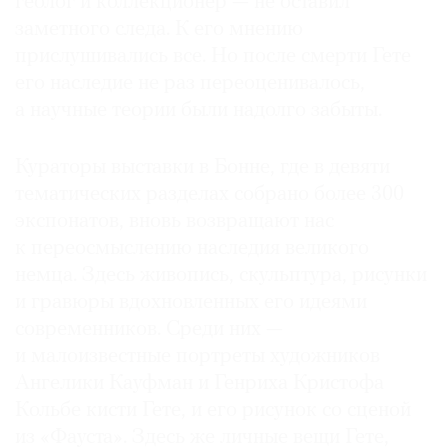
геолог и коллекционер — не оставил
Где
заметного следа. К его мнению
найти
прислушивались все. Но после смерти Гете
газету
его наследие не раз пере­оценивалось,
а научные теории были надолго забыты.
Контакты
редакции
Авторы
Кураторы выставки в Бонне, где в девяти
Медиакит
тематических разделах собрано более 300
экспонатов, вновь возвращают нас
Mediakit
к переосмыслению наследия великого
немца. Здесь живопись, скульптура, рисунки
и гравюры вдохновленных его идеями
современников. Среди них —
и малоизвестные портреты художников
Ангелики Кауфман и Генриха Кристофа
Кольбе кисти Гете, и его рисунок со сценой
из «Фауста». Здесь же личные вещи Гете,