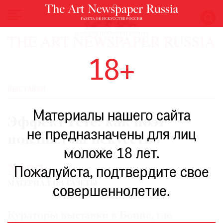
НОВОСТИ
18+
ВЫСТАВКИ
РЕСТАВРАЦИЯ
ВЫСТАВКИ
КНИГИ
Материалы нашего сайта
ПО
Эффект Гете: как поэт
ПУТИ
не предназначены для лиц
повлиял на искусство
РЕЙТИНГ
моложе 18 лет.
МУЗЕЕВ
№75
РОСКОШЬ
Пожалуйста, подтвердите свое
МАТЕРИАЛ ИЗ ГАЗЕТЫ
ПРИГЛАШЕНИЯ
совершеннолетие.
Кураторы выставки в Бонне, где