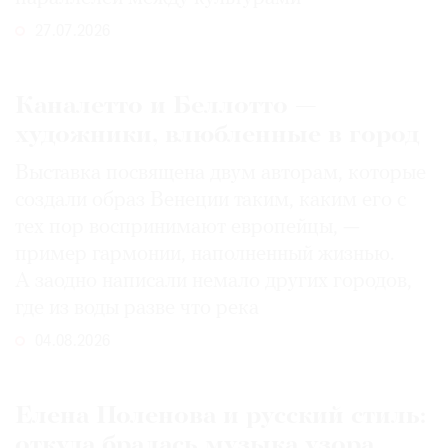
27.07.2026
Каналетто и Беллотто —
художники, влюбленные в город
Выставка посвящена двум авторам, которые
создали образ Венеции таким, каким его c
тех пор воспринимают европейцы, —
пример гармонии, наполненный жизнью.
А заодно написали немало других городов,
где из воды разве что река
04.08.2026
Елена Поленова и русский стиль:
откуда бралась музыка узора