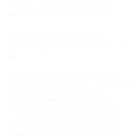
рукопись «Страданий юного Вертера»,
минералы, майолика из его коллекции.
Кураторы включили в экспозицию
©
и произведения художников ХХ века, чтобы
2021
продемонстрировать актуальность наследия
The
Гете.
Art
Newspaper
Russia
И в этой части выставки посетителей ждет
едва ли не самое интересное — неожиданные
совпадения знаменитой теории Гете
о восприятии цвета, полемизирующей
с научной теорией Исаака Ньютона после
его опытов с призмой, и экспериментов
Василия Кандинского, Пауля Клее, Пита
Мондриана. Кинетическое воплощение