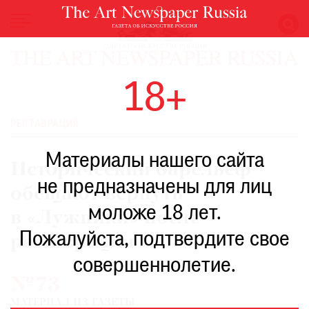
НОВОСТИ
18+
ВЫСТАВКИ
РЕСТАВРАЦИЯ
РЕСТАВРАЦИЯ
КНИГИ
Материалы нашего сайта
ПО
Исторический барельеф
ПУТИ
не предназначены для лиц
обещают вернуть
РЕЙТИНГ
моложе 18 лет.
МУЗЕЕВ
в «Лужники» после
РОСКОШЬ
Пожалуйста, подтвердите свое
реставрации
ПРИГЛАШЕНИЯ
совершеннолетие.
№73
МАТЕРИАЛ ИЗ ГАЗЕТЫ