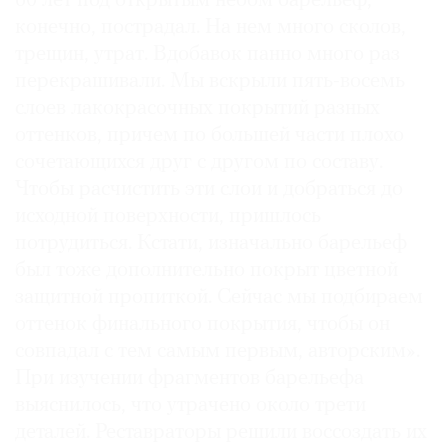
60 лет под открытым небом барельеф,
конечно, пострадал. На нем много сколов,
трещин, утрат. Вдобавок панно много раз
перекрашивали. Мы вскрыли пять-восемь
слоев лакокрасочных покрытий разных
оттенков, причем по большей части плохо
сочетающихся друг с другом по составу.
Чтобы расчистить эти слои и добраться до
исходной поверхности, пришлось
потрудиться. Кстати, изначально барельеф
был тоже дополнительно покрыт цветной
защитной пропиткой. Сейчас мы подбираем
оттенок финального покрытия, чтобы он
совпадал с тем самым первым, авторским».
При изучении фрагментов барельефа
выяснилось, что утрачено около трети
деталей. Реставраторы решили воссоздать их