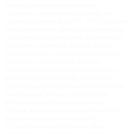
заказ на декорирование бассейна
Где
найти
«Лужники». Заказанный барельеф они
газету
создали и установили в 1955–1956 годах. Это
была крупная многофигурная конструкция
Контакты
19 м длиной и 3,8 м высотой, воспевающая
редакции
молодость и советский спорт. В 2015-м
Авторы
прежнее здание открытого бассейна было
Медиакит
разобрано, а на его месте началось
Mediakit
возведение современного плавательного
центра. Однако барельефу, созданному
скульпторами, которые впоследствии стали
знаменитыми, повезло: город Москва
и управляющая компания решили его
сберечь, интегрировав в новый комплекс.
Керамическая композиция весом
22 т, состоящая из 622 деталей, была