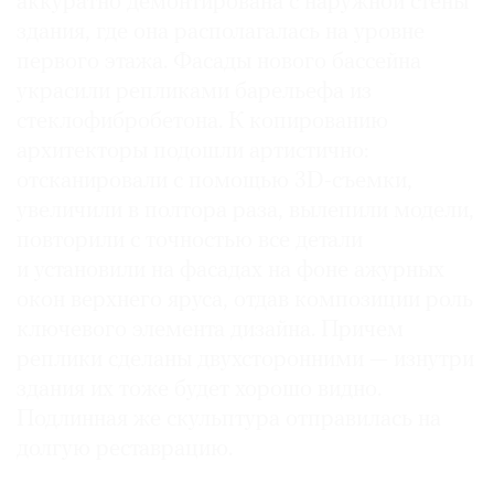
аккуратно демонтирована с наружной стены
здания, где она располагалась на уровне
первого этажа. Фасады нового бассейна
украсили репликами барельефа из
©
стеклофибробетона. К копированию
2021
архитекторы подошли артистично:
The
отсканировали с помощью 3D-съемки,
Art
увеличили в полтора раза, вылепили модели,
Newspaper
повторили с точностью все детали
Russia
и установили на фасадах на фоне ажурных
окон верхнего яруса, отдав композиции роль
ключевого элемента дизайна. Причем
реплики сделаны двухсторонними — изнутри
здания их тоже будет хорошо видно.
Подлинная же скульптура отправилась на
долгую реставрацию.