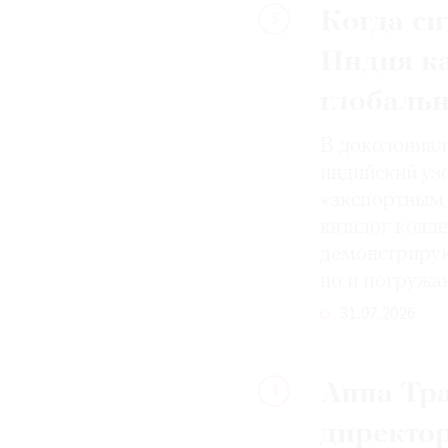
Когда си
3
Индия к
глобаль
В доколониал
индийский уз
«экспортным 
каталог колле
демонстрирую
но и погружа
31.07.2026
Анна Тра
4
директо