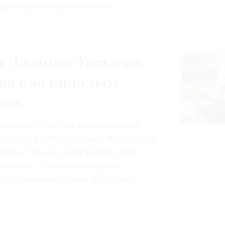
вершения она вдохновила
 Джеймса Уистлера,
ка с задиристым
ром
роливает свет на «невероятное
магию и разнообразие» творчества
лера. Но как получилось, что
ставка — всего четвертая
а художника за всю историю?