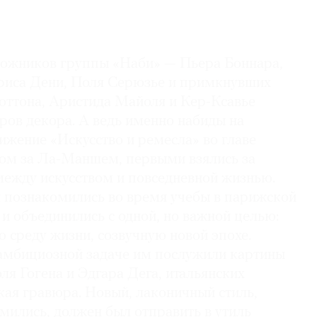
дожников группы «Наби» — Пьера Боннара,
риса Дени, Поля Серюзье и примкнувших
оттона, Аристида Майоля и Кер-Ксавье
ров декора. А ведь именно набиды на
вижение «Искусство и ремесла» во главе
ом за Ла-Маншем, первыми взялись за
между искусством и повседневной жизнью.
познакомились во время учебы в парижской
 объединились с одной, но важной целью:
 среду жизни, созвучную новой эпохе.
амбициозной задаче им послужили картины
я Гогена и Эдгара Дега, итальянских
кая гравюра. Новый, лаконичный стиль,
мились, должен был отправить в утиль