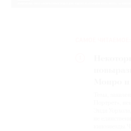
САМОЕ ЧИТАЕМОЕ:
Некотор
1
повыраз
Монро и
Тема, заявле
Портрет», не
Энди Уорхола
не единствен
кинозвезды. Ч