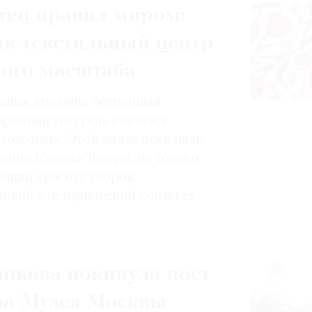
тец правил миром:
ак текстильный центр
ного масштаба
ьные времена бесценный
орчатый текстиль считался
золотом». Этой эпохе посвящен
кции Каруна Такара, не только
щий красоту узоров,
ющий в исторический контекст
пкова покинула пост
ра Музея Москвы