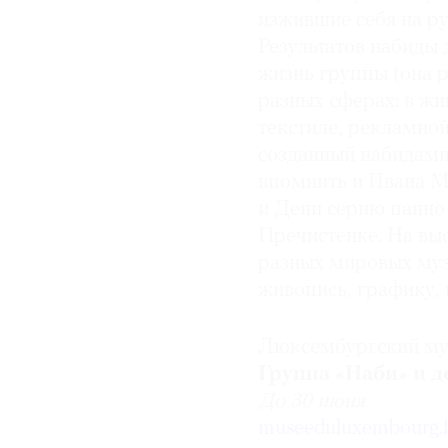
изжившие себя на ру
Результатов набиды
жизнь группы (она р
разных сферах: в жи
текстиле, рекламной
созданный набидами
впомнить и Ивана М
и Дени серию панно 
Пречистенке. На выс
разных мировых муз
живопись, графику,
Люксембургский му
Группа «Наби» и д
До 30 июня
museeduluxembourg.f