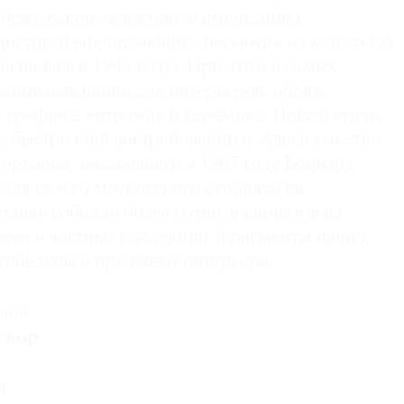
беже веков эклектику и стилизацию.
 достигли впечатляющих, несмотря на короткую
аспалась в 1906 году). При этом в самых
вописных панно для интерьеров, обоях,
 графике, витражах и керамике. Новый стиль,
, быстро стал востребованным. Здесь уместно
орозова, заказавшего в 1907 году Боннару
для своего московского особняка на
тавку собрали более сотни экспонатов из
еев и частных коллекций: фрагменты панно,
 гобелены и предметы интерьера.
зей
екор
r