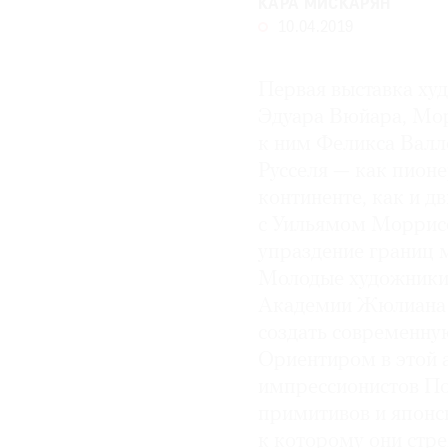
КАРА МИСКАРЯН
10.04.2019
© 2021 The Art Newspaper Russia
Первая выставка ху
Эдуара Вюйара, Мо
к ним Феликса Валл
Русселя — как пионе
континенте, как и д
с Уильямом Моррис
упраздение границ 
Молодые художники 
Академии Жюлиана и
создать современную
Ориентиром в этой 
импрессионистов Пол
примитивов и японс
к которому они стре