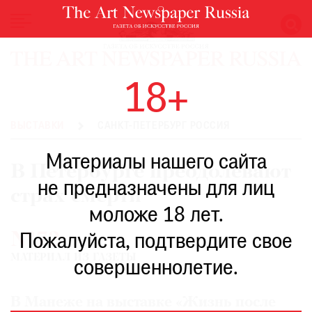
НОВОСТИ
18+
ВЫСТАВКИ
РЕСТАВРАЦИЯ
ВЫСТАВКИ
САНКТ-ПЕТЕРБУРГ РОССИЯ
КНИГИ
Материалы нашего сайта
ПО
В Петербурге преодолевают
ПУТИ
не предназначены для лиц
страх смерти
РЕЙТИНГ
моложе 18 лет.
МУЗЕЕВ
№72
РОСКОШЬ
Пожалуйста, подтвердите свое
МАТЕРИАЛ ИЗ ГАЗЕТЫ
ПРИГЛАШЕНИЯ
совершеннолетие.
В Манеже на выставке «Жизнь после