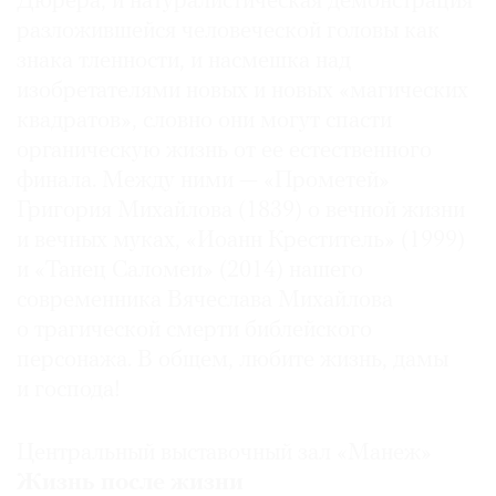
Дюрера, и натуралистическая демонстрация
разложившейся человеческой головы как
знака тленности, и насмешка над
изобретателями новых и новых «магических
квадратов», словно они могут спасти
органическую жизнь от ее естественного
финала. Между ними — «Прометей»
Григория Михайлова (1839) о вечной жизни
и вечных муках, «Иоанн Креститель» (1999)
и «Танец Саломеи» (2014) нашего
современника Вячеслава Михайлова
о трагической смерти библейского
персонажа. В общем, любите жизнь, дамы
и господа!
Центральный выставочный зал «Манеж»
Жизнь после жизни