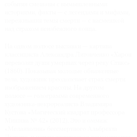
события смешаны с вымышленными
историями, факты — с легендами и мифами,
переживания темы смерти — с насмешкой
над страхом неизбежного конца.
©
2021
На одном полюсе выставки — картина
The
классициста Александра Литовченко «Харон
Art
перевозит души умерших через реку Стикс»
Newspaper
Russia
(1860). Показывая молодые обнаженные
тела, художник преодолевает страх смерти
изображением красоты. На другом
полюсе — голограмма современного
художника-некрореалиста Владимира
Кустова «Магический квадрат профессора
Мишина № 42» (2012). Это и оммаж
«Меланхолии» бессмертного Альбрехта