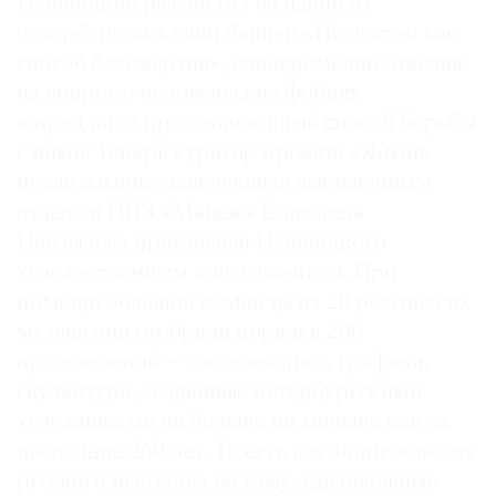
Пушницкий разместил на одной из
Где
петербургских улиц баннер «Искусство как
найти
способ бессмертия», одновременно отвечая
газету
на вопрос о человеческих фобиях
и предлагая провокационный способ борьбы
Контакты
редакции
с ними. Теперь куратор проекта «Жизнь
Авторы
после жизни», заведующая выставочным
отделом ЦВЗ «Манеж» Елизавета
Медиакит
Павлычева пригласила Пушницкого
Mediakit
художественным консультантом. При
помощи большой команды из 20 российских
музеев они отобрали порядка 200
произведений — это живопись, графика,
скульптура, созданные петербургскими
художниками ни больше ни меньше как за
последние 260 лет. То есть вся энциклопедия
русского искусства на тему, где реальные