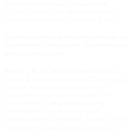
помещены в этикетаж выставки. Нам
хотелось, чтобы голос Мунка вливался в
полифоническое пространство выставки.
То
есть
вы
строите
повествование
не
по
хронологии
,
а
по
темам
?
Можно
что
-
то
про
это
рассказать
?
Выставка будет экспонироваться на двух
этажах Инженерного корпуса Третьяковской
галереи. Мы начнем знакомство с
творчеством и личностью Мунка с его
автопортретов. Он всю жизнь писал
автопортреты, это его своего рода
живописный и графический дневник, где он
без всякого желания польстить самому себе