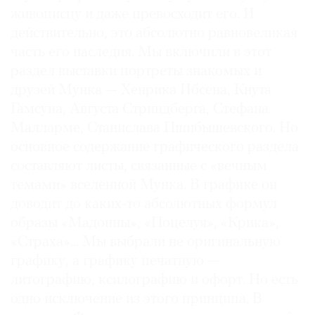
живописцу и даже превосходит его. И
действительно, это абсолютно равновеликая
часть его наследия. Мы включили в этот
раздел выставки портреты знакомых и
друзей Мунка — Хенрика Ибсена, Кнута
Гамсуна, Августа Стриндберга, Стефана
Малларме, Станислава Пшибышевского. Но
основное содержание графического раздела
составляют листы, связанные с «вечным
темами» вселенной Мунка. В графике он
доводит до каких-то абсолютных формул
образы «Мадонны», «Поцелуя», «Крика»,
«Страха»... Мы выбрали не оригинальную
графику, а графику печатную —
литографию, ксилографию и офорт. Но есть
одно исключение из этого принципа. В