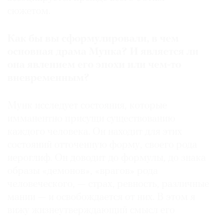
сюжетом.
Как
бы
вы
сформулировали
,
в
чем
основная
драма
Мунка
?
И
является
ли
она
явлением
его
эпохи
или
чем
-
то
вневременным
?
Мунк исследует состояния, которые
имманентно присущи существованию
каждого человека. Он находит для этих
состояний отточенную форму, своего рода
иероглиф. Он доводит до формулы, до знака
образы «демонов», «врагов» рода
человеческого, — страх, ревность, различные
мании — и освобождается от них. В этом я
вижу жизнеутверждающий смысл его