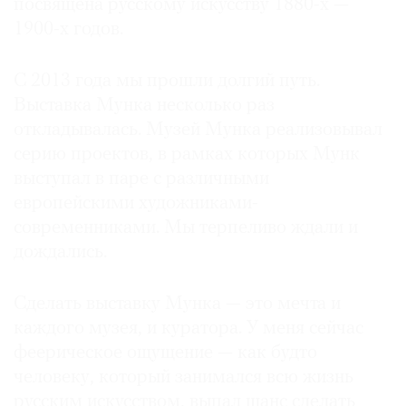
посвящена русскому искусству 1880-х —
1900-х годов.
С 2013 года мы прошли долгий путь.
©
Выставка Мунка несколько раз
2021
откладывалась. Музей Мунка реализовывал
The
серию проектов, в рамках которых Мунк
Art
выступал в паре с различными
Newspaper
европейскими художниками-
Russia
современниками. Мы терпеливо ждали и
дождались.
Сделать выставку Мунка — это мечта и
каждого музея, и куратора. У меня сейчас
феерическое ощущение — как будто
человеку, который занимался всю жизнь
русским искусством, выпал шанс сделать