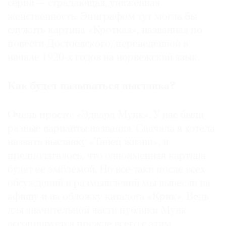
серии — страдающая, униженная
женственность. Эпиграфом тут могла бы
служить картина «Кроткая», названная по
повести Достоевского, переведенной в
начале 1920-х годов на норвежский язык.
Как
будет
называться
выставка
?
Очень просто: «Эдвард Мунк». У нас были
разные варианты названия. Сначала я хотела
назвать выставку «Танец жизни», и
предполагалось, что одноименная картина
будет ее эмблемой. Но все-таки после всех
обсуждений и размышлений мы вынесли на
афишу и на обложку каталога «Крик». Ведь
для значительной части публики Мунк
ассоциируется прежде всего с этим