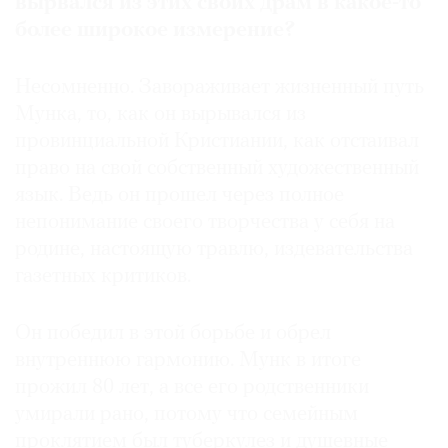
вырвался
из
этих
своих
драм
в
какое
-
то
более
широкое
измерение
?
Несомненно. Завораживает жизненный путь
Мунка, то, как он вырывался из
провинциальной Кристиании, как отстаивал
право на свой собственный художественный
язык. Ведь он прошел через полное
непонимание своего творчества у себя на
родине, настоящую травлю, издевательства
газетных критиков.
Он победил в этой борьбе и обрел
внутреннюю гармонию. Мунк в итоге
прожил 80 лет, а все его родственники
умирали рано, потому что семейным
проклятием был туберкулез и душевные