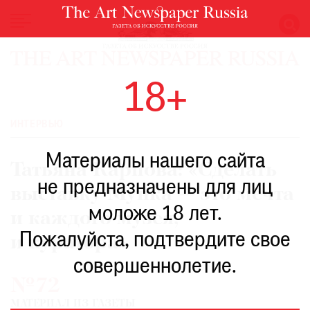
НОВОСТИ
18+
ВЫСТАВКИ
РЕСТАВРАЦИЯ
ИНТЕРВЬЮ
КНИГИ
Материалы нашего сайта
ПО
Татьяна Карпова: «Сделать
ПУТИ
не предназначены для лиц
выставку Мунка — это мечта
РЕЙТИНГ
моложе 18 лет.
МУЗЕЕВ
и каждого музея,
РОСКОШЬ
Пожалуйста, подтвердите свое
и куратора»
ПРИГЛАШЕНИЯ
совершеннолетие.
№72
МАТЕРИАЛ ИЗ ГАЗЕТЫ