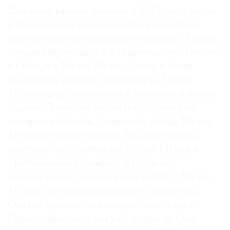
Для меня проект начался в 2013 году, когда
Где
найти
я отправилась в Осло, чтобы посмотреть
газету
замечательную юбилейную выставку Мунка,
которая проходила и в Национальном музее
Контакты
в Осло, и в Музее Мунка. Тогда и были
редакции
проведены первые переговоры. Музей
Авторы
Мунка начал готовиться к переезду в новое
Медиакит
здание. Директор музея искал проекты,
Mediakit
которые могли бы завершить жизнь Музея
Мунка в старом здании. Так наметились
контуры сотрудничества Музея Мунка и
Третьяковской галереи. В итоге мы
договорились сделать в Норвегии, в Музее
Мунка, две выставки русского искусства.
Сейчас, правда, они говорят уже о трех.
Первую выставку мы уже открыли. Она