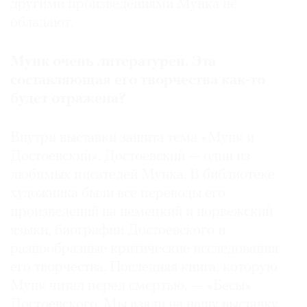
другими произведениями Мунка не
обладают.
Мунк
очень
литературен
.
Эта
составляющая
его
творчества
как
-
то
будет
отражена
?
Внутри выставки зашита тема «Мунк и
Достоевский». Достоевский — один из
любимых писателей Мунка. В библиотеке
художника были все переводы его
произведений на немецкий и норвежский
языки, биографии Достоевского и
разнообразные критические исследования
его творчества. Последняя книга, которую
Мунк читал перед смертью, — «Бесы»
Достоевского. Мы взяли на нашу выставку