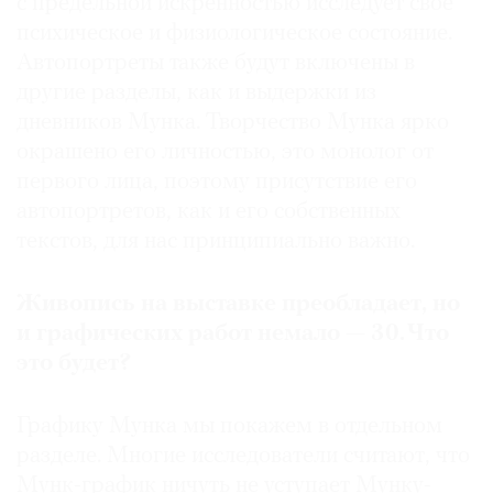
с предельной искренностью исследует свое
психическое и физиологическое состояние.
Автопортреты также будут включены в
другие разделы, как и выдержки из
дневников Мунка. Творчество Мунка ярко
окрашено его личностью, это монолог от
первого лица, поэтому присутствие его
автопортретов, как и его собственных
текстов, для нас принципиально важно.
Живопись
на
выставке
преобладает
,
но
и
графических
работ
немало
— 30.
Что
это
будет
?
Графику Мунка мы покажем в отдельном
разделе. Многие исследователи считают, что
Мунк-график ничуть не уступает Мунку-