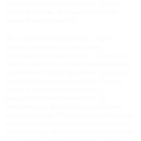
Цорна, самого Мунка, Ларсена, Мюнте,
Галлен-Каллелы… Выставка пользуется
большой популярностью.
Ну а для нас выставка Мунка — часть
проекта, связанного с искусством
Скандинавских стран и шире — Северной
Европы. Мы хотим сделать серию выставок,
посвященных Мунку, финскому художнику
Аксели Галлен-Каллеле и шведу Андерсу
Цорну, и таким образом отойти от
французоцентристской модели. Да,
действительно, французское искусство во
второй половине XIX века было необычайно
авторитетным. Но, помимо Парижа, были и
другие центры. Это и Мюнхен, и Берлин. Но
это и страны Северной Европы, где было