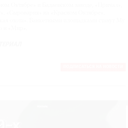
ном Октябре» и Бадаевском заводе, «Причал»,
т», «Сыроварня» на «Красном Октябре»,
ская охота». Банкетными площадками станут My
o и «Мир».
ТЕРИАЛ
ПОДПИСАТЬСЯ НА НОВОСТИ