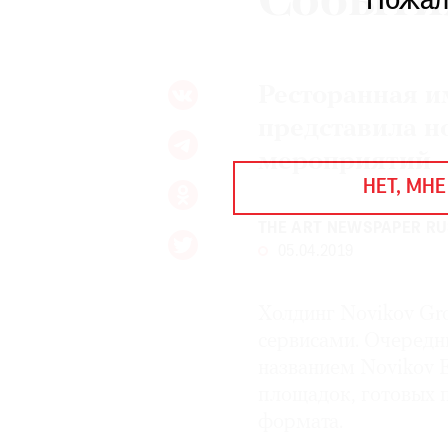
Событи
Пожал
ЕЖЕГОДНАЯ ПРЕМИЯ
КИНОФЕСТИВАЛЬ
Ресторанная и
Подписаться на новости
представила н
Подписаться на газету
мероприятий
НЕТ, МНЕ
Где найти газету
THE ART NEWSPAPER RU
Контакты редакции
Авторы
05.04.2019
Медиакит
Mediakit
Холдинг Novikov Gr
сервисами. Очередн
названием Novikov E
площадок, готовых 
формата.