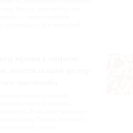
магию и разнообразие» творчества
лера. Но как получилось, что
ставка — всего четвертая
а художника за всю историю?
тец правил миром:
ак текстильный центр
ного масштаба
ьные времена бесценный
орчатый текстиль считался
золотом». Этой эпохе посвящен
кции Каруна Такара, не только
щий красоту узоров,