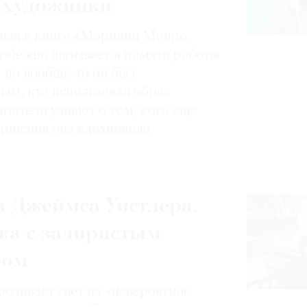
 художники
нная в книге «Мэрилин Монро.
избежно вызывает в памяти работы
, но вообще-то он был
ным, кто использовал образ
итатели узнают о том, кого еще
вершения она вдохновила
 Джеймса Уистлера,
ка с задиристым
ром
роливает свет на «невероятное