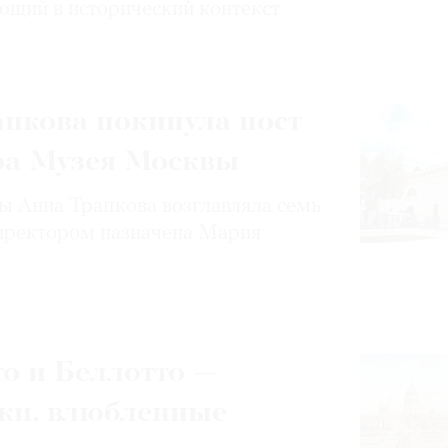
ющий в исторический контекст
пкова покинула пост
ра Музея Москвы
 Анна Трапкова возглавляла семь
иректором назначена Мария
о и Беллотто —
ки, влюбленные