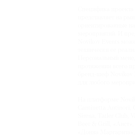
Специфика проекта з
© 2021 The Art Newspaper Russia
представляет на рын
ориентированные на
мероприятий. И пред
Novikov Events мож
технически ее реали
Персональный менед
протяжении всего пр
бренд-шеф Novikov 
для любого мероприя
На платформе Noviko
Cantinetta Antinori, 
Sirena, Tatler Club,
Beer & Grill, «Аист»
«Донна Маргарита»,