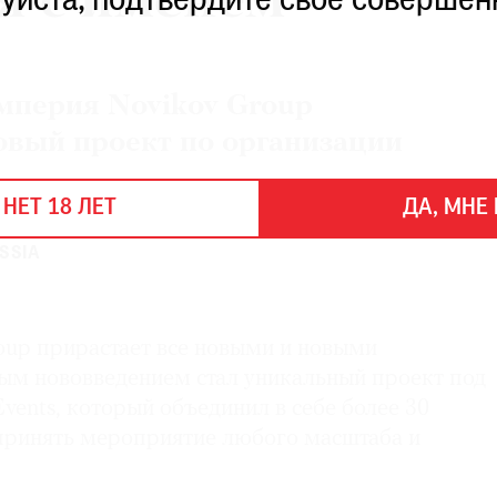
я с именем
уйста, подтвердите свое совершен
мперия Novikov Group
овый проект по организации
 НЕТ 18 ЛЕТ
ДА, МНЕ 
SSIA
oup прирастает все новыми и новыми
ым нововведением стал уникальный проект под
vents, который объединил в себе более 30
принять мероприятие любого масштаба и