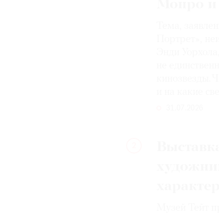
Монро и
Тема, заявле
Портрет», не
Энди Уорхола
не единствен
кинозвезды. Ч
и на какие с
31.07.2026
Выставка
2
художни
характе
Музей Тейт п