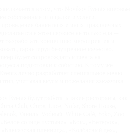
аключается в том, что Novikov Events впервые
ке собственные площадки и услуги,
 проведение банкетных и иных праздничных
полагается в этом сервисе не только еда —
ет разработать концепцию мероприятия и
зовать, гарантируя безупречное качество.
жер будет сопровождать клиента на
оцесса подготовки к событию. К тому же
Events лично разработает специальное меню
тия, учитывая вкусы и пожелания заказчика.
v Events будут работать такие рестораны, как
China Club, Chips, Luce, Nofar, Shore House,
 Valenok, Vaниль, Vodный, White Café, Yoko, Zoo
, «Белое солнце пустыни», «Бок», «Ветерок»,
 «Кавказская пленница», «Колбасный цех»,