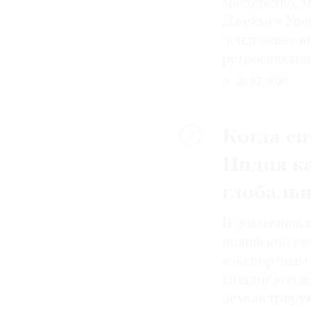
мастерство, 
Джеймса Уист
лондонская вы
ретроспектив
29.07.2026
Когда си
3
Индия к
глобаль
В доколониал
индийский уз
«экспортным 
каталог колле
демонстрирую