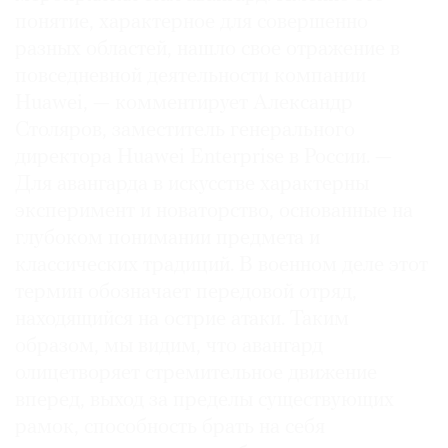
понятие, характерное для совершенно
Где
найти
разных областей, нашло свое отражение в
газету
повседневной деятельности компании
Huawei, — комментирует Александр
Контакты
Столяров, заместитель генерального
редакции
директора Huawei Enterprise в России. —
Авторы
Для авангарда в искусстве характерны
Медиакит
эксперимент и новаторство, основанные на
Mediakit
глубоком понимании предмета и
классических традиций. В военном деле этот
термин обозначает передовой отряд,
находящийся на острие атаки. Таким
образом, мы видим, что авангард
олицетворяет стремительное движение
вперед, выход за пределы существующих
рамок, способность брать на себя