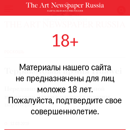
НОВОСТИ
18+
ВЫСТАВКИ
РЕСТАВРАЦИЯ
РОСКОШЬ
КНИГИ
Материалы нашего сайта
ПО
Терракотовая армия Huawei
ПУТИ
не предназначены для лиц
РЕЙТИНГ
моложе 18 лет.
МУЗЕЕВ
Передовик высокотехнологичной
индустрии вручил награды лучшим
РОСКОШЬ
Пожалуйста, подтвердите свое
партнерам
ПРИГЛАШЕНИЯ
совершеннолетие.
12.03.2019