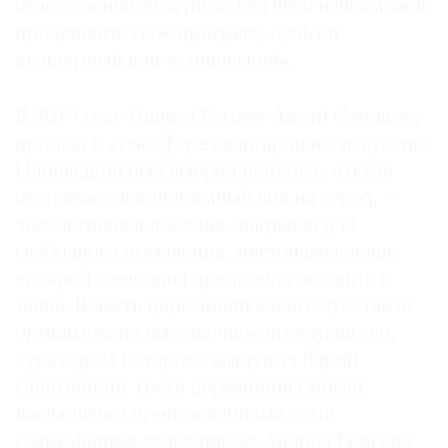
ответственность и риск, без чего невозможно
представить себе прогресс, будь он
культурный или технический».
©
В 2019 году Huawei Partner Award Cerеmony
2021
прошла в атмосфере авангардного искусства.
The
Площадкой был выбран пентхаус, откуда
Art
открывается панорамный вид на город, —
Newspaper
эксклюзивная локация, закрытая для
Russia
свободного посещения, местонахождение
которой компания предпочла оставить в
тайне. В честь церемонии в пентхаусе было
организовано выставочное пространство,
куратором которого выступил Юрий
Синозацкий. Гости церемонии смогли
насладиться произведениями семи
современных художников: Андрея Бергера