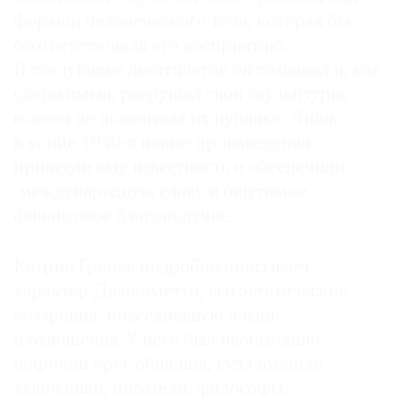
формой человеческого тела, которая бы
соответствовала его восприятию.
В следующее десятилетие он создавал и, как
одержимый, разрушал свои скульптуры,
©
совсем не показывая их публике. Лишь
2021
The
в конце 1940‑х новые произведения
Art
принесли ему известность и обеспечили
Newspaper
международную славу и ощутимое
Russia
финансовое благополучие.
Катрин Гренье подробно описывает
характер Джакометти, его эстетические
воззрения, повседневную жизнь
и отношения. У него был необычайно
широкий круг общения, куда входили
художники, писатели, философы,