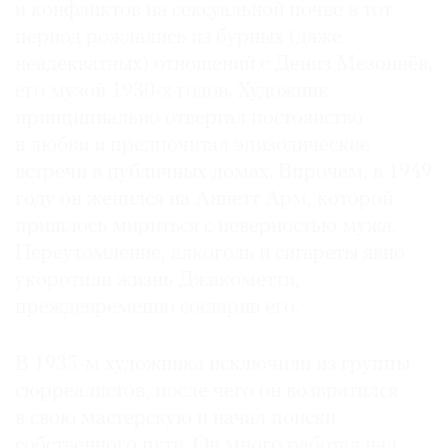
и конфликтов на сексуальной почве в тот
Где
период рождались из бурных (даже
найти
газету
неадекватных) отношений с Дениз Мезоннёв,
его музой 1930-х годов. Художник
Контакты
принципиально отвергал постоянство
редакции
в любви и предпочитал эпизодические
Авторы
встречи в публичных домах. Впрочем, в 1949
Медиакит
году он женился на Аннетт Арм, которой
Mediakit
пришлось мириться с неверностью мужа.
Переутомление, алкоголь и сигареты явно
укоротили жизнь Джакометти,
преждевременно состарив его.
В 1935-м художника исключили из группы
сюрреалистов, после чего он возвратился
в свою мастерскую и начал поиски
собственного пути. Он много работал над