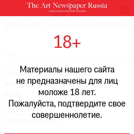
НОВОСТИ
18+
ВЫСТАВКИ
РЕСТАВРАЦИЯ
КНИГИ
КНИГИ
Материалы нашего сайта
ПО
Человек, шагающий
ПУТИ
не предназначены для лиц
по направлению к самому
РЕЙТИНГ
моложе 18 лет.
МУЗЕЕВ
себе
РОСКОШЬ
Пожалуйста, подтвердите свое
№70
ПРИГЛАШЕНИЯ
совершеннолетие.
МАТЕРИАЛ ИЗ ГАЗЕТЫ