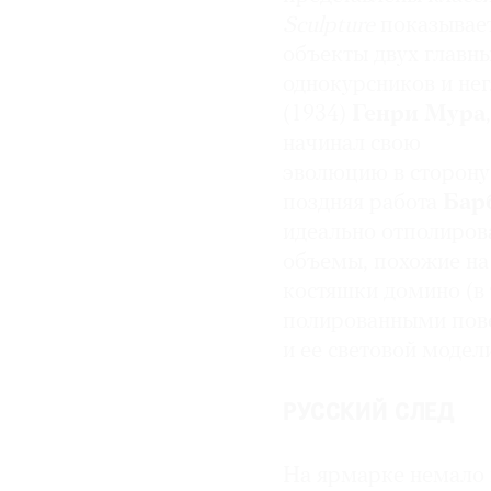
Sculpture
показывае
объекты двух главн
однокурсников и не
(1934)
Генри Мура
начинал свою
эволюцию в сторону 
поздняя работа
Бар
идеально отполиров
объемы, похожие на
костяшки домино (в 
полированными пове
и ее световой модел
РУССКИЙ СЛЕД
На ярмарке немало п