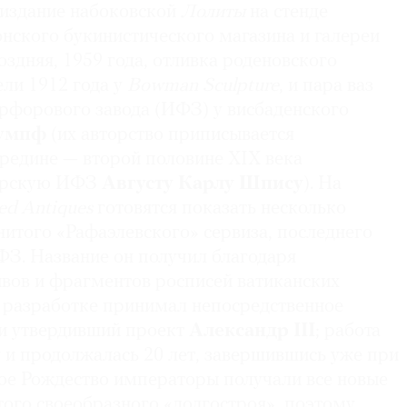
 издание набоковской
Лолиты
на стенде
нского букинистического магазина и галереи
поздняя, 1959 года, отливка роденовского
ли 1912 года у
Bowman Sculpture
, и пара ваз
форового завода (ИФЗ) у висбаденского
Кумпф
(их авторство приписывается
ередине — второй половине XIX века
терскую ИФЗ
Августу Карлу Шпису
). На
ed Antiques
готовятся показать несколько
итого «Рафаэлевского» сервиза, последнего
ФЗ. Название он получил благодаря
вов и фрагментов росписей ватиканских
В разработке принимал непосредственное
 и утвердивший проект
Александр III
; работа
у и продолжалась 20 лет, завершившись уже при
дое Рождество императоры получали все новые
того своеобразного «долгостроя», поэтому