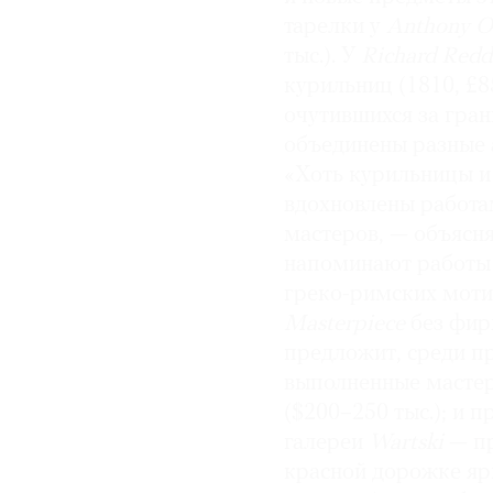
тарелки у
Anthony O
тыс.). У
Richard Redd
курильниц (1810, £8
очутившихся за гран
объединены разные а
«Хоть курильницы и 
вдохновлены работа
мастеров, — объясн
напоминают работы
греко-римских мотив
Masterpiece
без фи
предложит, среди п
выполненные масте
($200–250 тыс.); и 
галереи
Wartski
— пр
красной дорожке яр