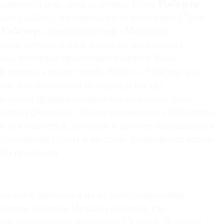
канского поп-арта (картина
Hope
Роберта
arp Gallery
), и современное искусство. (Дуэт
Уэбстер
, представителей «Молодых
ков», специально к ярмарке подготовил
ece
, которую представит галерея
Blain
 прием, «театр теней» Нобл — Уэбстер, как
том, что хаотичная на первый взгляд
разной дряни оказывается на самом деле
льным фокусом, обнаруживающим себя лишь в
се эти ошметки, осколки и прочее оказываются
еделенным углом и на стене появляются ясные
ибо предмета
задают, несмотря на ее международные
естные дилеры. Немало галерей, где
ки британского искусства ХХ века.
Bowman