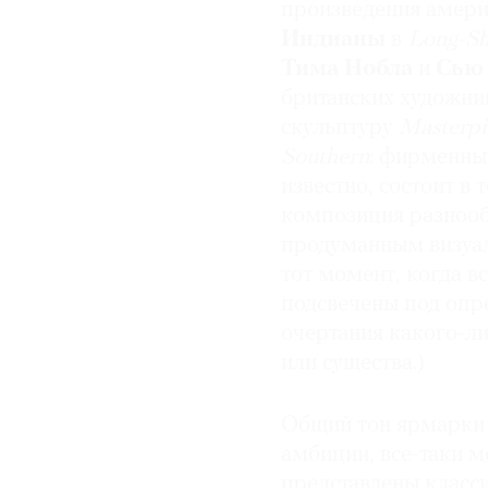
произведения амери
Индианы
в
Long-Sh
Тима Нобла
и
Сью 
британских художни
скульптуру
Masterpi
Southern
: фирменный
известно, состоит в 
композиция разнооб
продуманным визуа
тот момент, когда в
подсвечены под опр
очертания какого-л
или существа.)
Общий тон ярмарки 
амбиции, все-таки м
представлены класси