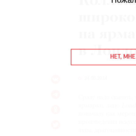
Коллек
Пожал
ЕЖЕГОДНАЯ ПРЕМИЯ
КИНОФЕСТИВАЛЬ
широко
на ярма
Подписаться на новости
в Лонд
Подписаться на газету
НЕТ, МНЕ
Где найти газету
Контакты редакции
Авторы
24.06.2014
Медиакит
Mediakit
Сразу надо сказать,
ярмарки, лицо
Londo
поначалу как меропр
произведения искусс
яхты, драгоценности