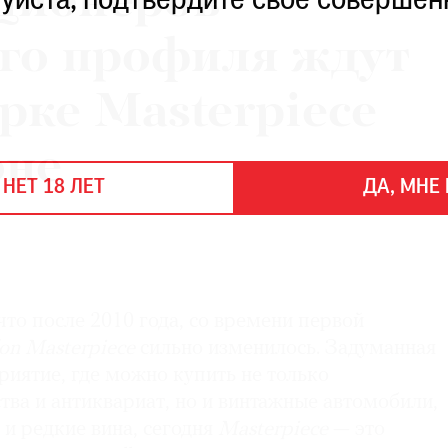
ционеров
уйста, подтвердите свое совершен
го профиля ждут
рке Masterpiece
оне
 НЕТ 18 ЛЕТ
ДА, МНЕ 
 что после 2010 года, со времени первой
n Masterpiece
сильно изменилось. Задуманная
иятие, где можно купить не только
тва и антиквариат, но и винтажные автомобили,
 и редкие вина, сегодня
Masterpiece
— это