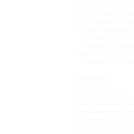
образ закрытого ан
покупателей не мен
высматривают понра
«Ярмарка
Masterpi
коллекционеров и те
подтверждает
Пите
Russie
. — Тут велик
предметов искусства
ЭТО ПЯТЬ
В пятой
Masterpiec
неограниченного вы
останавливался на п
древности (наприме
фото), и георгианск