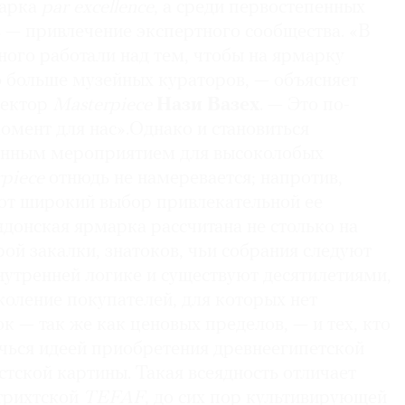
марка
par excellence
, а среди первостепенных
 — привлечение экспертного сообщества. «В
ого работали над тем, чтобы на ярмарку
 больше музейных кураторов, — объясняет
ректор
Masterpiece
Нази Вазех
. — Это по-
мент для нас».Однако и становиться
анным мероприятием для высоколобых
rpiece
отнюдь не намеревается; напротив,
ют широкий выбор привлекательной ее
донская ярмарка рассчитана не столько на
ой закалки, знатоков, чьи собрания следуют
нутренней логике и существуют десятилетиями,
коление покупателей, для которых нет
к — так же как ценовых пределов, — и тех, кто
ечься идеей приобретения древнеегипетской
стской картины. Такая всеядность отличает
трихтской
TEFAF
, до сих пор культивирующей