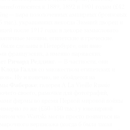
utred
относятся к 1889, 1892 и 1901 годам (£42
ing
— пара позолоченных ампирных бронзовых
5 тыс.), украшавших некогда Зимний дворец и
ицей после 1917 года; в декоре замысловато
нтичные мотивы, египетские и греческие.
были сделаны в Петербурге, они явно
ми французских, а именно парижских
яет
Ричард Реддинг
. — В частности, они
Клода Галля
со множеством египетских и
ов». Ну и конечно, не обойдется на
рмы
Фаберже
: галерея A La Vieille Russie
рочего своего, рамочки для фотографий,
рами фирмы во время Первой мировой войны
примерно то же (£50–150 тыс.) у ювелирной
итом что Wartski могла просто появиться на
марочного вернисажа (когда б была такая