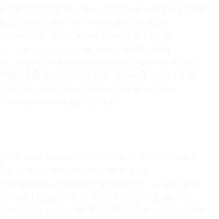
тикварного клуба, где дилеры порой выбирают
ее придирчиво, чем сами покупатели
вившееся им произведение искусства.
ece
— отличное место для начинающих
х, кто покупает искусство время от времени, —
р Шеффер
, совладелец галереи
A La Vieille
олепный, а порой и неожиданный выбор
 всех эпох и цивилизаций».
e
участвует более 150 галерей. Следуя логике
бора, экспертный совет ярмарки
ретендентах, у кого можно найти и античные
р, торс Венеры на стенде
Galerie Chenel,
на
ую мебель (галерея
Ronald Philips
), и знаковые