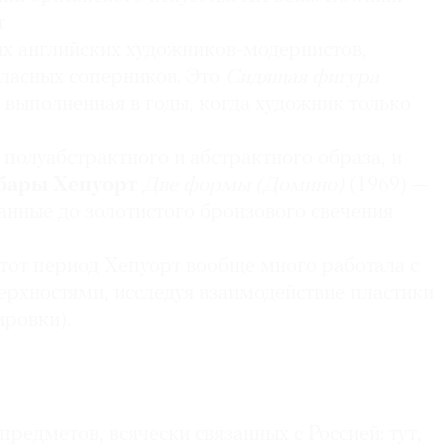
т
ых английских художников-модернистов,
гласных соперников. Это
Сидящая фигура
, выполненная в годы, когда художник только
полуабстрактного и абстрактного образа, и
бары Хепуорт
Две формы (Домино)
(1969) —
анные до золотистого бронзового свечения
тот период Хепуорт вообще много работала с
рхностями, исследуя взаимодействие пластики
ировки).
редметов, всячески связанных с Россией: тут,