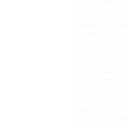
художественная яр
задач организаторов
© 2021 The Art Newspaper Russia
прошлом году мы мн
приехало как можно
исполнительный ди
прежнему важный мо
узкоспециализиров
посвященных
Maste
организаторы счита
стороной. Нынче лон
коллекционеров стар
своей собственной в
сколько на новое по
стилистических рамо
равно способен увл
статуэтки и модерни
Masterpiece
от маас