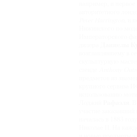
например, и первое
авторитетного лондо
Peter Harrington
, и 
Нижинского по моде
Императорского фар
дилера
Даниелы 
возглавлявшему в с
скульптурную мас
стенде
Anthony Outr
предметов из знамен
крупного сервиза И
использованию моти
Лоджий
Рафаэля
. 
участие заказавший
началась в 1883 год
Николае II. На каж
и новые предметы э