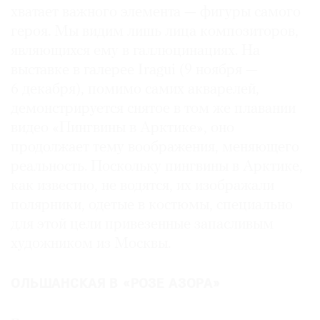
хватает важного элемента — фигуры самого
героя. Мы видим лишь лица композиторов,
являющихся ему в галлюцинациях. На
выставке в галерее Iragui (9 ноября —
©
6 декабря), помимо самих акварелей,
2021
демонстрируется снятое в том же плавании
The
видео «Пингвины в Арктике», оно
Art
продолжает тему воображения, меняющего
Newspaper
Russia
реальность. Поскольку пингвины в Арктике,
как известно, не водятся, их изображали
полярники, одетые в костюмы, специально
для этой цели привезенные запасливым
художником из Москвы.
ОЛЬШАНСКАЯ В «РОЗЕ АЗОРА»