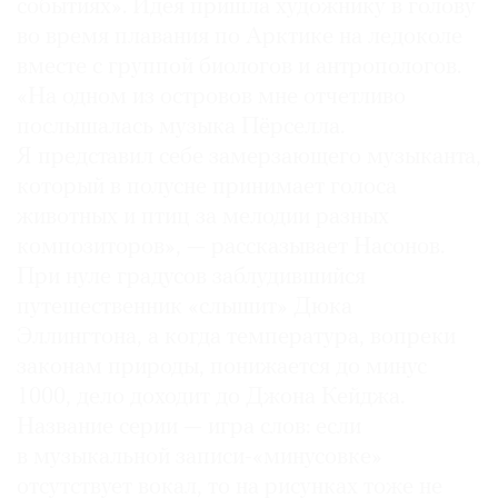
событиях». Идея пришла художнику в голову
Где
во время плавания по Арктике на ледоколе
найти
вместе с группой биологов и антропологов.
газету
«На одном из островов мне отчетливо
Контакты
послышалась музыка Пёрселла.
редакции
Я представил себе замерзающего музыканта,
Авторы
который в полусне принимает голоса
Медиакит
животных и птиц за мелодии разных
композиторов», — рассказывает Насонов.
Mediakit
При нуле градусов заблудившийся
путешественник «слышит» Дюка
Эллингтона, а когда температура, вопреки
законам природы, понижается до минус
1000, дело доходит до Джона Кейджа.
Название серии — игра слов: если
в музыкальной записи-«минусовке»
отсутствует вокал, то на рисунках тоже не