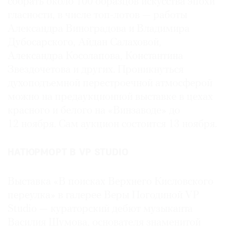
собрать около 100 образцов искусства эпохи
гласности, в числе топ-лотов — работы
Александра Виноградова и Владимира
Дубосарского, Айдан Салаховой,
Александра Косолапова, Константина
Звездочетова и других. Проникнуться
духоподъемной перестроечной атмосферой
можно на предаукционной выставке в цехах
красного и белого на «Винзаводе» до
12 ноября. Сам аукцион состоится 13 ноября.
НАТЮРМОРТ В VP STUDIO
Выставка «В поисках Верхнего Кисловского
переулка» в галерее Веры Погодиной VP
Studio — кураторский дебют музыканта
Василия Шумова, основателя знаменитой