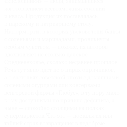
«кислошники» — люди, занимавшиеся
изготовлением всевозможных солений
и кваса. Продукция их поставлялась
к царскому и патриаршему столу.
Натюрморты, в которых увековечены банки
с соленьями и маринадами, проникнуты
особым чувством — похоже, их авторов
вдохновляет не столько далекое
Средневековье, сколько недавнее прошлое.
Речь тут явно идет не о пирах опричников,
а о застольях советской эпохи с домашними
солеными огурцами или консервами
венгерской фирмы «Глобус», в ту пору мало
кому доступными по причине дефицита, а
ныне — спокойно стоящими на полках
супермаркетов. Что это — ностальгия или
тайный страх возвращения в недобрые