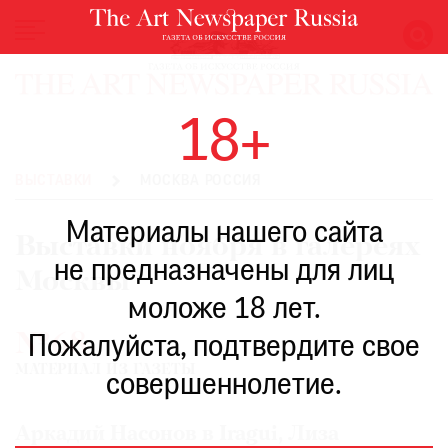
НОВОСТИ
18+
ВЫСТАВКИ
РЕСТАВРАЦИЯ
ВЫСТАВКИ
МОСКВА РОССИЯ
КНИГИ
Материалы нашего сайта
ПО
Выставки ноября в галереях
ПУТИ
не предназначены для лиц
Москвы
РЕЙТИНГ
моложе 18 лет.
МУЗЕЕВ
№68
РОСКОШЬ
Пожалуйста, подтвердите свое
МАТЕРИАЛ ИЗ ГАЗЕТЫ
ПРИГЛАШЕНИЯ
совершеннолетие.
Аркадий Насонов в Iragui, Лиза