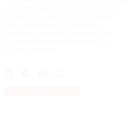
королевы Марии-Изабеллы и ее детей. «Мне
заплатили довольно хорошо, а королева
подарила мне еще часы и просила еще
налитографировать эти портреты», —
вспоминал Александр Брюллов. Также
представлены работы Владимира Гау
и Петра Соколова.
ПОДПИСАТЬСЯ НА НОВОСТИ