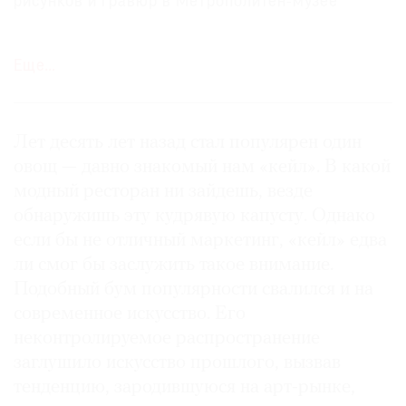
рисунков и гравюр в Метрополитен-музее
Где
найти
газету
Еще…
Контакты
редакции
Лет десять лет назад стал популярен один
Авторы
овощ — давно знакомый нам «кейл». В какой
Медиакит
модный ресторан ни зайдешь, везде
Mediakit
обнаружишь эту кудрявую капусту. Однако
если бы не отличный маркетинг, «кейл» едва
ли смог бы заслужить такое внимание.
Подобный бум популярности свалился и на
современное искусство. Его
неконтролируемое распространение
заглушило искусство прошлого, вызвав
тенденцию, зародившуюся на арт-рынке,