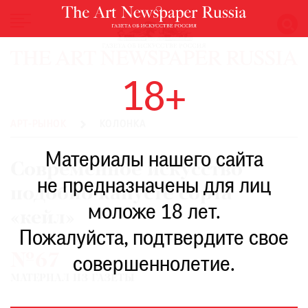
НОВОСТИ
18+
ВЫСТАВКИ
РЕСТАВРАЦИЯ
АРТ-РЫНОК
КОЛОНКА
КНИГИ
Материалы нашего сайта
ПО
Современное искусство
ПУТИ
не предназначены для лиц
подобно капусте сорта
РЕЙТИНГ
моложе 18 лет.
МУЗЕЕВ
«кейл»
РОСКОШЬ
Пожалуйста, подтвердите свое
№67
ПРИГЛАШЕНИЯ
совершеннолетие.
МАТЕРИАЛ ИЗ ГАЗЕТЫ