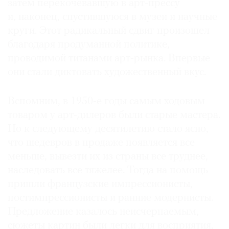
затем перекочевавшую в арт-прессу
и, наконец, спустившуюся в музеи и научные
круги. Этот радикальный сдвиг произошел
благодаря продуманной политике,
©
проводимой титанами арт-рынка. Впервые
2021
они стали диктовать художественный вкус.
The
Art
Вспомним, в 1950-е годы самым ходовым
Newspaper
товаром у арт-дилеров были старые мастера.
Russia
Но к следующему десятилетию стало ясно,
что шедевров в продаже появляется все
меньше, вывезти их из страны все труднее,
наследовать все тяжелее. Тогда на помощь
пришли французские импрессионисты,
постимпрессионисты и ранние модернисты.
Предложение казалось неисчерпаемым,
сюжеты картин были легки для восприятия,