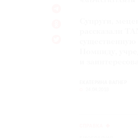
МАТЕРИАЛ ИЗ ГАЗЕТЫ
© 2021 The Art Newspaper Russia
Супруги, меце
рассказали TA
существенную 
Помпиду, учре
и заинтересов
ЕКАТЕРИНА ВАГНЕР
24.04.2018
СПРАВКА