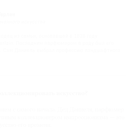
Герлен
менного искусства
одец из семьи, основавшей в 1828 году
rlain. Последним парфюмером в роду был его
н. Сам Даниель выбрал профессию ландшафтного
lain был продан группе LVMH.
Фонд современного искусства Даниеля и Флоранс
коллекционировать искусство?
руется в их имении близ Парижа.
суждает премию в области рисунка. Художников
чнем с самого начала. Дед Даниеля, парфюмер
входят коллекционеры, кураторы, представители
рупным коллекционером импрессионизма — это
ан. Награда вручается ежегодно во время
усство его времени.