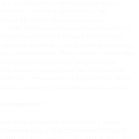
о другое, общались с сотрудниками музеев
се глубже и глубже погружались в мир
получилось, что не мы сами назвались
о люди, общественное мнение определило нас
екция становится коллекцией только тогда,
а границы личности ее создателя и представляет
ес, а общественный. Теперь уже коллекция нас
когда мы меняем развеску рисунков (для
о перевешивать регулярно), мы создаем новую
 из того, что имеется. И каждая такая мини-
ть наше видение коллекции на данный момент.
перевешиваете?
ставляя наши парижские апартаменты, мы не
бливали к ним, а квартиру приспосабливали