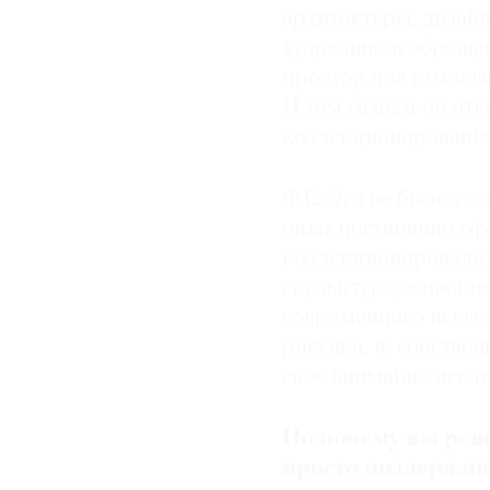
архитектуры, дизайн
художников обращаю
простор для самовы
И тем самым он отк
коллекционирования
Ф.Г.: Это не было 
опыт постепенно сф
коллекционировали 
скульптура, живопис
современного искусс
рисунка, и, собстве
свое внимание исклю
Но почему вы реш
просто поддержив