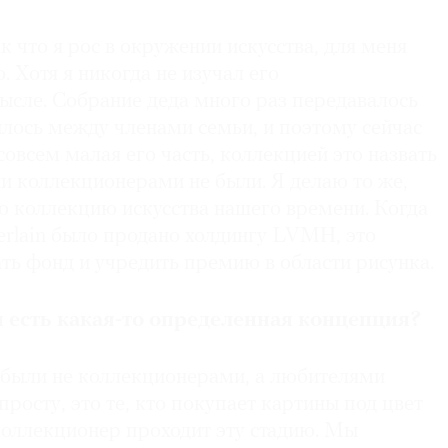
сунка. Победитель получает €15 тыс., два
с. В рамках того же салона проходит выставка всех
к что я рос в окружении искусства, для меня
ну из работ победителя фонд приобретает
. Хотя я никогда не изучал его
тру Помпиду.
ысле. Собрание деда много раз передавалось
илось между членами семьи, и поэтому сейчас
ремия была вручена в 11-й раз. Победительницей
жница Мамма Андерсон.
совсем малая его часть, коллекцией это назвать
и коллекционерами не были. Я делаю то же,
ю коллекцию искусства нашего времени. Когда
erlain было продано холдингу LVMH, это
ть фонд и учредить премию в области рисунка.
 есть какая-то определенная концепция?
ы были не коллекционерами, а любителями
просту, это те, кто покупает картины под цвет
коллекционер проходит эту стадию. Мы