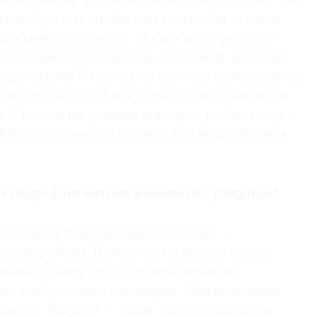
й-то степени это небольшой музей, потому что
аким образом, чтобы там можно было часто
 и менять развеску. Но все же существует
жду нашей квартирой и, например, домами
ционеров. У многих из них есть пространство,
лючительно для искусства, и оно становится
. У нас же вы увидите и живую, работающую
книги, которые мы читаем. Мы не разделяем
 сосредоточиться именно на рисунке?
я ландшафтный дизайнер, рисунок —
моей работы. К тому же он основа основ,
ий на планете способ коммуникации.
ые изображения в пещерах. Они появились
ность. Рисунок — базис любого искусства: