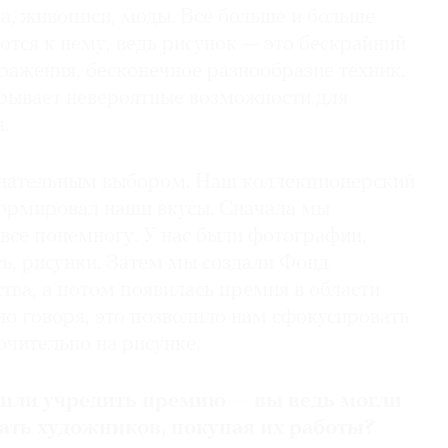
а, живописи, моды. Все больше и больше
тся к нему, ведь рисунок — это бескрайний
ражения, бесконечное разнообразие техник.
рывает невероятные возможности для
.
сознательным выбором. Наш коллекционерский
ормировал наши вкусы. Сначала мы
все понемногу. У нас были фотографии,
ь, рисунки. Затем мы создали Фонд
тва, а потом появилась премия в области
нно говоря, это позволило нам сфокусировать
чительно на рисунке.
или учредить премию — вы ведь могли
ать художников, покупая их работы?