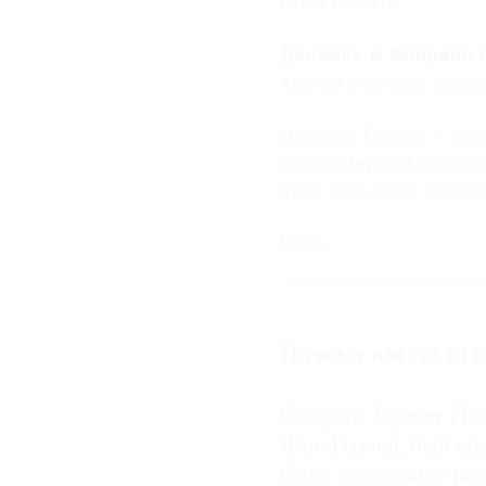
БИОГРАФИЯ
Даниель и Флоранс 
Коллекционеры совре
Даниель Герлен — вых
парфюмерный дом Gue
отец Жан-Поль Герле
дизайнера.
Еще…
В 1994 году дом Guer
В 1996 году основан 
Почему вы стали 
Герлен, который бази
С 2007 года фонд при
Флоранс Герлен: На
выбирает жюри, куда 
Жак Герлен, был к
музеев из разных стр
было актуальное иск