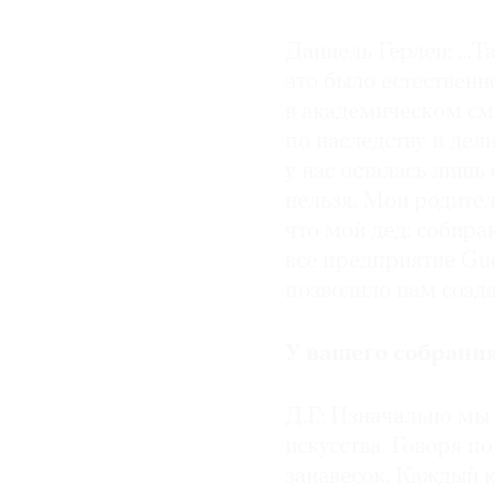
парижского Салона ри
финалиста — по €5 ты
Даниель Герлен: …Та
троих художников. Од
это было естественно
и передает в дар Цен
в академическом см
по наследству и дел
22 марта 2018 года п
стала шведская худо
у нас осталась лишь 
нельзя. Мои родител
что мой дед: собира
все предприятие Gu
позволило нам созда
У вашего собрания
Д.Г.: Изначально м
искусства. Говоря по
занавесок. Каждый 