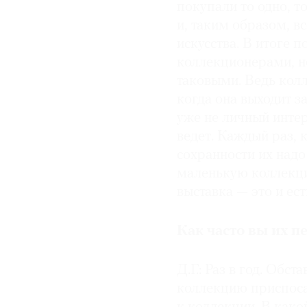
покупали то одно, т
и, таким образом, в
искусства. В итоге 
коллекционерами, н
таковыми. Ведь колл
когда она выходит з
уже не личный интер
ведет. Каждый раз, 
сохранности их над
маленькую коллекцию
выставка — это и ес
Как часто вы их 
Д.Г.: Раз в год. Об
коллекцию приспоса