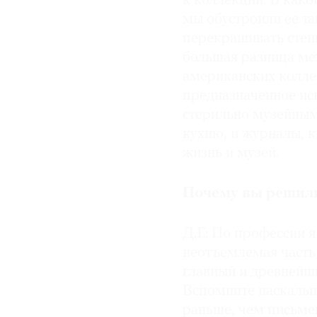
к коллекции. В како
мы обустроили ее т
перекрашивать стены
большая разница ме
американских коллек
предназначенное иск
стерильно музейным
кухню, и журналы, 
жизнь и музей.
Почему вы решили
Д.Г.: По профессии 
неотъемлемая часть 
главный и древнейш
Вспомните наскальн
раньше, чем письмен