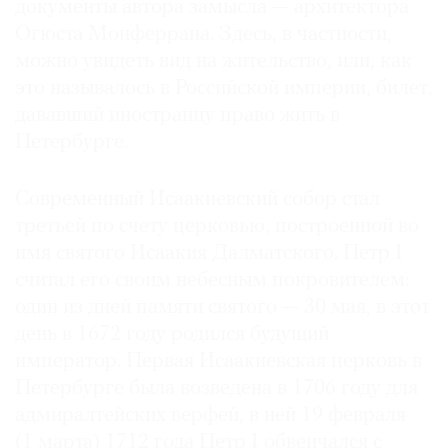
документы автора замысла — архитектора
Огюста Монферрана. Здесь, в частности,
можно увидеть вид на жительство, или, как
это называлось в Российской империи, билет,
©
дававший иностранцу право жить в
2021
Петербурге.
The
Art
Современный Исаакиевский собор стал
Newspaper
третьей по счету церковью, построенной во
Russia
имя святого Исаакия Далматского. Петр I
считал его своим небесным покровителем:
один из дней памяти святого — 30 мая, в этот
день в 1672 году родился будущий
император. Первая Исаакиевская церковь в
Петербурге была возведена в 1706 году для
адмиралтейских верфей, в ней 19 февраля
(1 марта) 1712 года Петр I обвенчался с