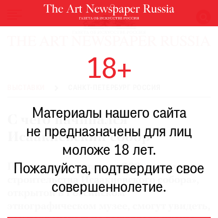
НОВОСТИ
18+
ВЫСТАВКИ
РЕСТАВРАЦИЯ
ВЫСТАВКИ
САНКТ-ПЕТЕРБУРГ РОССИЯ
КНИГИ
Материалы нашего сайта
ПО
С чего начинался
ПУТИ
не предназначены для лиц
Исаакиевский собор
РЕЙТИНГ
моложе 18 лет.
МУЗЕЕВ
РОСКОШЬ
Пожалуйста, подтвердите свое
Посетители выставки «200 лет начала
строительства Исаакиевского собора»,
ПРИГЛАШЕНИЯ
совершеннолетие.
открытой в Российском
этнографическом музее, смогут увидеть,