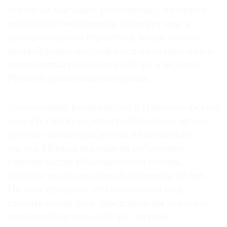
сейчас на выставке. Несомненно, интерес к
Где
найти
юбилейной экспозиции подогрет еще и
газету
прошлогодними страстями, когда многие
петербуржцы неодобрительно отзывались о
Контакты
перспективах передачи собора в ведение
редакции
Русской православной церкви.
Авторы
Медиакит
Экспозицию, развернутую в Императорском
Mediakit
зале Российского этнографического музея,
условно можно разделить на несколько
частей. Первая посвящена собственно
строительству Исаакиевского собора,
которое продолжалось фактически 40 лет.
На конструкциях, стилизованных под
строительные леса, представлены чертежи,
проекты будущего собора, личные