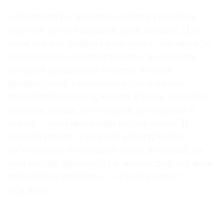
Где
«Архитектура является лучшим способом
найти
ощутить пульс ушедших цивилизаций. Для
газету
меня все постройки прошлого — это прежде
Контакты
всего произведения искусства, в создании
редакции
которых принимали участие лучшие
Авторы
архитекторы, каменотесы, скульпторы,
Медиакит
художники своего времени. Своды, колонны,
ступени, входы, их контуры, пропорции и
Mediakit
декор — это выражения вкусов эпохи. В
каждой стране, в каждой культуре был
собственный очевидный стиль, который, на
мой взгляд, архитектура демонстрирует ярче
иных видов искусств», — рассказывает
художник.