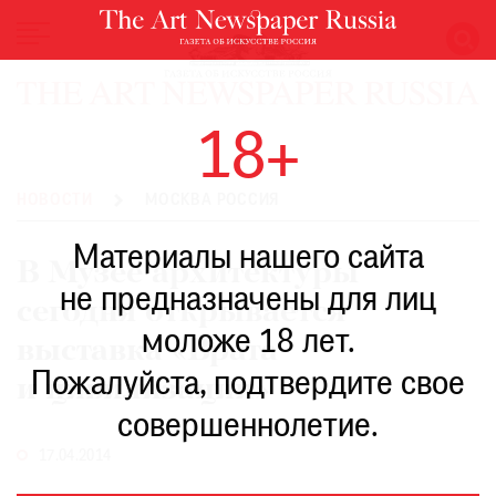
НОВОСТИ
18+
ВЫСТАВКИ
РЕСТАВРАЦИЯ
НОВОСТИ
МОСКВА РОССИЯ
КНИГИ
Материалы нашего сайта
ПО
В Музее архитектуры
ПУТИ
не предназначены для лиц
сегодня открывается
РЕЙТИНГ
моложе 18 лет.
МУЗЕЕВ
выставка «Врата
РОСКОШЬ
Пожалуйста, подтвердите свое
и цивилизации»
ПРИГЛАШЕНИЯ
совершеннолетие.
17.04.2014