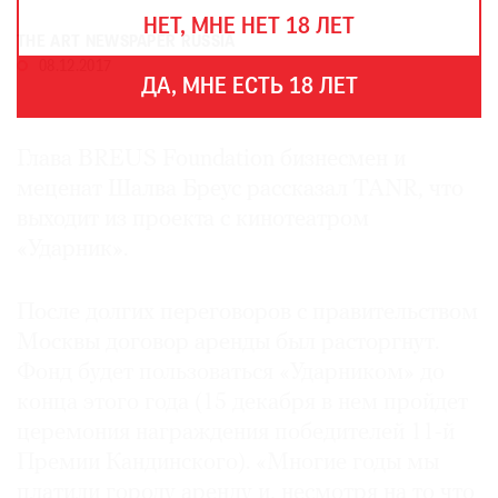
THE
НЕТ, МНЕ НЕТ 18 ЛЕТ
ART
THE ART NEWSPAPER RUSSIA
NEWSPAPER
08.12.2017
В
ДА, МНЕ ЕСТЬ 18 ЛЕТ
МИРЕ
ЕЖЕГОДНАЯ
Глава BREUS Foundation бизнесмен и
ПРЕМИЯ
меценат Шалва Бреус рассказал TANR, что
КИНОФЕСТИВАЛЬ
выходит из проекта с кинотеатром
«Ударник».
Подписаться
После долгих переговоров с правительством
на
Москвы договор аренды был расторгнут.
новости
Фонд будет пользоваться «Ударником» до
конца этого года (15 декабря в нем пройдет
Подписаться
церемония награждения победителей 11-й
на
газету
Премии Кандинского). «Многие годы мы
платили городу аренду и, несмотря на то что