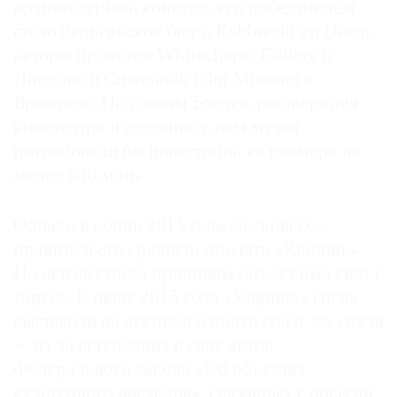
архитектурный конкурс, его победителем
стало бельгийское бюро Robbrecht en Daem,
авторы проектов Whitechapel Gallery в
Лондоне и Cinematek Film Museum в
©
Брюсселе. По словам Бреуса, реставрация
2021
кинотеатра и создание в нем музея
The
потребовали бы инвестиций «в размере не
Art
менее $30 млн».
Newspaper
Russia
Однако в конце 2014 года московское
правительство решило продать «Ударник».
По неизвестным причинам объект был снят с
торгов. В июне 2015 года «Ударник» снова
выставили на аукцион и почти сразу же сняли
— из-за вступления в силу актов
Федерального закона «Об объектах
культурного наследия», связанных с новыми