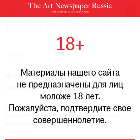
НОВОСТИ
18+
ВЫСТАВКИ
РЕСТАВРАЦИЯ
НОВОСТИ
КНИГИ
Материалы нашего сайта
ПО
Фонд Шалвы Бреуса
ПУТИ
не предназначены для лиц
покидает «Ударник»
РЕЙТИНГ
моложе 18 лет.
МУЗЕЕВ
РОСКОШЬ
Многолетний проект BREUS Foundation
Пожалуйста, подтвердите свое
по организации музея современного
ПРИГЛАШЕНИЯ
совершеннолетие.
искусства в кинотеатре «Ударник»
свернут