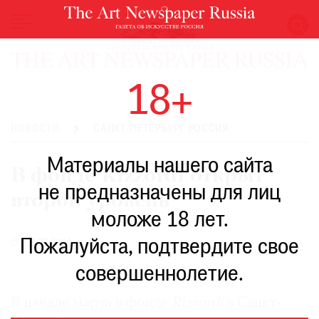
НОВОСТИ
18+
ВЫСТАВКИ
РЕСТАВРАЦИЯ
НОВОСТИ
САНКТ-ПЕТЕРБУРГ РОССИЯ
КНИГИ
Материалы нашего сайта
ПО
В фонде Rizzordi открыт
ПУТИ
не предназначены для лиц
второй уровень
РЕЙТИНГ
моложе 18 лет.
МУЗЕЕВ
РОСКОШЬ
Пожалуйста, подтвердите свое
06.03.2014
ПРИГЛАШЕНИЯ
совершеннолетие.
В начале марта в фонде
Rizzordi
в Санкт-