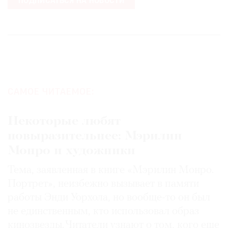
ПОДПИСАТЬСЯ НА НОВОСТИ
©
2021
The
САМОЕ ЧИТАЕМОЕ:
Art
Newspaper
Russia
Некоторые любят
повыразительнее: Мэрилин
Монро и художники
Тема, заявленная в книге «Мэрилин Монро.
Портрет», неизбежно вызывает в памяти
работы Энди Уорхола, но вообще-то он был
не единственным, кто использовал образ
кинозвезды. Читатели узнают о том, кого еще