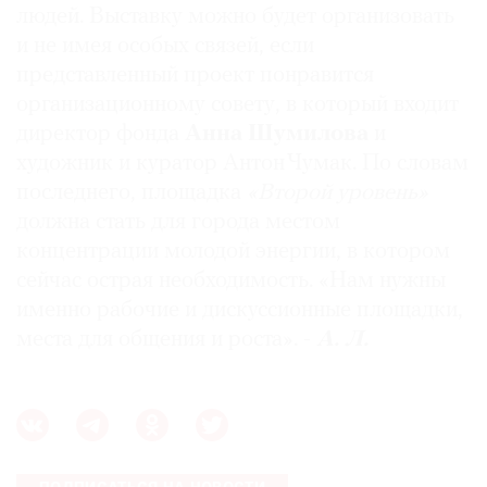
людей. Выставку можно будет организовать
Где
и не имея особых связей, если
найти
газету
представленный проект понравится
организационному совету, в который входит
Контакты
директор фонда
Анна Шумилова
и
редакции
художник и куратор Антон Чумак. По словам
Авторы
последнего, площадка
«Второй уровень»
Медиакит
должна стать для города местом
Mediakit
концентрации молодой энергии, в котором
сейчас острая необходимость. «Нам нужны
именно рабочие и дискуссионные площадки,
места для общения и роста». -
А. Л.