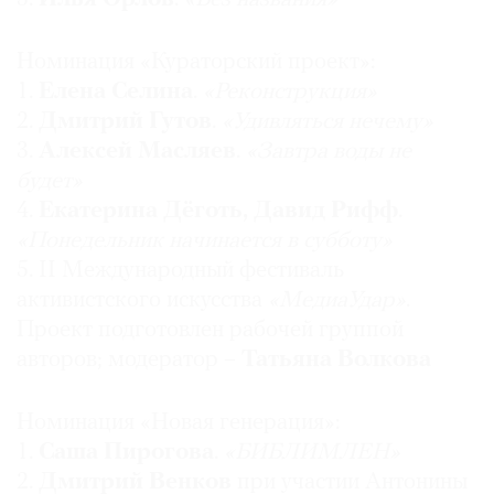
Где
найти
Номинация «Кураторский проект»:
газету
1.
Елена Селина
.
«Реконструкция»
2.
Дмитрий Гутов
.
«Удивляться нечему»
Контакты
редакции
3.
Алексей Масляев
.
«Завтра воды не
Авторы
будет»
4.
Екатерина Дёготь, Давид Рифф
.
Медиакит
«Понедельник начинается в субботу»
Mediakit
5. II Международный фестиваль
активистского искусства
«МедиаУдар»
.
Проект подготовлен рабочей группой
авторов; модератор –
Татьяна Волкова
Номинация «Новая генерация»:
1.
Саша Пирогова
.
«БИБЛИМЛЕН»
2.
Дмитрий Венков
при участии Антонины