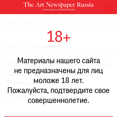
НОВОСТИ
18+
ВЫСТАВКИ
РЕСТАВРАЦИЯ
НОВОСТИ
ПРЕМИИ И НАГРАДЫ
КНИГИ
Материалы нашего сайта
ПО
Шортлист премии в области
ПУТИ
не предназначены для лиц
современного искусства
РЕЙТИНГ
моложе 18 лет.
МУЗЕЕВ
"Инновация"
РОСКОШЬ
Пожалуйста, подтвердите свое
ПРИГЛАШЕНИЯ
13.02.2014
совершеннолетие.