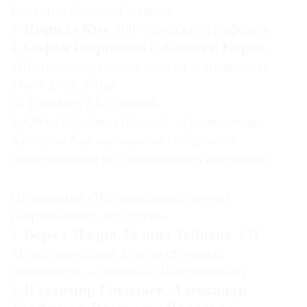
Баевер.
«Словно Солнце»
3.
Кирилл Кто
. 300 городских граффити
4.
Софья Гаврилова
и
Алексей Корси
.
«Кому принадлежит тень от зонтика, или
©
Don’t Even Think
2021
of Touching My Parasol»
The
5. Объединение
«Вверх!»
.
«Сновидения
Art
Хокинга: Как выживший собирается
Newspaper
выпутываться из сложившейся ситуации»
Russia
Номинация «Региональный проект
современного искусства»:
1.
Берал Мадра, Галина Тебиева
. VII
Международный художественный
симпозиум
«Аланика»
(Владикавказ)
2.
Владимир Соколаев, Александр