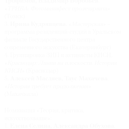
Трофимов, Владимир Воробьёв
.
«ТРИВА: Фотоманифест пролетариата»
(Томск)
3.
Ирина Кудрявцева
.
«Мастерская»
–
программа резиденций-студий в Уральском
филиале Государственного центра
современного искусства (Екатеринбург)
4. Группировка ЗИП и активисты КИСИ.
«Краснодар: Линии на плоскости. История
КИСИ»
(Краснодар)
5.
Алексей Масляев, Таус Махачева
.
«История требует продолжения»
(Махачкала)
Номинация «Теория, критика,
искусствознание»:
1.
Елена Селина, Александра Обухова
.