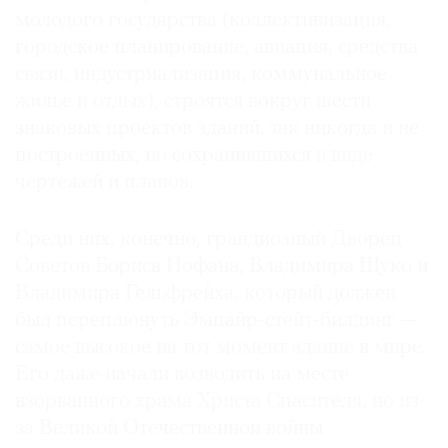
молодого государства (коллективизация,
Где
найти
городское планирование, авиация, средства
газету
связи, индустриализация, коммунальное
жилье и отдых), строятся вокруг шести
Контакты
знаковых проектов зданий, так никогда и не
редакции
построенных, но сохранившихся в виде
Авторы
чертежей и планов.
Медиакит
Mediakit
Среди них, конечно, грандиозный Дворец
Советов Бориса Иофана, Владимира Щуко и
Владимира Гельфрейха, который должен
был переплюнуть Эмпайр-стейт-билдинг —
самое высокое на тот момент здание в мире.
Его даже начали возводить на месте
взорванного храма Христа Спасителя, но из-
за Великой Отечественной войны