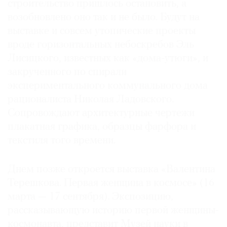
строительство пришлось остановить, а
возобновлено оно так и не было. Будут на
выставке и совсем утопические проекты
вроде горизонтальных небоскребов Эль
©
Лисицкого, известных как «дома-утюги», и
2021
закрученного по спирали
The
экспериментального коммунального дома
Art
рационалиста Николая Ладовского.
Newspaper
Сопровождают архитектурные чертежи
Russia
плакатная графика, образцы фарфора и
текстиля того времени.
Днем позже откроется выставка «Валентина
Терешкова. Первая женщина в космосе» (16
марта — 17 сентября). Экспозицию,
рассказывающую историю первой женщины-
космонавта, представит Музей науки в