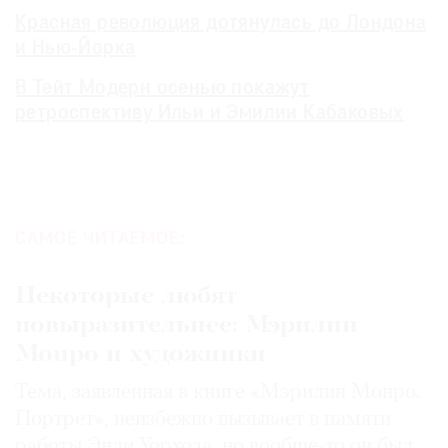
Красная революция дотянулась до Лондона
и Нью-Йорка
В Тейт Модерн осенью покажут
ретроспективу Ильи и Эмилии Кабаковых
САМОЕ ЧИТАЕМОЕ:
Некоторые любят
повыразительнее: Мэрилин
Монро и художники
Тема, заявленная в книге «Мэрилин Монро.
Портрет», неизбежно вызывает в памяти
работы Энди Уорхола, но вообще-то он был