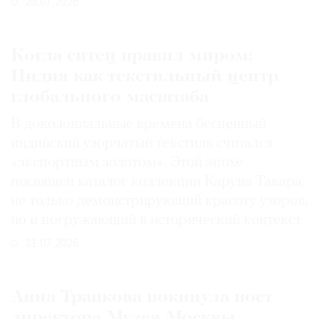
29.07.2026
Когда ситец правил миром:
Индия как текстильный центр
глобального масштаба
В доколониальные времена бесценный
индийский узорчатый текстиль считался
«экспортным золотом». Этой эпохе
посвящен каталог коллекции Каруна Такара,
не только демонстрирующий красоту узоров,
но и погружающий в исторический контекст
31.07.2026
Анна Трапкова покинула пост
директора Музея Москвы