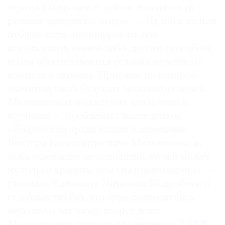
чертежи и прочее — сейчас находятся «в
режиме правового замка»: — Их пока нельзя
публиковать, экспонировать или
использовать каким-либо другим способом,
©
но им обеспечиваются условия музейного
2021
климата и охрана». Причина, по которой
The
значимая часть будущих экспонатов музея
Art
Мельниковых недоступна для показа и
Newspaper
изучения, — проблемы с наследством.
Russia
«Творческий архив входит в завещание
Виктора Константиновича Мельникова, и,
пока завещание не исполнено, музей может
их только хранить, чем мы и занимаемся», —
уточнила Елизавета Лихачева. Подробнее о
судебных тяжбах, которые развернулись
несколько лет назад вокруг дома
Мельниковых, читайте
в материалах TANR.