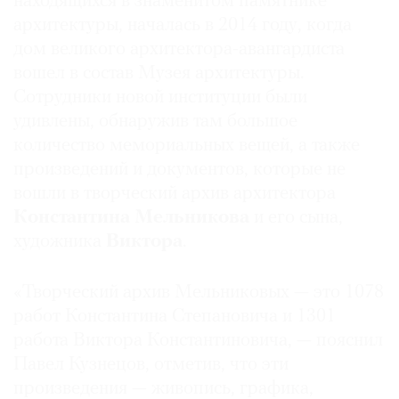
находящихся в знаменитом памятнике
Где
архитектуры, началась в 2014 году, когда
найти
дом великого архитектора-авангардиста
газету
вошел в состав Музея архитектуры.
Сотрудники новой институции были
Контакты
редакции
удивлены, обнаружив там большое
количество мемориальных вещей, а также
Авторы
произведений и документов, которые не
Медиакит
вошли в творческий архив архитектора
Mediakit
Константина Мельникова
и его сына,
художника
Виктора
.
«Творческий архив Мельниковых — это 1078
работ Константина Степановича и 1301
работа Виктора Константиновича, — пояснил
Павел Кузнецов, отметив, что эти
произведения — живопись, графика,