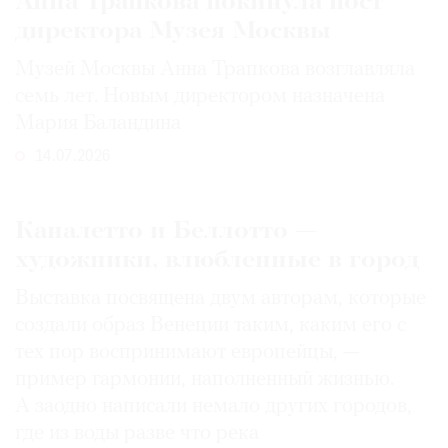
Анна Трапкова покинула пост
директора Музея Москвы
Музей Москвы Анна Трапкова возглавляла
семь лет. Новым директором назначена
Мария Баландина
14.07.2026
Каналетто и Беллотто —
художники, влюбленные в город
Выставка посвящена двум авторам, которые
создали образ Венеции таким, каким его c
тех пор воспринимают европейцы, —
пример гармонии, наполненный жизнью.
А заодно написали немало других городов,
где из воды разве что река