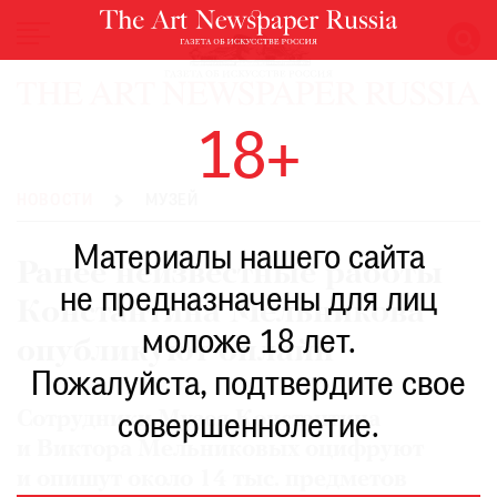
НОВОСТИ
18+
ВЫСТАВКИ
РЕСТАВРАЦИЯ
НОВОСТИ
МУЗЕЙ
КНИГИ
Материалы нашего сайта
ПО
Ранее неизвестные работы
ПУТИ
не предназначены для лиц
Константина Мельникова
РЕЙТИНГ
моложе 18 лет.
МУЗЕЕВ
опубликуют онлайн
РОСКОШЬ
Пожалуйста, подтвердите свое
ПРИГЛАШЕНИЯ
Сотрудники Музея Константина
совершеннолетие.
и Виктора Мельниковых оцифруют
и опишут около 14 тыс. предметов