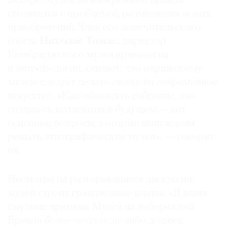
Вскоре Музей на набережной Бранли
столкнется с проблемой размещения новых
приобретений. Член его попечительского
совета
Николас Томас
, директор
Кембриджского музея археологии
и антропологии, считает, что парижскому
музею следует делать ставку на современное
искусство. «Как обновлять собрание, как
создавать коллекции в будущем — вот
основные вопросы, которые вынуждены
решать этнографические музеи», — говорит
он.
Несмотря на разгорающиеся дискуссии,
музей строит грандиозные планы. «В наши
смутные времена Музей на набережной
Бранли более чем когда-либо должен