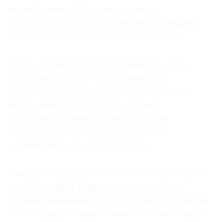
Жака Ширака
(Музей на набережной Бранли
на набережной Бранли «активно
Жака Ширака), что странно вдвойне: музей,
способствовал общественному признанию
посвященный неевропейскому искусству, будет
этнографических коллекций и музеев».
назван в честь двух французов — ученого
и политика.
Здесь провели уже 97 выставок, то есть
почти по десять в год. Их широкая
программа фокусируется на отдельных
неевропейских культурах и кросс-
культурных темах (скажем, Persona.
Étrangement humain
, посвященная
одушевленности, до 13 ноября).
Говоря о будущем, основатель и президент
музея
Стефан Мартен
признает, что
больше внимания будет уделять постоянной
коллекции, которая обычно занимает лишь