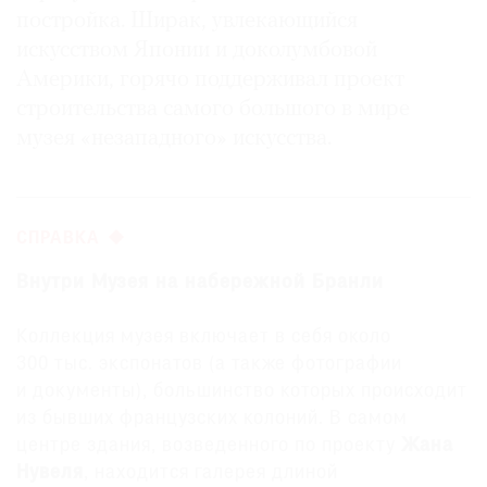
постройка. Ширак, увлекающийся
Где
найти
искусством Японии и доколумбовой
газету
Америки, горячо поддерживал проект
строительства самого большого в мире
Контакты
музея «незападного» искусства.
редакции
Авторы
Медиакит
СПРАВКА
Mediakit
Внутри Музея на набережной Бранли
Коллекция музея включает в себя около
300 тыс. экспонатов (а также фотографии
и документы), большинство которых происходит
из бывших французских колоний. В самом
центре здания, возведенного по проекту
Жана
Нувеля
, находится галерея длиной