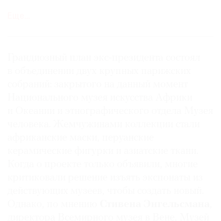
200 м, возвышающаяся над землей словно на
Еще…
огромных ходулях. В извилистых залах
разместилось 3,5 тыс. объектов постоянной
экспозиции с разделами, посвященными
©
Африке, Азии, Океании, Северной и Южной
Грандиозный план экс-президента состоял
2021
Америке. В прошлом году музей привлек
в объединении двух крупных парижских
The
1,3 млн посетителей, став четвертым по
собраний: закрытого на данный момент
Art
популярности в Париже.
Национального музея искусства Африки
Newspaper
и Океании и этнографического отдела Музея
Russia
Что в имени тебе моем?
человека. Жемчужинами коллекции стали
африканские маски, перуанские
Музей на набережной Бранли дипломатично
керамические фигурки и азиатские ткани.
решил проблему поиска правильного слова для
Когда о проекте только объявили, многие
«незападного» искусства, избрав
критиковали решение изъять экспонаты из
топографическое название. Он стоит на
действующих музеев, чтобы создать новый.
набережной, названной в честь
Эдуара Бранли
,
изобретателя беспроводной телеграфии. В связи
Однако, по мнению
Стивена Энгельсмана
,
с юбилеем к его названию хотят добавить имя
директора Всемирного музея в Вене, Музей