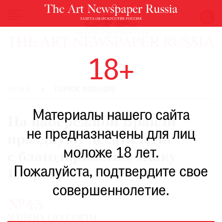
НОВОСТИ
18+
ВЫСТАВКИ
РЕСТАВРАЦИЯ
МУЗЕЙ
ПАРИЖ ФРАНЦИЯ
КНИГИ
Материалы нашего сайта
ПО
На набережной Бранли
ПУТИ
не предназначены для лиц
празднуют десятилетие
РЕЙТИНГ
моложе 18 лет.
МУЗЕЕВ
с благодарностью Жаку
РОСКОШЬ
Пожалуйста, подтвердите свое
Шираку
ПРИГЛАШЕНИЯ
совершеннолетие.
№45
МАТЕРИАЛ ИЗ ГАЗЕТЫ