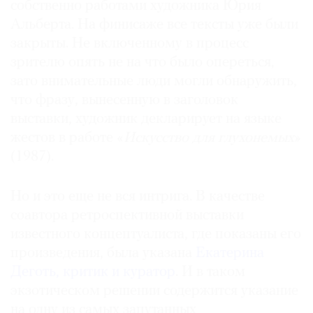
собственно работами художника Юрия
Альберта. На финисаже все тексты уже были
закрыты. Не включенному в процесс
зрителю опять не на что было опереться,
зато внимательные люди могли обнаружить,
что фразу, вынесенную в заголовок
выставки, художник декларирует на языке
жестов в работе «
Искусство для глухонемых
»
(1987).
Но и это еще не вся интрига. В качестве
соавтора ретроспективной выставки
известного концептуалиста, где показаны его
произведения, была указана
Екатерина
Деготь, критик и куратор
. И в таком
экзотическом решении содержится указание
на одну из самых запутанных