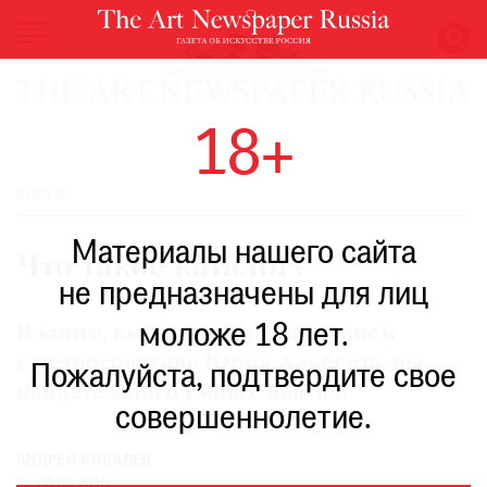
НОВОСТИ
18+
ВЫСТАВКИ
РЕСТАВРАЦИЯ
КНИГИ
КНИГИ
Материалы нашего сайта
ПО
Что такое каталог?
ПУТИ
не предназначены для лиц
РЕЙТИНГ
моложе 18 лет.
МУЗЕЕВ
В книге, вышедшей послесловием
к ретроспективе Юрия Альберта, вы
РОСКОШЬ
Пожалуйста, подтвердите свое
найдете много умных мыслей
ПРИГЛАШЕНИЯ
совершеннолетие.
АНДРЕЙ КОВАЛЕВ
06.05.2016