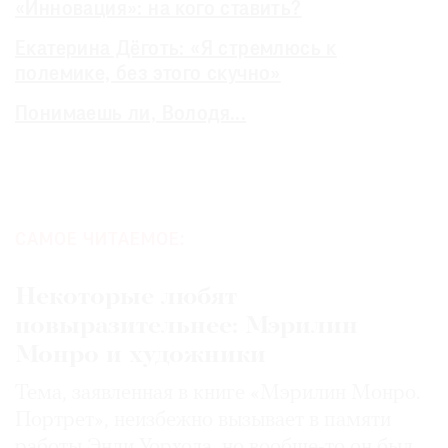
«Инновация»: на кого ставить?
Екатерина Дёготь: «Я стремлюсь к
полемике, без этого скучно»
Понимаешь ли, Володя...
САМОЕ ЧИТАЕМОЕ:
Некоторые любят
повыразительнее: Мэрилин
Монро и художники
Тема, заявленная в книге «Мэрилин Монро.
Портрет», неизбежно вызывает в памяти
работы Энди Уорхола, но вообще-то он был