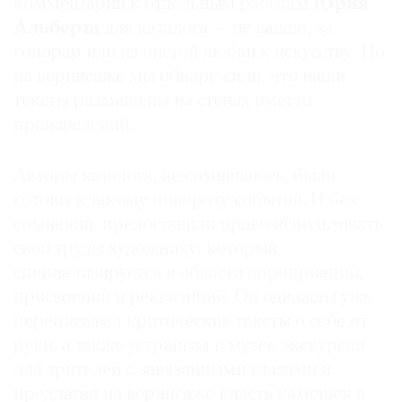
комментарии к отдельным работам
Юрия
Альберта
для каталога — не важно, за
гонорар или из чистой любви к искусству. Но
на вернисаже мы обнаружили, что наши
©
тексты размещены на стенах вместо
2021
произведений.
The
Art
Авторы каталога, не сомневаюсь, были
Newspaper
готовы к такому повороту событий. И без
Russia
сомнений, предоставили право использовать
свои труды художнику, который
специализируется в области апроприаций,
присвоений и реквизиций. Он однажды уже
переписывал критические тексты о себе от
руки, а также устраивал в музее экскурсии
для зрителей с завязанными глазами и
предлагал на вернисаже класть камешек в