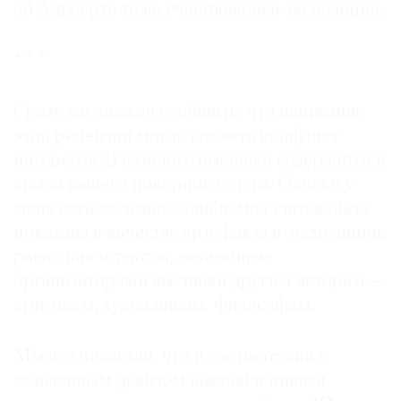
об Альберте тоже участвовали в экспозиции.
Где
найти
газету
* * *
Контакты
Сразу же должен сообщить, что написание
редакции
этой рецензии могло вызвать конфликт
Авторы
интересов. В каталоге выставки содержится и
Медиакит
статья вашего покорного слуги. Однако у
Mediakit
меня есть железное алиби: моя статья была
показана в качестве артефакта в экспозиции,
равно как и тексты, заказанные
организаторами выставки другим авторам —
критикам, художникам, философам.
Мы все полагали, что в соответствии с
заявленным девизом выставки пишем