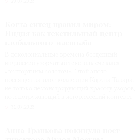
29.07.2026
Когда ситец правил миром:
Индия как текстильный центр
глобального масштаба
В доколониальные времена бесценный
индийский узорчатый текстиль считался
«экспортным золотом». Этой эпохе
посвящен каталог коллекции Каруна Такара,
не только демонстрирующий красоту узоров,
но и погружающий в исторический контекст
31.07.2026
Анна Трапкова покинула пост
директора Музея Москвы