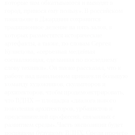
которые там обкатываются и выходят в
город, принося ему пользу». В российском
павильоне в Джардини сохранится
традиционное деление на пять залов, в
©
которых разместятся исторические
2021
артефакты, а также, по словам Сергея
The
Кузнецова, «серьезная медийная
Art
составляющая, сделанная по последнему
Newspaper
слову техники». Он также рассказал, что к
Russia
работе над павильоном привлекли большую
команду художников, скульпторов и
архитекторов, чтобы продемонстрировать,
что ВДНХ — площадка «диалога нового
поколения архитекторов, урбанистов и
представителей профессий, связанных с
развитием среды». Часть экспозиции будет
посвящена будущему ВДНХ. Среди прочего