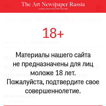
НОВОСТИ
18+
ВЫСТАВКИ
РЕСТАВРАЦИЯ
НОВОСТИ
МОСКВА РОССИЯ
КНИГИ
Материалы нашего сайта
ПО
Интригу российского
ПУТИ
не предназначены для лиц
павильона на Венецианской
РЕЙТИНГ
моложе 18 лет.
МУЗЕЕВ
архитектурной биеннале
РОСКОШЬ
Пожалуйста, подтвердите свое
сохранят до конца
ПРИГЛАШЕНИЯ
совершеннолетие.
ДАРЬЯ ПАЛАТКИНА
28.03.2016