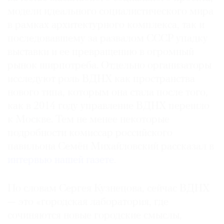
Где
модели идеального социалистического мира
найти
в рамках архитектурного комплекса, так и
газету
последовавшему за развалом СССР упадку
выставки и ее превращению в огромный
Контакты
рынок ширпотреба. Отдельно организаторы
редакции
исследуют роль ВДНХ как пространства
Авторы
нового типа, которым она стала после того,
Медиакит
как в 2014 году управление ВДНХ перешло
Mediakit
к Москве. Тем не менее некоторые
подробности комиссар российского
павильона Семён Михайловский рассказал в
интервью нашей газете
.
По словам Сергея Кузнецова, сейчас ВДНХ
— это «городская лаборатория, где
сочиняются новые городские смыслы,