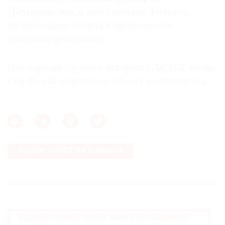
Демаршелье
, в нем снимали фильмы,
музыкальные клипы и проводились
знаковые вечеринки.
©
2021
Это первый случай в истории
LACMA
, когда
The
ему был пожертвован объект архитектуры.
Art
Newspaper
Russia
ПОДПИСАТЬСЯ НА НОВОСТИ
Художественный музей округа Лос-Анджелес