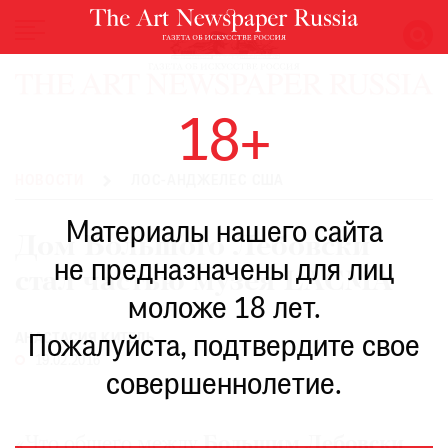
НОВОСТИ
18+
ВЫСТАВКИ
РЕСТАВРАЦИЯ
НОВОСТИ
ЛОС-АНДЖЕЛЕС США
КНИГИ
Материалы нашего сайта
ПО
Дом Большого Лебовски
ПУТИ
не предназначены для лиц
стал частью музея LACMA
РЕЙТИНГ
моложе 18 лет.
МУЗЕЕВ
РОСКОШЬ
АНАСТАСИЯ КИТЕЛЬ
Пожалуйста, подтвердите свое
19.02.2016
ПРИГЛАШЕНИЯ
совершеннолетие.
«Что общего между
Большим Лебовски
,