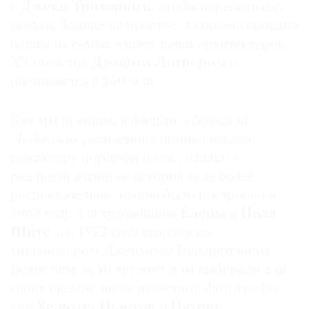
с
Джеки Трихорном
, чтобы передать ему
Где
деньги. Здание не простое, а спроектировано
найти
газету
одним из самых влиятельных архитекторов
ХХ столетия
Джоном Лотнером
и
Контакты
оценивается в $40 млн.
редакции
Авторы
Как мы помним, в фильме «
Большой
Медиакит
Лебовски
» резиденция принадлежала
Mediakit
режиссеру порнофильмов, однако в
реальной жизни ее история куда более
респектабельна: здание было построено в
1963 году для художников
Елены
и
Поля
Шитс
, а в 1972 году выкуплено
миллионером Джеймсом Гольдштейном.
Более чем за 40 лет этот дом выбирали для
своих съемок такие известные фотографы,
как
Хельмут Ньютон
и
Патрик