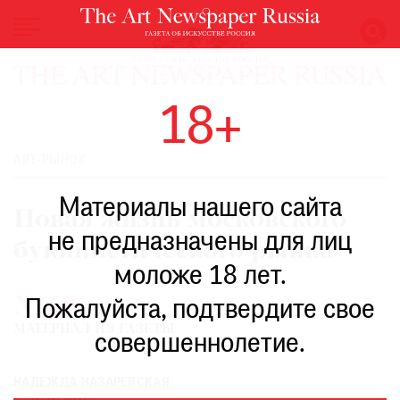
НОВОСТИ
18+
ВЫСТАВКИ
РЕСТАВРАЦИЯ
АРТ-РЫНОК
КНИГИ
Материалы нашего сайта
ПО
Новая жизнь московского
ПУТИ
не предназначены для лиц
букинистического рынка
РЕЙТИНГ
моложе 18 лет.
МУЗЕЕВ
№40
РОСКОШЬ
Пожалуйста, подтвердите свое
МАТЕРИАЛ ИЗ ГАЗЕТЫ
ПРИГЛАШЕНИЯ
совершеннолетие.
НАДЕЖДА НАЗАРЕВСКАЯ