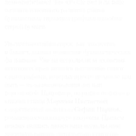
демократичные). Так что следует и дальше
ожидать успешного развития рынка
букинистики, тиражной графики и вообще
старой бумаги.
Увеличивающийся спрос, как это всегда
и бывает, вызвал появление букинистических
фальшивок. Уже на нескольких московских
аукционах предлагались подлинные книги
с автографами, которых просто не могло там
быть — из-за несовпадения дат или
персонажей. Например, на рынке появилась
книжка стихов
Марины Цветаевой
с дарственной надписью
Софии Парнок
,
романтической подруге поэтессы. Причем
нежная надпись датирована несколькими
месяцами раньше даты выхода книги (не