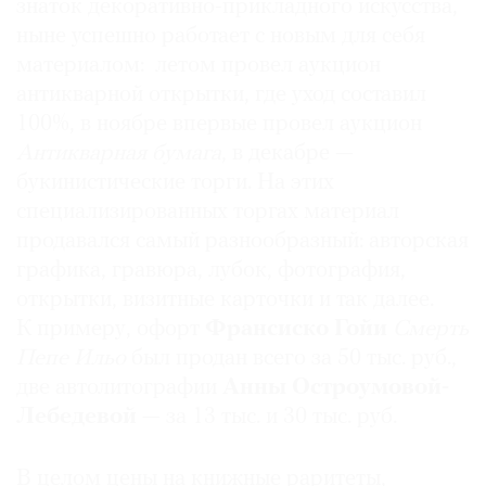
знаток декоративно-прикладного искусства,
ныне успешно работает с новым для себя
материалом: летом провел аукцион
антикварной открытки, где уход составил
©
100%, в ноябре впервые провел аукцион
2021
Антикварная бумага
, в декабре —
The
букинистические торги. На этих
Art
специализированных торгах материал
Newspaper
продавался самый разнообразный: авторская
Russia
графика, гравюра, лубок, фотография,
открытки, визитные карточки и так далее.
К примеру, офорт
Франсиско Гойи
Смерть
Пепе Ильо
был продан всего за 50 тыс. руб.,
две автолитографии
Анны Остроумовой-
Лебедевой
— за 13 тыс. и 30 тыс. руб.
В целом цены на книжные раритеты,