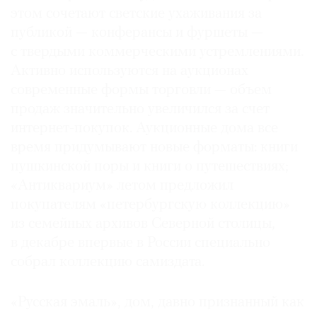
этом сочетают светские ухаживания за
Где
найти
публикой — конферансы и фуршеты —
газету
с твердыми коммерческими устремлениями.
Активно используются на аукционах
Контакты
современные формы торговли — объем
редакции
продаж значительно увеличился за счет
Авторы
интернет-покупок. Аукционные дома все
Медиакит
время придумывают новые форматы: книги
Mediakit
пушкинской поры и книги о путешествиях;
«Антиквариум» летом предложил
покупателям «петербургскую коллекцию»
из семейных архивов Северной столицы,
в декабре впервые в России специально
собрал коллекцию самиздата.
«Русская эмаль», дом, давно признанный как