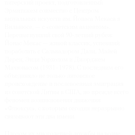
питерский проект, подготовленный
Где
Эрмитажем совместно с Центром
найти
газету
визуальных искусств им. Йонаса Мекаса в
Вильнюсе, — с «советским акцентом».
Контакты
Перешагнувший свой 90-летний рубеж
редакции
Йонас Мекас — живой классик, успевший
Авторы
поработать с Сальвадором Дали, Майей
Медиакит
Дерен, Энди Уорхолом и Джорджем
Mediakit
Мачюнасом (1931–1978). С последним его
объединяло не только литовское
происхождение и послевоенная эмиграция
из советской Литвы в США, но прежде всего
феномен возникновения движения
«Флюксус», с которым сегодня неразрывно
связывают эти два имени.
Плодом их многолетней дружбы на волне