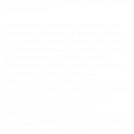
нескольких искусств: поэзии, музыки, театра
и других медиа.
Такой подход к искусству, вышедшему на
улицы непосредственно к зрителю, отсылал
как к дадаизму начала прошлого века, так и
к постреволюционным практикам «Левого
фронта искусства» (ЛЕФ) Владимира
Маяковского. Мачюнас не раз признавался
во влиянии русского авангарда на
«Флюксус», как и в любви к СССР, в котором
он видел свободное от губительного влияния
масскульта пространство, и даже хотел
открыть здесь представительство
«Флюксуса», о чем написал лично первому
секретарю ЦК КПСС. Отправленное в 1963
году в СССР письмо ожидаемо осталось без