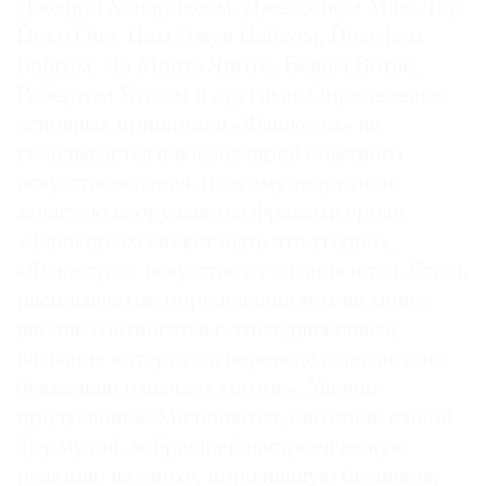
Джефри Хендриксом, Джексоном Мак-Лоу,
Йоко Оно, Нам Джун Пайком, Йозефом
Бойсом, Ла Монте Янгом, Беном Вотье,
Робертом Уотсом и другими. Определение
основных принципов «Флюксуса» не
укладывается в вокабулярий обычного
искусствоведения, поэтому теоретики
зачастую вооружаются фразами вроде
«Флюксусом может быть что угодно»,
«Флюксус — искусство от жизни» и т. д. Столь
расплывчатые определения тем не менее
вполне соотносятся с этим движением,
название которого в переводе с латинского
буквально означает «поток». Удачно
придуманное Мачюнасом, оно стало емкой
формулой, вобравшей настроенческую
реакцию на эпоху, породившую битников,