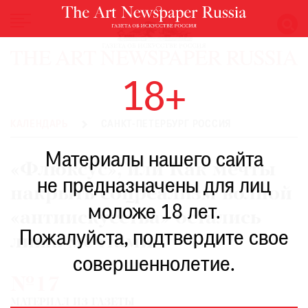
НОВОСТИ
18+
ВЫСТАВКИ
РЕСТАВРАЦИЯ
КАЛЕНДАРЬ
САНКТ-ПЕТЕРБУРГ РОССИЯ
КНИГИ
Материалы нашего сайта
ПО
«Флюксус», или Как мечты
ПУТИ
не предназначены для лиц
накрыть соцреализм волной
РЕЙТИНГ
моложе 18 лет.
МУЗЕЕВ
«антиискусства» остались
РОСКОШЬ
Пожалуйста, подтвердите свое
лишь мечтами
ПРИГЛАШЕНИЯ
совершеннолетие.
№17
МАТЕРИАЛ ИЗ ГАЗЕТЫ