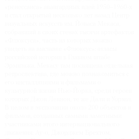
«ренессанса» авангардных идей 1950–1960-х
и стал открытый несколько лет назад Центр
визуальных искусств им. Йонаса Мекаса,
собравший в своих стенах тысячи артефактов
©
«Флюксуса», часть из которых можно
2021
The
увидеть на выставке «Флюксус»: атласы
Art
российской истории в Главном штабе
Newspaper
Эрмитажа. Мекасу там посвящена отдельная
Russia
ретроспектива, где можно познакомиться с
его инсталляциями и фильмами о
культурной жизни Нью-Йорка, среди героев
которых Джон Леннон, те же Дали и Уорхол.
В целом в экспозиции около 200 объектов и
фильмов, созданных самыми заметными
участниками этого интернационального
движения: Ау-о, Джорджем Брехтом,