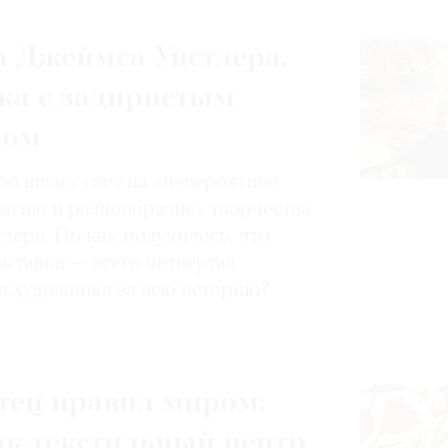
 Джеймса Уистлера,
ка с задиристым
ром
роливает свет на «невероятное
магию и разнообразие» творчества
лера. Но как получилось, что
ставка — всего четвертая
а художника за всю историю?
тец правил миром:
ак текстильный центр