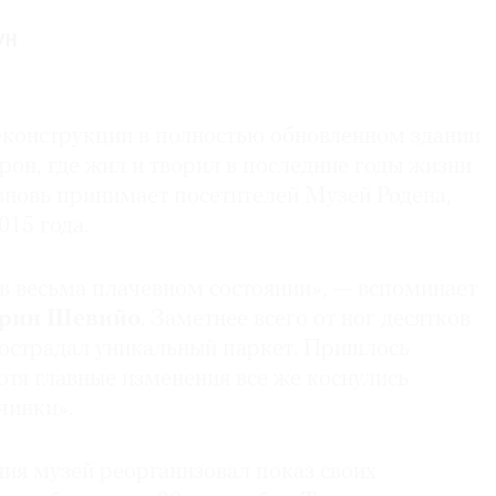
УН
еконструкции в полностью обновленном здании
ирон, где жил и творил в последние годы жизни
вновь принимает посетителей Музей Родена,
015 года.
 в весьма плачевном состоянии», — вспоминает
рин Шевийо
. Заметнее всего от ног десятков
пострадал уникальный паркет. Пришлось
отя главные изменения все же коснулись
чинки».
ия музей реорганизовал показ своих