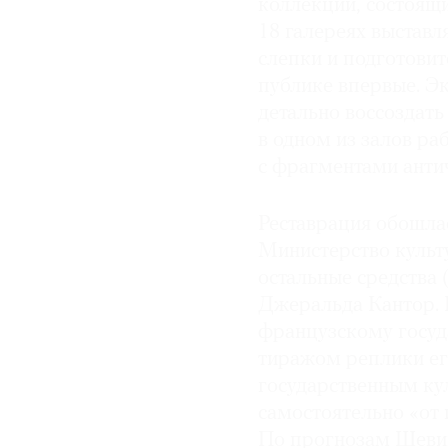
коллекций, состоящих
18 галереях выставл
слепки и подготови
публике впервые. Э
детально воссоздать
в одном из залов р
с фрагментами антич
Реставрация обошлас
Министерство культ
остальные средства 
Джеральда Кантор. 
французскому госуд
тиражом реплики его
государственным к
самостоятельно «от 
По прогнозам Шевий