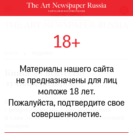
НОВОСТИ
18+
ВЫСТАВКИ
РЕСТАВРАЦИЯ
КНИГИ
ПОДАРКИ
КНИГИ
Материалы нашего сайта
ПО
Книга по искусству —
ПУТИ
не предназначены для лиц
лучший подарок
РЕЙТИНГ
моложе 18 лет.
МУЗЕЕВ
РОСКОШЬ
Пожалуйста, подтвердите свое
Искусство под елкой. Альбомы
с репродукциями — традиционный
ПРИГЛАШЕНИЯ
совершеннолетие.
и едва ли не самый лучший новогодний
подарок