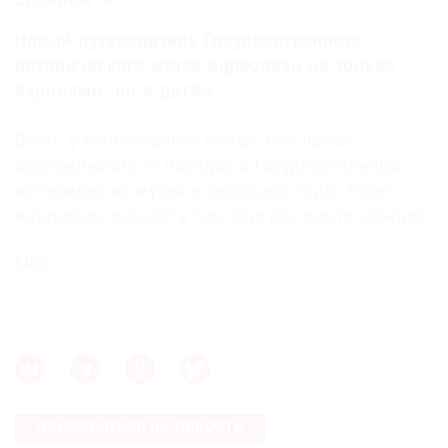
СПРАВКА
Где
найти
Новый путеводитель Государственного
газету
исторического музея адресован не только
взрослым, но и детям
Контакты
редакции
Всем, у кого остались самые тоскливые
Авторы
воспоминания от походов в Государственный
исторический музей в школьные годы, будет
Медиакит
интересно побывать там еще раз после заочной
Mediakit
экскурсии, посвященной осовремененной
Еще…
экспозиции. Книга моментально захватывает
благодаря кратким и совсем не занудным
текстам, смешным иллюстрациям, а также не в
последнюю очередь экскурсоводу, в роли
которого выступила сама Муза. От каменного
века до начала ХХ — всего 120 страниц, на
которых через экспонаты ГИМа проходит
ПОДПИСАТЬСЯ НА НОВОСТИ
всемирная история. Как и в любом