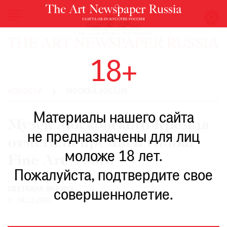
НОВОСТИ
18+
ВЫСТАВКИ
РЕСТАВРАЦИЯ
НОВОСТИ
МОСКВА РОССИЯ
КНИГИ
Материалы нашего сайта
ПО
Музеи Московского Кремля
ПУТИ
не предназначены для лиц
отметили премией Global
РЕЙТИНГ
моложе 18 лет.
МУЗЕЕВ
Fine Art Award
РОСКОШЬ
Пожалуйста, подтвердите свое
ПРИГЛАШЕНИЯ
СВЕТЛАНА ЯНКИНА
совершеннолетие.
04.12.2015