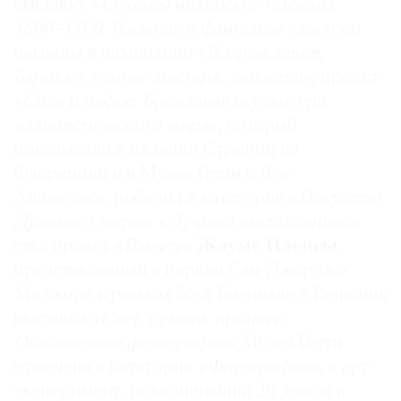
выставку «
Султаны индийского Декана.
1500–1700. Роскошь и фантазия
» удостоен
награды в номинации «
Возрождении,
барокко, старые мастера, династии
»; проект
©
«
Сила и пафос. Бронзовая скульптура
2021
эллинистического мира
», который
The
показывали в палаццо Строцци во
Art
Флоренции и в Музее Гетти в Лос-
Newspaper
Анджелесе, победил в категории «
Искусство
Russia
Древнего мир
а»; «
Лучшей инсталляцией»
стал проект «
Вместе
»
Жауме Пленсы
,
представленный в церкви Сан-Джорджо
Маджоре в рамках 56-й Биеннале в Венеции;
выставка «
Свет, бумага, процесс.
Обновленная фотография
» Музея Гетти
отмечена в категории «
Фотография
», а арт-
эксперимент, объединивший 20 домов в