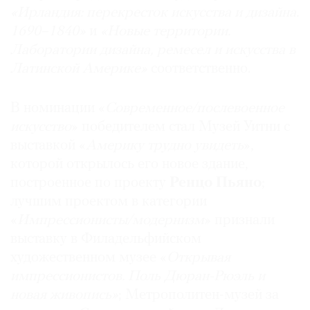
«Ирландия: перекресток искусства и дизайна.
Где
найти
1690–1840»
и
«Новые территории.
газету
Лаборатории дизайна, ремесел и искусства в
Латинской Америке»
соответственно.
Контакты
редакции
В номинации «
Современное/послевоенное
Авторы
искусство
» победителем стал Музей Уитни с
Медиакит
выставкой «
Америку трудно увидеть
»,
Mediakit
которой открылось его новое здание,
построенное по проекту
Ренцо Пьяно
;
лучшим проектом в категории
«
Импрессионисты/модернизм
» признали
выставку в Филадельфийском
художественном музее «
Открывая
импрессионистов. Поль Дюран-Рюэль и
новая живопись»
; Метрополитен-музей за