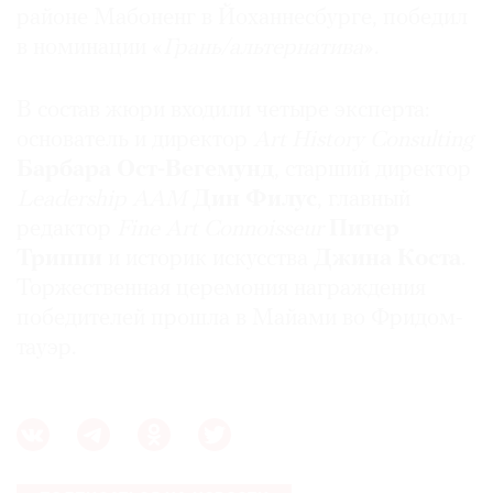
районе Мабоненг в Йоханнесбурге, победил
в номинации «
Грань/альтернатива
».
В состав жюри входили четыре эксперта:
основатель и директор
Art History Consulting
Барбара
Ост-Вегемунд
, старший директор
Leadership AAM
Дин Филус
, главный
редактор
Fine Art Connoisseur
Питер
Триппи
и историк искусства
Джина Коста
.
Торжественная церемония награждения
победителей прошла в Майами во Фридом-
тауэр.