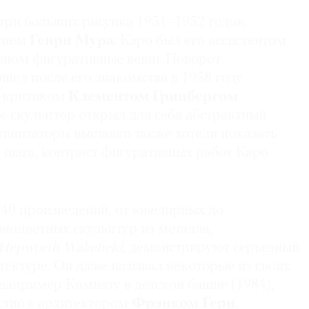
три больших рисунка 1951–1952 годов,
стием
Генри Мура
: Каро был его ассистентом
овном фигуративные вещи. Поворот
шел после его знакомства в 1958 году
т-критиком
Клементом Гринбергом
е скульптор открыл для себя абстрактный
ганизаторы выставки также хотели показать
 шага, контраст фигуративных работ Каро
.
 40 произведений, от ювелирных до
ноцветных скульптур из металла,
Hepworth Wakefield
, демонстрируют серьезный
тектуре. Он даже называл некоторые из своих
например Комнату в детской башне (1984),
тно с архитектором
Фрэнком Гери
,