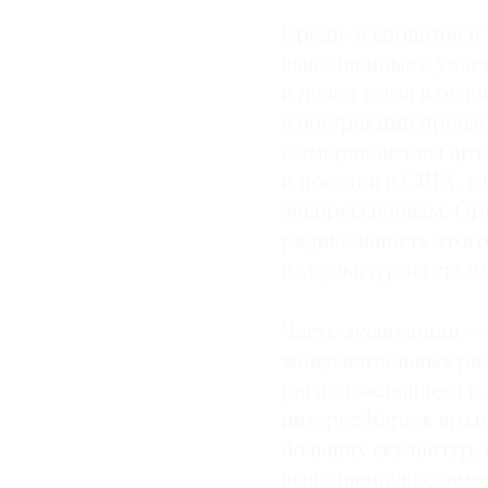
Среди экспонатов и 
выполненных c уча
и делал тогда в осн
к абстракции произо
с американским ар
и поездки в США, гд
экспрессионизм. Ор
радикальность этого
и скульптур из стали
Часть экспозиции —
монументальных раз
расположившиеся в
интерес Каро к архи
больших скульптур, 
выполненную совмес