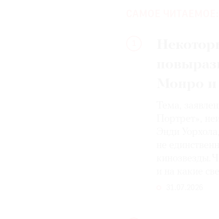
САМОЕ ЧИТАЕМОЕ:
Некотор
1
повыраз
Монро и
Тема, заявле
Портрет», не
Энди Уорхола
не единствен
кинозвезды. Ч
и на какие с
31.07.2026