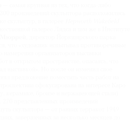
о
— самая крупная из тех, что когда-либо
е 300 произведений скульптора расположились
е скульптур, в галерее
Hepworth Wakefield
жественной галерее Лидса и там же в Институте
 Мюррей
, директор Йоркширского парка
тся, что «художник испытывал противоречивые
но намерения организаторов выставки
бот в открытом пространстве, опасаясь, что
ад выставкой». Но после он изменил свое
инял предложение поместить часть работ на
етроспектива сфокусирована на интересе Каро
у, керамике, бронзе и нержавеющей стали)
е. 270 представленных произведений
путь скульптора — от ранних терракот 1949
дних, завершенных за несколько месяцев до