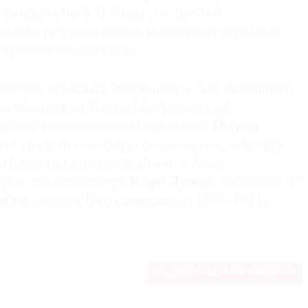
sculpitecture). В Лидсе, на третьей
щадке ретроспективы, выставлена огромная
скрашенного металла.
инство произведений мастера для нынешнего
ны обществом
Barford Sculptures Ltd
,
сейчас возглавляемым его сыном
Полом
.
ут увидеть камерную по размерам выставку
Искусство в диалоге
.
Дуччо и Каро
ерее
, где скульптура
Каро Дуччо
.
Вариация №
оября рядом с Благовещением (1307–1311)
ПОДПИСАТЬСЯ НА НОВОСТИ