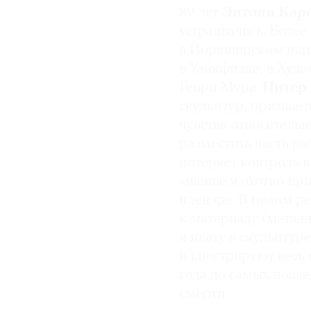
89 лет
Энтони Кар
© 2021 The Art Newspaper Russia
устраивались. Боле
в Йоркширском парк
в Уэйкфилде, в Худо
Генри Мура.
Питер
скульптур, признае
чувства относитель
разместить часть ра
потеряет контроль н
мнение и охотно пр
пленэре. В целом р
к материалу (металл
и цвету в скульптур
иллюстрируют весь 
года до самых после
смерти.