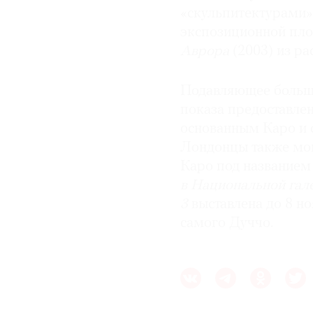
«скульпитектурами» (
экспозиционной пло
Аврора
(2003) из ра
Подавляющее больш
показа предоставле
основанным Каро и 
Лондонцы также мог
Каро под названием
в Национальной гал
3
выставлена до 8 н
самого Дуччо.