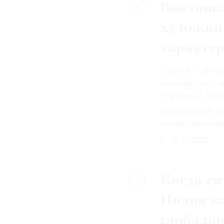
Выставка
2
художни
характе
Музей Тейт п
мастерство, 
Джеймса Уист
лондонская вы
ретроспектив
29.07.2026
Когда си
3
Индия к
глобаль