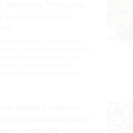
 Джеймса Уистлера,
ка с задиристым
ром
роливает свет на «невероятное
магию и разнообразие» творчества
лера. Но как получилось, что
ставка — всего четвертая
а художника за всю историю?
тец правил миром:
ак текстильный центр
ного масштаба