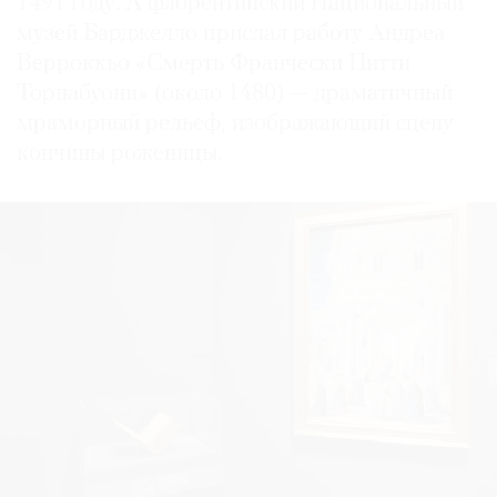
1491 году. А флорентийский Национальный
музей Барджелло прислал работу Андреа
Верроккьо «Смерть Франчески Питти
Торнабуони» (около 1480) — драматичный
мраморный рельеф, изображающий сцену
кончины роженицы.