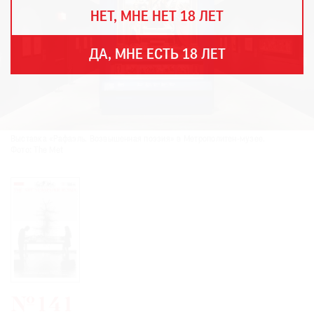
THE
НЕТ, МНЕ НЕТ 18 ЛЕТ
ART
NEWSPAPER
В
ДА, МНЕ ЕСТЬ 18 ЛЕТ
МИРЕ
ЕЖЕГОДНАЯ
ПРЕМИЯ
КИНОФЕСТИВАЛЬ
Выставка «Рафаэль. Возвышенная поэзия» в Метрополитен-музее.
Фото: The Met
Подписаться
на
новости
Подписаться
на
газету
№141