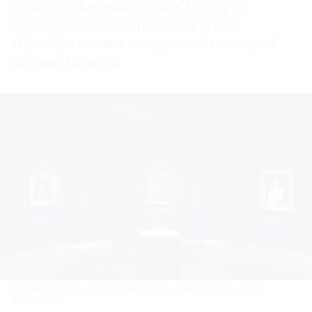
герцогов Девонширских в Чатсуорте
прислали великолепные наброски к
«Преображению» — огромной последней
картине Рафаэля.
Выставка «Рафаэль. Возвышенная поэзия» в Метрополитен-музее.
Фото: The Met