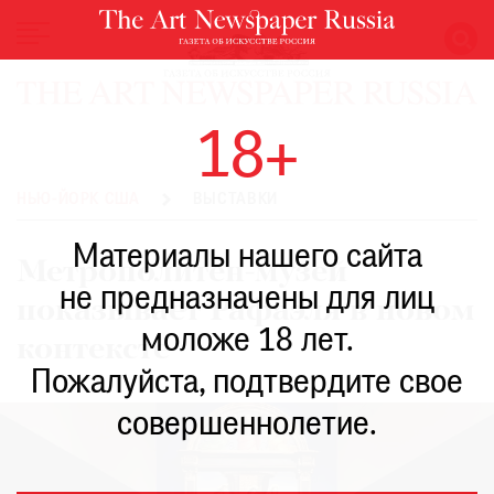
НОВОСТИ
18+
ВЫСТАВКИ
РЕСТАВРАЦИЯ
НЬЮ-ЙОРК США
ВЫСТАВКИ
КНИГИ
Материалы нашего сайта
ПО
Метрополитен-музей
ПУТИ
не предназначены для лиц
показывает Рафаэля в новом
РЕЙТИНГ
моложе 18 лет.
МУЗЕЕВ
контексте
РОСКОШЬ
Пожалуйста, подтвердите свое
ПРИГЛАШЕНИЯ
совершеннолетие.