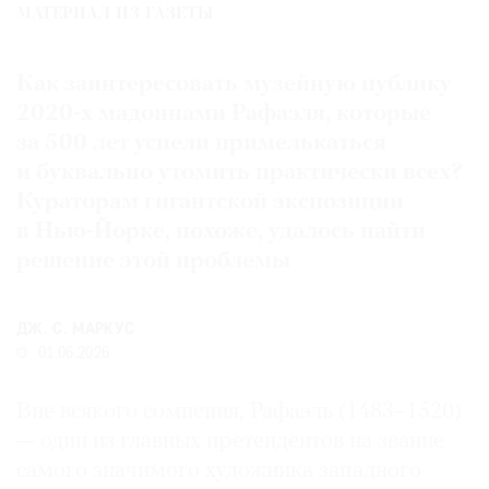
МАТЕРИАЛ ИЗ ГАЗЕТЫ
Где
найти
газету
Как заинтересовать музейную публику
2020-х мадоннами Рафаэля, которые
Контакты
за 500 лет успели примелькаться
редакции
и буквально утомить практически всех?
Авторы
Кураторам гигантской экспозиции
Медиакит
в Нью-Йорке, похоже, удалось найти
Mediakit
решение этой проблемы
ДЖ. С. МАРКУС
01.06.2026
Вне всякого сомнения, Рафаэль (1483–1520)
— один из главных претендентов на звание
самого значимого художника западного