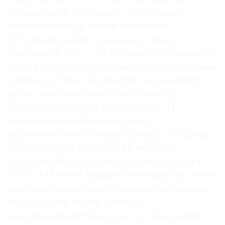
посвященной художнику. Экспозиция,
объединяющая в общей сложности
237 произведений, охватывает весь его
творческий путь — от истоков в придворном
мире ренессансного Урбино до апогея славы
в папском Риме. Количество выдающихся
работ, которые удалось получить на
выставку, поражает воображение. Из
вашингтонской Национальной
художественной галереи прибыла «Мадонна
Альба» (около 1509–1511), из Лувра —
«Портрет Бальдассаре Кастильоне» (1514–
1516), а Галерея Уффици отправила за океан
ряд эскизов сангиной. Венская Альбертина,
оксфордский Музей Ашмола,
амстердамский Рейксмузеум и Коллекции