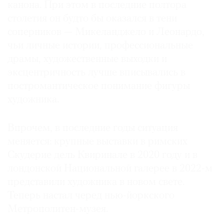
канона. При этом в последние полтора
столетия он будто бы оказался в тени
соперников — Микеланджело и Леонардо,
чьи личные истории, профессиональные
©
драмы, художественные выходки и
2021
эксцентричность лучше вписывались в
The
постромантическое понимание фигуры
Art
художника.
Newspaper
Russia
Впрочем, в последние годы ситуация
меняется: крупные выставки в римских
Скудерие дель Квиринале в 2020 году и в
лондонской Национальной галерее в 2022-м
представили художника в новом свете.
Теперь настал черед нью-йоркского
Метрополитен-музея.