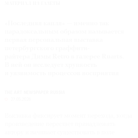
МАТЕРИАЛ ИЗ ГАЗЕТЫ
Где
найти
газету
«Последняя капля» — именно так
парадоксальным образом называется
Контакты
первая персональная выставка
редакции
петербургского граффити-
Авторы
райтера Димы Retro в галерее Ruarts.
Медиакит
В ней он исследует хрупкость
Mediakit
и уязвимость процессов восприятия
THE ART NEWSPAPER RUSSIA
27.05.2026
Выставка фиксирует момент перехода, когда
произведение перестает принадлежать
автору и начинает существовать в поле