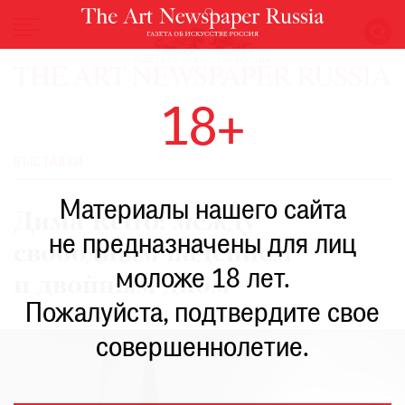
НОВОСТИ
18+
ВЫСТАВКИ
РЕСТАВРАЦИЯ
ВЫСТАВКИ
КНИГИ
Материалы нашего сайта
ПО
Дима Retro: между
ПУТИ
не предназначены для лиц
свободным падением
РЕЙТИНГ
моложе 18 лет.
МУЗЕЕВ
и двойным дном
РОСКОШЬ
Пожалуйста, подтвердите свое
ПРИГЛАШЕНИЯ
совершеннолетие.