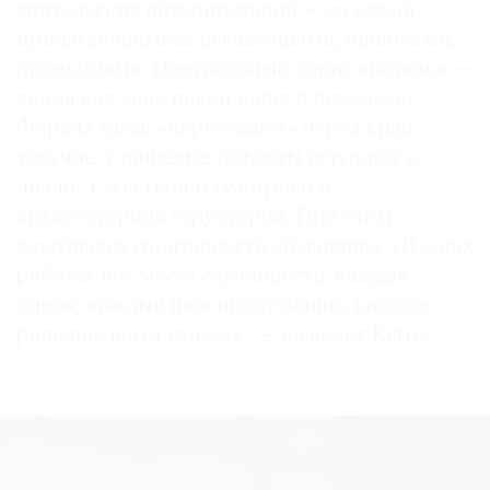
зрительских интерпретаций — со всеми
прилагающимися искажениями, ошибками,
проекциями. Центральный образ выставки —
капля как знак накопления и перелома.
©
Формы здесь «перетекают» через край:
2021
текучие, глянцевые объекты вступают в
The
диалог с жесткой геометрией и
Art
архитектурной структурой. При этом
Newspaper
кажущаяся спонтанность обманчива. «В моих
Russia
работах нет места случайности: каждая
линия, каждый шов продуманны, каждое
решение несет смысл», — заверяет Retro.