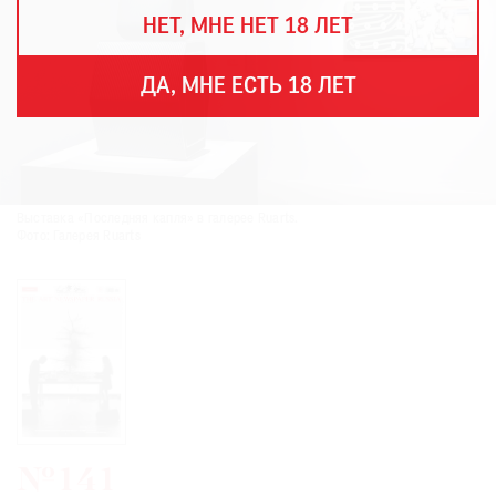
THE
НЕТ, МНЕ НЕТ 18 ЛЕТ
ART
NEWSPAPER
В
ДА, МНЕ ЕСТЬ 18 ЛЕТ
МИРЕ
ЕЖЕГОДНАЯ
ПРЕМИЯ
КИНОФЕСТИВАЛЬ
Выставка «Последняя капля» в галерее Ruarts.
Фото: Галерея Ruarts
Подписаться
на
новости
Подписаться
на
газету
№141