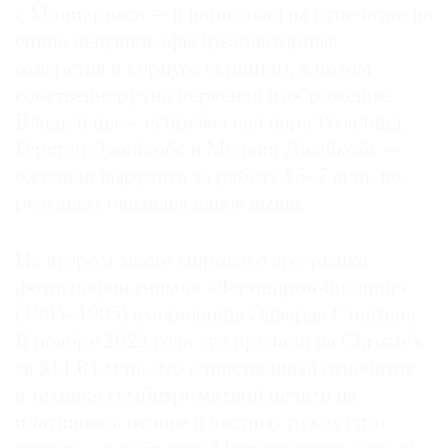
с Монпарнаса — и нарисовал на отпечатке на
осуществлены автором или иным лицом на
спине девушки эфы (резонаторные
основании лицензии, полученной от обладателя
отверстия в корпусе скрипки), а потом
авторских прав.
собственноручно переснял изображение.
Мировая практика принципиально иная.
Владельцы — супружеская пара Розалинд
В американском законе об авторском праве
Герстен Джейкобс и Мелвин Джейкобс —
1976 года прямо закреплено: фотография
ожидали выручить за работу $5–7 млн, но
признается произведением изобразительного
результат оказался вдвое выше.
искусства, если она создана исключительно для
выставочных целей и существует
На втором месте мирового арт-рынка
в единственном экземпляре, подписанном
фотографии снимок «Флэтайрон-билдинг»
автором, либо в тираже не более
(1904–1905) американца Эдварда Стейхена.
200 экземпляров, подписанных
В ноябре 2022 года его продали на Christie’s
и пронумерованных. В 1990 году закон VARA
за $11,84 млн. Это единственный отпечаток
дополнительно распространил на такие работы
особые права авторства
в технике гумбихроматной печати на
и неприкосновенности — моральные права,
платиновой основе в частных руках (три
которых в США прежде не существовало. Во