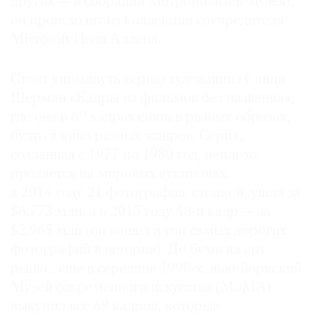
других — в собрании Метрополитен-музея),
Франции критерий еще строже: не более
он происходит из коллекции соучредителя
30 отпечатков всех форматов и носителей
Microsoft Пола Аллена.
в совокупности — только тогда работа считается
произведением искусства и облагается
Стоит упомянуть серию художницы Синди
пониженной ставкой НДС. Тираж сверх этой
Шерман «Кадры из фильмов без названия»,
нормы теряет статус художественного объекта
где она в 69 кадрах снята в разных образах,
и облагается налогом по стандартной ставке.
будто в кино разных жанров. Серия,
созданная с 1977 по 1980 год, неплохо
продается на мировых аукционах:
в 2014 году 21 фотография, стопкой, ушла за
$6,773 млн, а в 2015 году 48-й кадр — за
$2,965 млн (он вошел в топ самых дорогих
фотографий в истории). До бума на арт-
рынке, еще в середине 1990-х, нью-йоркский
Музей современного искусства (МоМА)
выкупил все 69 кадров, которые