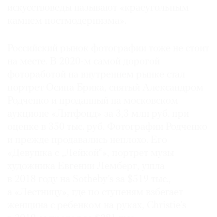
искусствоведы называют «краеугольным
камнем постмодернизма».
Российский рынок фотографии тоже не стоит
на месте. В 2020-м самой дорогой
фотоработой на внутреннем рынке стал
портрет Осипа Брика, снятый Александром
Родченко и проданный на московском
аукционе «Литфонд» за 3,3 млн руб. при
оценке в 350 тыс. руб. Фотографии Родченко
и прежде продавались неплохо. Его
«Девушка с „Лейкой“», портрет музы
художника Евгении Лемберг, ушла
в 2018 году на Sotheby’s за $519 тыс.,
а «Лестницу», где по ступеням взбегает
женщина с ребенком на руках, Christie’s