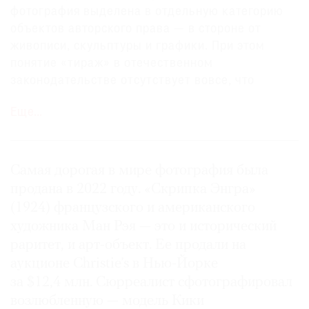
фотография выделена в отдельную категорию
объектов авторского права — в стороне от
живописи, скульп­туры и графики. При этом
понятие «тираж» в отечественном
законодательстве отсутствует вовсе, что
порождает принципиальную путаницу: что
Еще…
считать оригиналом — исходник или отпечаток?
Из логики статьи 1270 ГК РФ следует, что
исходник, то есть негатив или файл, есть
оригинал, а отпечаток — лишь его
Самая дорогая в мире фотография была
воспроизведение.
продана в 2022 году. «Скрипка Энгра»
(1924) французского и американского
Несмотря на то что термина «тиражный
художника Ман Рэя — это и исторический
отпечаток» в законе нет, фотография является
раритет, и арт-объект. Ее продали на
объектом правовой защиты — как на бумажном,
аукционе Christie’s в Нью-Йорке
пластиковом и других носителях, так
за $12,4 млн. Сюрреалист сфотографировал
и в качестве цифрового изображения. Ее
возлюбленную — модель Кики
публикация и тиражирование могут быть