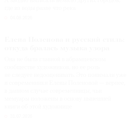
А заодно написали немало других городов,
где из воды разве что река
04.08.2026
Елена Поленова и русский стиль:
откуда бралась музыка узора
Она не была главной в абрамцевском
сообществе художников, но ее роль
не следует недооценивать. Это понимали уже
и современники Елены Поленовой — вернее,
в данном случае современницы, чьи
мемуары положены в основу нынешней
книги об этой художнице
31.07.2026