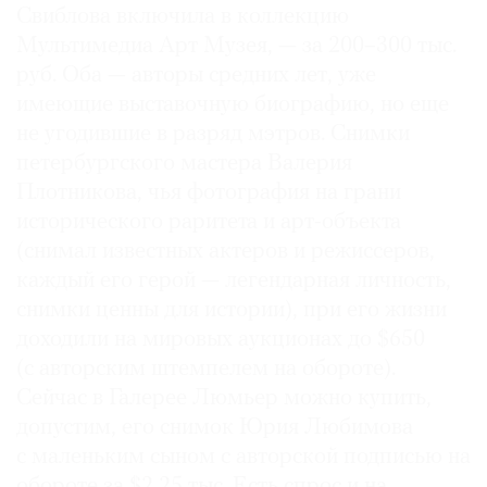
Свиблова включила в коллекцию
Мультимедиа Арт Музея, — за 200–300 тыс.
руб. Оба — авторы средних лет, уже
имеющие выставочную биографию, но еще
не угодившие в разряд мэтров. Снимки
петербургского мастера Валерия
Плотникова, чья фотография на грани
исторического раритета и арт-объекта
(снимал известных актеров и режиссеров,
каждый его герой — легендарная личность,
снимки ценны для истории), при его жизни
доходили на мировых аукционах до $650
(с авторским штемпелем на обороте).
Сейчас в Галерее Люмьер можно купить,
допустим, его снимок Юрия Любимова
с маленьким сыном с авторской подписью на
обороте за $2,25 тыс. Есть спрос и на