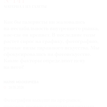
№141
Где
МАТЕРИАЛ ИЗ ГАЗЕТЫ
найти
газету
Как бы галеристы ни жаловались
Контакты
на нестабильность внутреннего рынка,
редакции
кое-где он крепнет. В последние годы
Авторы
растет спрос на графику, фотографию,
Медиакит
разные виды тиражного искусства. Мы
Mediakit
сфокусировались на фотоискусстве.
Какие факторы определяют цену
на него?
МАРИЯ МОСКВИЧЕВА
18.05.2026
Фотография выходит на арт-рынок,
становясь вровень с другими медиумами.