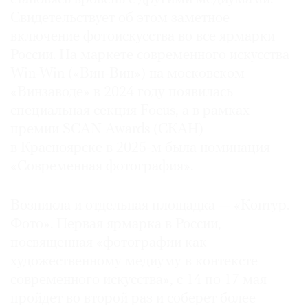
Свидетельствует об этом заметное
включение фотоискусства во все ярмарки
России. На маркете современного искусства
Win-Win («Вин-Вин») на московском
©
2021
«Винзаводе» в 2024 году появилась
The
специальная секция Focus, а в рамках
Art
премии SCAN Awards (СКАН)
Newspaper
в Красноярске в 2025-м была номинация
Russia
«Современная фотография».
Возникла и отдельная площадка — «Контур.
Фото». Первая ярмарка в России,
посвященная «фотографии как
художественному медиуму в контексте
современного искусства», с 14 по 17 мая
пройдет во второй раз и соберет более