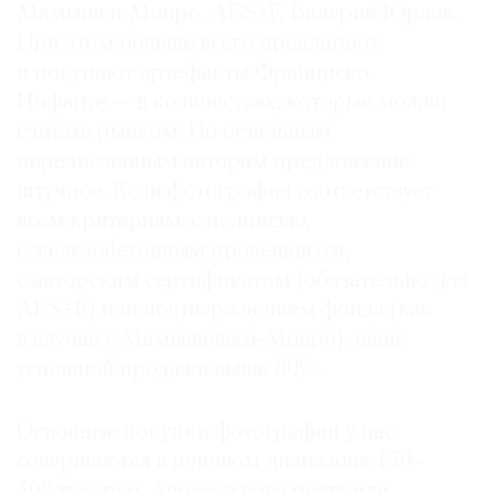
Мамышев-Монро, AES+F, Валерий Юрлов.
При этом больше всего предлагают
и покупают артефакты Франциско
Инфанте — в количествах, которые можно
считать рынком. По остальным
перечисленным авторам предложение
штучное. Если фотография соответствует
всем критериям: с подписью,
с железобетонным провенансом,
с авторским сертификатом (обязательно для
AES+F) или подтверждением фонда (как
в случае с Мамышевым-Монро), шанс
успешной продажи выше 80%.
Основные покупки фотографии у нас
совершаются в ценовом диапазоне 150–
400 тыс. руб. Аномального роста или