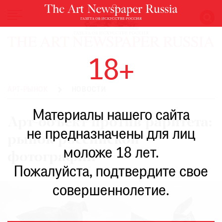
НОВОСТИ
18+
ВЫСТАВКИ
РЕСТАВРАЦИЯ
АРТ-РЫНОК
НОВОСТИ
КНИГИ
Материалы нашего сайта
ПО
Арт-объект против раритета:
ПУТИ
не предназначены для лиц
рынок российской
РЕЙТИНГ
моложе 18 лет.
МУЗЕЕВ
фотографии
РОСКОШЬ
Пожалуйста, подтвердите свое
ПРИГЛАШЕНИЯ
совершеннолетие.