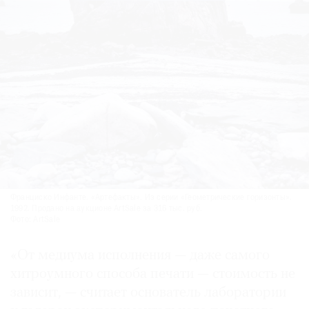
Франциско Инфанте. «Артефакты». Из серии «Геометрические горизонты».
1992. Продано на аукционе ArtSale за 316 тыс. руб.
Фото: ArtSale
«От медиума исполнения — даже самого
хитроумного способа печати — стоимость не
зависит, — считает основатель лаборатории