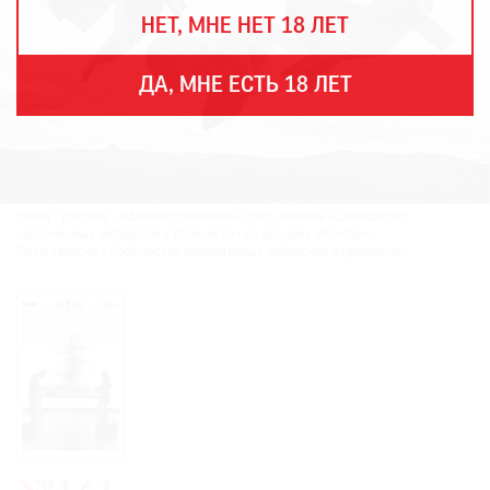
THE
НЕТ, МНЕ НЕТ 18 ЛЕТ
ART
NEWSPAPER
В
ДА, МНЕ ЕСТЬ 18 ЛЕТ
МИРЕ
ЕЖЕГОДНАЯ
ПРЕМИЯ
КИНОФЕСТИВАЛЬ
Элина Гусарова. «Шинели прилетели». 2023. Галерея «Сообщество
современных сибирских художников» на ярмарке «Контур».
Фото: Галерея «Сообщество современных сибирских художников»
Подписаться
на
новости
Подписаться
на
газету