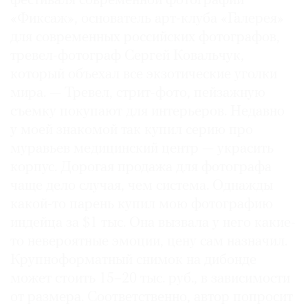
фестиваля современной фотографии
«Фиксаж», основатель арт-клуба «Галерея»
для современных российских фотографов,
тревел-фотограф Сергей Ковальчук,
который объехал все экзотические уголки
мира. — Тревел, стрит-фото, пейзажную
съемку покупают для интерьеров. Недавно
у моей знакомой так купил серию про
муравьев медицинский центр — украсить
корпус. Дорогая продажа для фотографа
чаще дело случая, чем система. Однажды
какой-то парень купил мою фотографию
индейца за $1 тыс. Она вызвала у него какие-
то невероятные эмоции, цену сам назначил.
Крупноформатный снимок на дибонде
может стоить 15–20 тыс. руб., в зависимости
от размера. Соответственно, автор попросит