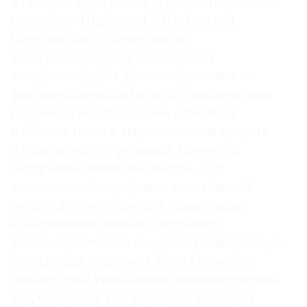
и галереи экспериментального печатного
искусства «ПиранезиLAB» Алексей
Веселовский. — Фотографы
экспериментируют со способом
воспроизведения фотоизображения —
фотомеханическим или фотохимическим
способом, но это, скорее, относится
к области поиска выразительных средств
и пластического решения. Способов
воспроизведения множество — от
классической серебряно-желатиновой
печати до более древней цианотипии,
альбуминовой печати, бихромата,
фотомеханических способов (линогравюра,
литография и прочее). Если художник
находит свой уникальный технологический
ход, благодаря которому его начинают