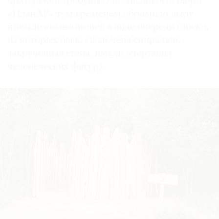
ораторской трибуны Эль Лисицкого. Бюро
«ПланАР» тем временем обрамило дыру
в земле композицией в виде очереди (доски,
из которых была сколочена спирально
закрученная стена, имели очертания
человеческих фигур).