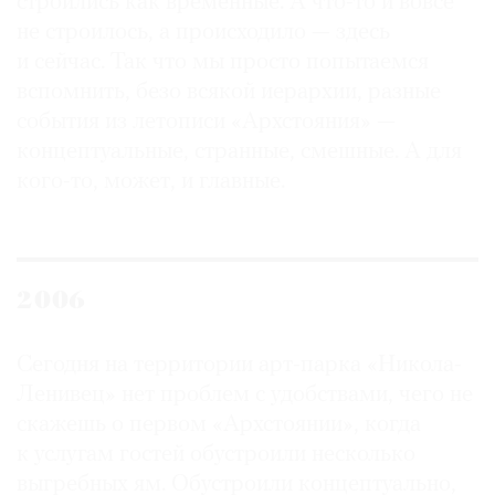
строились как временные. А что-то и вовсе
не строилось, а происходило — здесь
и сейчас. Так что мы просто попытаемся
вспомнить, безо всякой иерархии, разные
события из летописи «Архстояния» —
концептуальные, странные, смешные. А для
кого-то, может, и главные.
2006
Сегодня на территории арт-парка «Никола-
Ленивец» нет проблем с удобствами, чего не
скажешь о первом «Архстоянии», когда
к услугам гостей обустроили несколько
выгребных ям. Обустроили концептуально,