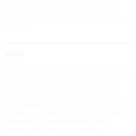
Деревянная стена в виде очереди, скрывающая выгребную яму, была
придумана для первого «Архстояния» (2006) архитектурной студией
«ПланАР».
Фото: Международный фестиваль современного искусства и архитектуры
«Архстояние»
2008
Фестиваль, получивший тему «Ноев ковчег»,
запомнился парадом плотов на Угре. На
одном из них каюта возвышалась над
палубой на сваях. На другом стоял дом,
выстроенный из прозрачных контейнеров.
Третий представлял собой плавучую баню.
Четвертый за счет необычной формы
«паруса» плыл кружась. А пятый,