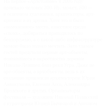
На первое «Архстояние» в 2006 году
Где
приехало человек 300. Ну, может, 500 —
найти
в основном художники, архитекторы, арт-
газету
критики и их друзья. Хотя это и было
Контакты
«намоленное» место, известное среди
редакции
«своих», добираться приходилось по
Авторы
бездорожью, а о какой-либо инфраструктуре
Медиакит
можно было только мечтать. Зато глазам
гостей предстали первые арт-объекты,
Mediakit
появившиеся в окрестностях деревни
Никола-Ленивец близ реки Угра. Даже не
арт-объекты, а архобъекты, ведь к их
созданию привлекли архитекторов: Юрия
Аввакумова, Евгения Асса, Александра
Бродского и других. Организаторы
фестиваля — художник Николай Полисский
с кураторами Юлией Бычковой и Антоном