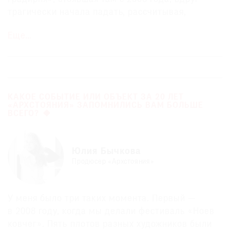
трагически начала падать, рассчитывая,
видимо, что ей пора исчезнуть. Нужно было либо
Еще…
уничтожить ее полностью, либо попытаться
спасти. И мы решили спасти. Сделали контр­
форсы, оплели их той же мелкой лозой. И тут
«Градирня» получила такую органичную форму,
которую я совершенно не мог себе представить.
КАКОЕ СОБЫТИЕ ИЛИ ОБЪЕКТ ЗА 20 ЛЕТ
И стала мне вдруг ужасно нравиться.
«АРХСТОЯНИЯ» ЗАПОМНИЛИСЬ ВАМ БОЛЬШЕ
ВСЕГО?
(В 2012 году «Градирня» все же была
сожжена. —
TANR.
)
Юлия Бычкова
Но особенно на этом фестивале мне
Продюсер «Архстояния»
понравилось информационное табло Аристарха
Чернышева, которое он сделал в соавторстве
с Алексеем Шульгиным. (На табло отображалось
У меня было три таких момента. Первый —
расписание рейсов воображаемого аэропорта. —
в 2008 году, когда мы делали фестиваль «Ноев
TANR.
) Меня эта электронная вещь абсолютно
ковчег». Пять плотов разных художников были