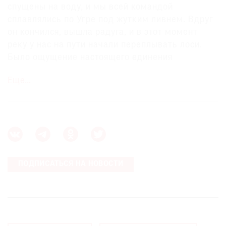
поразила и обрадовала. Она вроде бы
спущены на воду, и мы всей командой
противоречила моим установкам, чтобы было
сплавлялись по Угре под жутким ливнем. Вдруг
что-то такое природное, деревянненькое. Но она
он кончился, вышла радуга, и в этот момент
настолько органично смотрелась на этой
реку у нас на пути начали переплывать лоси.
поляне, что до сих пор я считаю это идеалом
Было ощущение настоящего единения
работы талантливого, но другого художника
с природой.
здесь, в Никола-Ленивце.
Еще…
Второй — в 2009 году, когда мы начали
осваивать новую территорию. Мы с Антоном
Кочуркиным вышли на поле, где сейчас стоит
«Ротонда», а тогда там еще ничего не было,
только зарастающая пахота. Вид с того места на
весь Никола-Ленивец поразил меня в самое
ПОДПИСАТЬСЯ НА НОВОСТИ
сердце, и я поняла, что, что бы мы здесь ни
поставили, это будет грандиозно.
Третий момент был в 2016 году, когда мы
строили мост через реку совместно с бюро