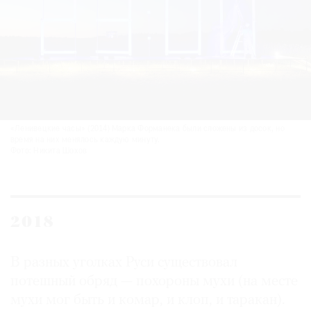
«Ленивецкие часы» (2014) Марка Форманека были сложены из досок, но
время на них менялось каждую минуту.
Фото: Никита Шохов
2018
В разных уголках Руси существовал
потешный обряд — похороны мухи (на месте
мухи мог быть и комар, и клоп, и таракан).