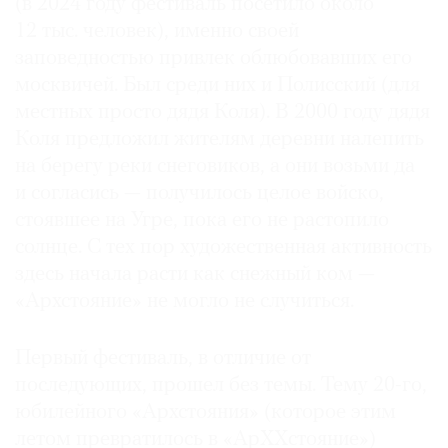
(в 2024 году фестиваль посетило около
12 тыс. человек), именно своей
заповедностью привлек облюбовавших его
москвичей. Был среди них и Полисский (для
местных просто дядя Коля). В 2000 году дядя
Коля предложил жителям деревни налепить
на берегу реки снеговиков, а они возьми да
и согласись — получилось целое войско,
стоявшее на Угре, пока его не растопило
солнце. С тех пор художественная активность
здесь начала расти как снежный ком —
«Архстояние» не могло не случиться.
Первый фестиваль, в отличие от
последующих, прошел без темы. Тему 20-го,
юбилейного «Архстояния» (которое этим
летом превратилось в «АрХХстояние»)