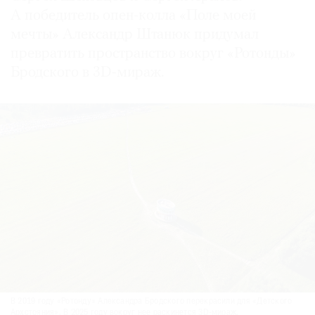
А победитель опен-колла «Поле моей
мечты» Александр Штанюк придумал
превратить пространство вокруг «Ротонды»
Бродского в 3D-мираж.
В 2019 году «Ротонду» Александра Бродского перекрасили для «Детского
Архстояния». В 2025 году вокруг нее раскинется 3D-мираж.