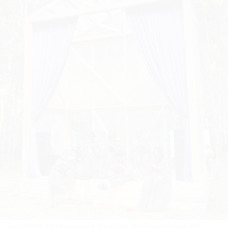
Выступление хора вязальщиц в «Санатории сна» Романа Сакина. 2022.