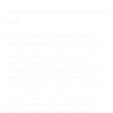
2010
Куратор Олег Кулик руками художников
усеял территорию «Архстояния» эстетским
ленд-артом. Пожалуй, эффектнее всего
фестиваль смотрелся с высоты птичьего
полета, ведь некоторые работы — например,
«Геомантика и уранография» («Как и зачем
целовать жабу») Сергея де Рокамболя —
походили на древние геоглифы. Архитектор
Василий Щетинин, который, к слову, первым
из московского арт-сообщества перебрался
в Никола-Ленивец и тоже внес большой
вклад в развитие фестиваля, высадил на поле