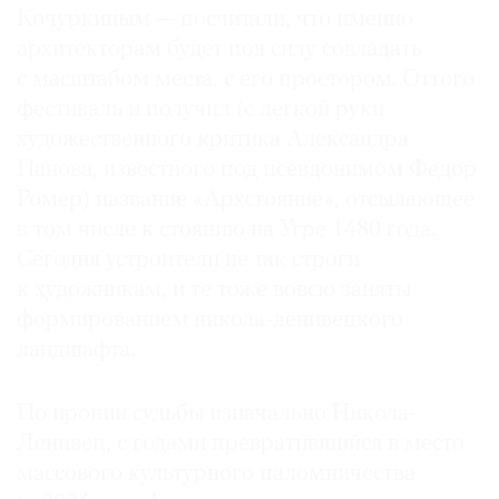
Кочуркиным — посчитали, что именно
архитекторам будет под силу совладать
с масштабом места, с его простором. Оттого
фестиваль и получил (с легкой руки
©
художественного критика Александра
2021
Панова, известного под псевдонимом Федор
The
Ромер) название «Архстояние», отсылающее
Art
в том числе к стоянию на Угре 1480 года.
Newspaper
Russia
Сегодня устроители не так строги
к художникам, и те тоже вовсю заняты
формированием никола-ленивецкого
ландшафта.
По иронии судьбы изначально Никола-
Ленивец, с годами превратившийся в место
массового культурного паломничества