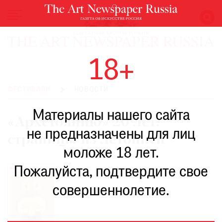
НОВОСТИ
18+
ВЫСТАВКИ
РЕСТАВРАЦИЯ
ФЕСТИВАЛИ
НОВОСТИ
КНИГИ
Материалы нашего сайта
ПО
«Архстоянию» 20 лет:
ПУТИ
не предназначены для лиц
страницы из летописи
РЕЙТИНГ
моложе 18 лет.
МУЗЕЕВ
РОСКОШЬ
Пожалуйста, подтвердите свое
ПРИГЛАШЕНИЯ
совершеннолетие.