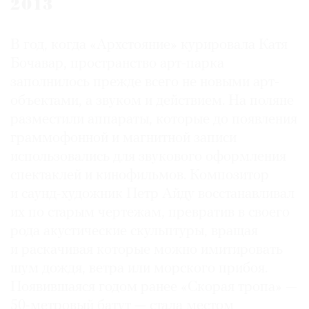
2013
В год, когда «Архстояние» курировала Катя
Бочавар, пространство арт-парка
заполнилось прежде всего не новыми арт-
объектами, а звуком и действием. На поляне
разместили аппараты, которые до появления
граммофонной и магнитной записи
использовались для звукового оформления
спектаклей и кинофильмов. Композитор
и саунд-художник Петр Айду восстанавливал
их по старым чертежам, превратив в своего
рода акустические скульп­туры, вращая
и раскачивая которые можно имитировать
шум дождя, ветра или морского прибоя.
Появившаяся годом ранее «Скорая тропа» —
50-метровый батут — стала местом