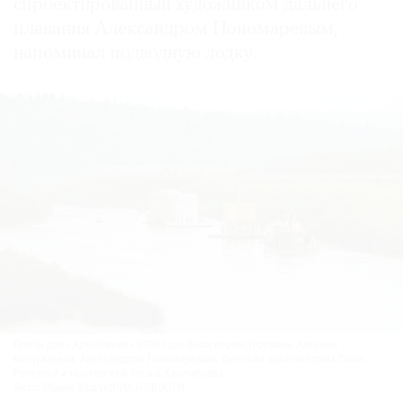
спроектированный художником дальнего
плавания Александром Пономаревым,
напоминал подвод­ную лодку.
Плоты для «Архстояния» 2008 года были спроектированы Антоном
Кочуркиным, Александром Пономаревым, финским архитектором Сами
Ринталой и мастерской Тотана Кузембаева.
Фото: Мария Ващук/РИА НОВОСТИ