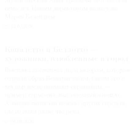
Музей Москвы Анна Трапкова возглавляла
семь лет. Новым директором назначена
Мария Баландина
14.07.2026
Каналетто и Беллотто —
художники, влюбленные в город
Выставка посвящена двум авторам, которые
создали образ Венеции таким, каким его c
тех пор воспринимают европейцы, —
пример гармонии, наполненный жизнью.
А заодно написали немало других городов,
где из воды разве что река
04.08.2026