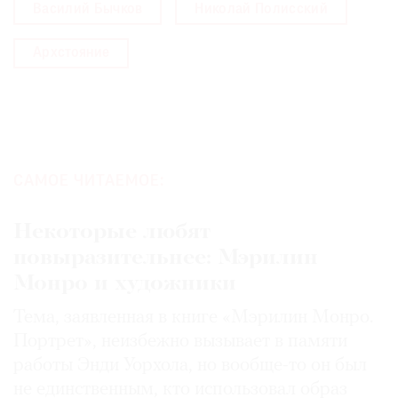
Василий Бычков
Николай Полисский
Wowhouse
.
(Мост позволил соединить
территорию арт-парка с близлежащей деревней
Архстояние
Звизжи. —
TANR.
) У нас тогда случился долгий
диалог с бобрами, которые строили плотину, не
давая нам спустить воду и приступить к работе.
Мы разбирали плотину каждый день, но за ночь
она возводилась заново. В какой-то момент
бобры все-таки устали нам сопротивляться,
САМОЕ ЧИТАЕМОЕ:
вода опустилась на несколько метров, и мы
смогли построить мост. Это была
Некоторые любят
кратковременная, но важная победа, а бобры
повыразительнее: Мэрилин
стали полноценными участниками фестиваля.
Монро и художники
Тема, заявленная в книге «Мэрилин Монро.
Портрет», неизбежно вызывает в памяти
работы Энди Уорхола, но вообще-то он был
не единственным, кто использовал образ