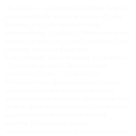
Где
«Поехали!» — воскликнул бы Юрий Гагарин
найти
в ознаменование начала аукциона «Vladey
газету
Космос», который пройдет в День
космонавтики, 12 апреля. Один из топ-лотов
Контакты
редакции
создан художником с самой подходящей под
тематику аукциона фамилией —
Авторы
Константином Звездочетовым. Его картина
Медиакит
«Приснится же такое. Инопланетяне»
Mediakit
(эстимейт 950 тыс. — 1,4 млн руб.)
изображает двух фантастических существ с
длинными ушами и зелеными носами в
ярких сказочных костюмах лепреконов. Они
стоят на фоне усыпанного звездами космоса
на поверхности неизвестной голубой
планеты. Работа вошла в цикл
«приснившихся» картин, который посвящен