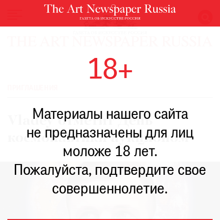
НОВОСТИ
18+
ВЫСТАВКИ
РЕСТАВРАЦИЯ
ПРИГЛАШЕНИЯ
КНИГИ
Материалы нашего сайта
ПО
Vladey отметит День
ПУТИ
не предназначены для лиц
космонавтики аукционом
РЕЙТИНГ
моложе 18 лет.
МУЗЕЕВ
РОСКОШЬ
Пожалуйста, подтвердите свое
ПРИГЛАШЕНИЯ
совершеннолетие.