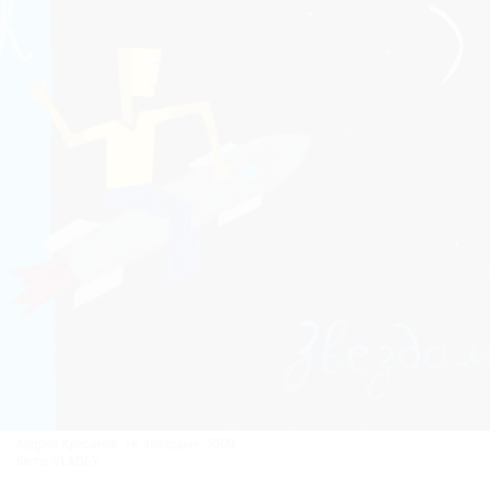
Андрей Крисанов. «К звездам». 2009.
Фото: VLADEY