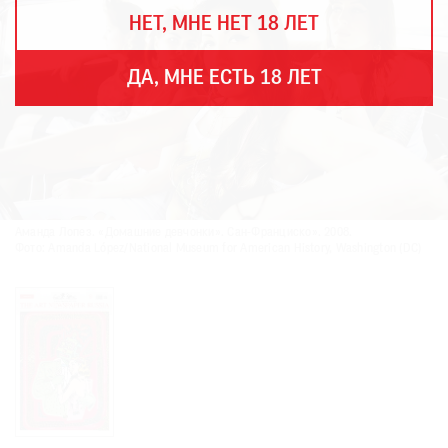
THE
НЕТ, МНЕ НЕТ 18 ЛЕТ
ART
NEWSPAPER
В
ДА, МНЕ ЕСТЬ 18 ЛЕТ
МИРЕ
ЕЖЕГОДНАЯ
ПРЕМИЯ
КИНОФЕСТИВАЛЬ
Аманда Лопез. «Домашние девчонки». Сан-Франциско». 2008.
Фото: Amanda López/National Museum for American History, Washington (DC)
Подписаться
на
новости
Подписаться
на
газету