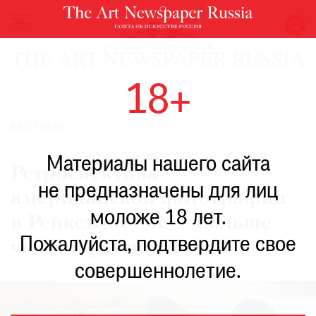
НОВОСТИ
18+
ВЫСТАВКИ
РЕСТАВРАЦИЯ
ВЫСТАВКИ
КНИГИ
Материалы нашего сайта
ПО
Ретроспектива
ПУТИ
не предназначены для лиц
американской фотографии
РЕЙТИНГ
моложе 18 лет.
МУЗЕЕВ
в Рейксмузеуме — больше
РОСКОШЬ
Пожалуйста, подтвердите свое
чем собрание хитов
ПРИГЛАШЕНИЯ
совершеннолетие.