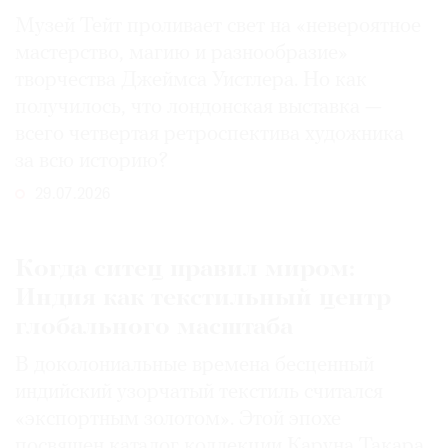
Музей Тейт проливает свет на «невероятное
мастерство, магию и разнообразие»
творчества Джеймса Уистлера. Но как
получилось, что лондонская выставка —
всего четвертая ретроспектива художника
за всю историю?
29.07.2026
Когда ситец правил миром:
Индия как текстильный центр
глобального масштаба
В доколониальные времена бесценный
индийский узорчатый текстиль считался
«экспортным золотом». Этой эпохе
посвящен каталог коллекции Каруна Такара,