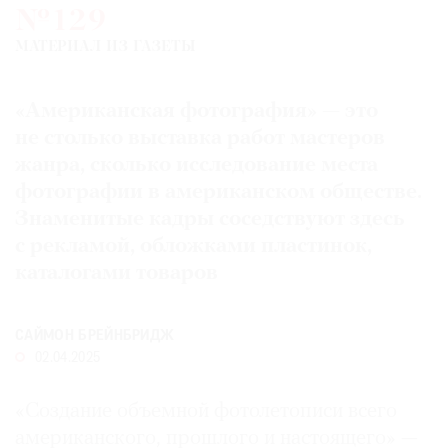
№129
Где
найти
МАТЕРИАЛ ИЗ ГАЗЕТЫ
газету
«Американская фотография» — это
Контакты
редакции
не столько выставка работ мастеров
Авторы
жанра, сколько исследование места
фотографии в американском обществе.
Медиакит
Знаменитые кадры соседствуют здесь
Mediakit
с рекламой, обложками пластинок,
каталогами товаров
САЙМОН БРЕЙНБРИДЖ
02.04.2025
«Создание объемной фотолетописи всего
американского, прошлого и настоящего» —