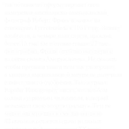
так обтекаемо сформулировал свои
намерения швейцарско-американский
фотограф Роберт Франк в заявке на
стипендию Гуггенхайма в 1954 году. Заявку
©
одобрили, и четыре года спустя, проехав
2021
более 16 тыс. км и отсняв свыше 27 тыс.
The
фотографий, Франк опубликовал первое
Art
издание своих «Американцев». Не сказать
Newspaper
Russia
чтобы продажи книги шли так уж хорошо,
а критика американской мечты не получила
единодушного одобрения. Так, журнал
Popular Photography писал, что альбом
создан «угрюмым человеком, который
ненавидит свою вторую родину». Тем не
менее эта мрачная и смелая серия из
83 снимков остается одним из самых