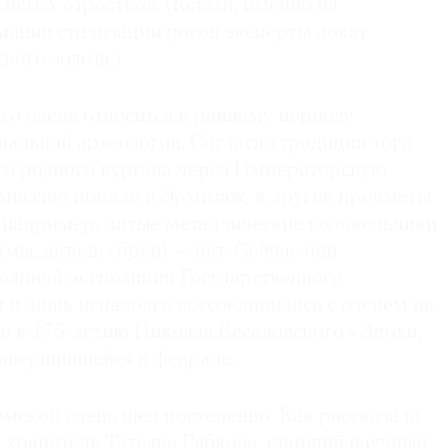
истых отростков. (Кстати, именно на
ании стилизации рогов эксперты ловят
кого золота.)
го оленя относится к раннему периоду
нальной археологии. Согласно традиции того
его родного кургана через Императорскую
миссию попало в Эрмитаж, а другие предметы
 (например, литые металлические колокольчики
ы, деталь сбруи) — нет. Сейчас они
тоянной экспозиции Государственного
 и лишь ненадолго воссоединились с оленем на
е к 175-летию Николая Веселовского «Эпохи,
завершившейся в феврале.
омской олень шел постепенно. Как рассказала
 хранитель Татьяна Рябкова, старший научный