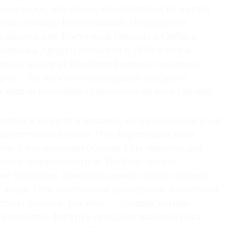
олагалось, что олень, крепившийся на петлях
(так сообщал Веселовский). Но археолог,
 археологии Восточной Европы и Сибири
митажа Андрей Алексеев в ­1990-х годах
кладка на горит (скифский вариант колчана,
трел). Эту версию подтвердили скифские
ых нашли подобные орнаменты на вооружении.
сшим в воздухе в прыжке, но на самом деле он
одогнутыми ногами. Это жертвенная поза:
ено к проведению обряда. Она типична для
кого звериного стиля. Вообще, силуэт
 не уникален, похожих оленей можно увидеть
х мира. Они отличаются размерами, качеством
твом деталей. Но этот — лучший, самый
 изящество фигурке придают тяжелые рога