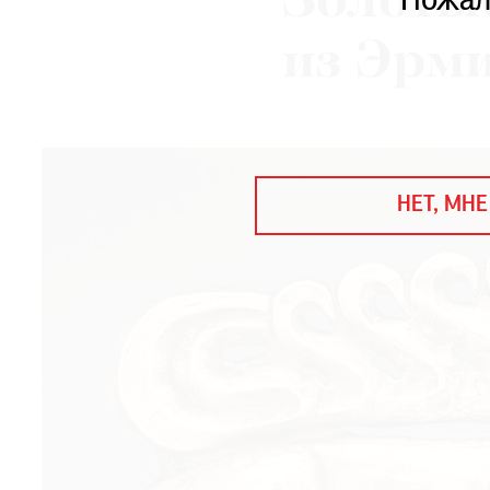
Золоты
Пожал
ЕЖЕГОДНАЯ ПРЕМИЯ
КИНОФЕСТИВАЛЬ
из Эрм
Подписаться на новости
Подписаться на газету
НЕТ, МНЕ
Где найти газету
Контакты редакции
Авторы
Медиакит
Mediakit