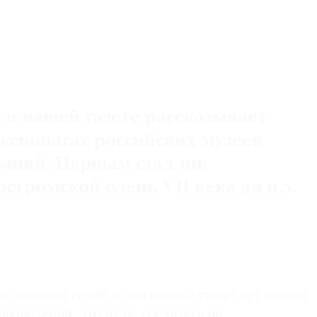
 в нашей газете рассказывает
кспонатах российских музеев
раний. Первым стал так
тромской олень VII века до н.э.
ственный гений за несколько тысяч лет создал
оизведений, что их не сосчитать ни