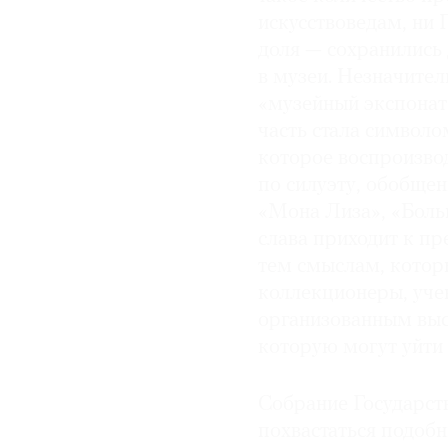
искусствоведам, ни 
доля — сохранились 
в музеи. Незначител
«музейный экспонат
часть стала символо
которое воспроизвод
по силуэту, обобще
«Мона Лиза», «Больш
слава приходит к пр
тем смыслам, которы
коллекционеры, уче
организованным выс
которую могут уйти 
Собрание Государст
похвастаться подоб