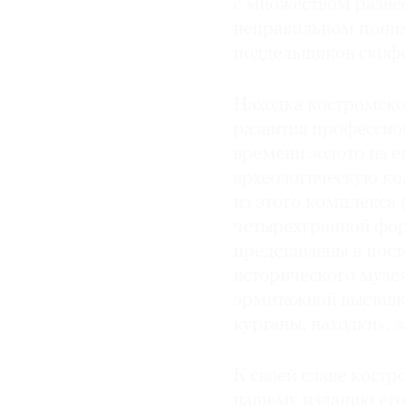
с множеством развес
неправильном поним
поддельщиков скифс
Находка костромско
развития профессио
времени золото из 
археологическую ко
из этого комплекса
четырехгранной форм
представлены в пос
исторического музея
эрмитажной выставк
курганы, находки», 
К своей славе костр
нашему изданию его