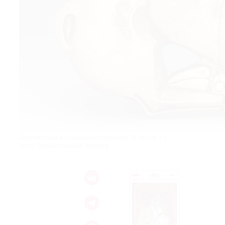
© 2021 The Art Newspaper Russia
Золотой олень из станицы Костромской. VII век до н.э.
Фото: Государственный Эрмитаж