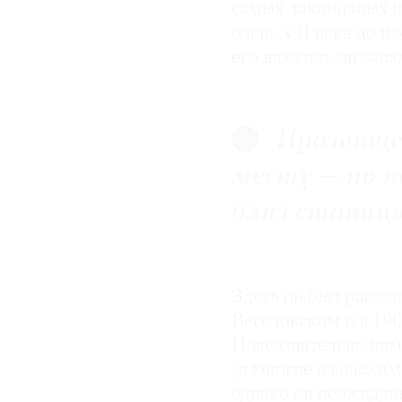
самых лаконичных и
олень VII века до н
его находки, он зан
Прозвище 
месту — но н
близ станицы
Здесь он был раско
Веселовским и в 19
Подсознательно нам
(и многие из нас са
однако он неожиданн