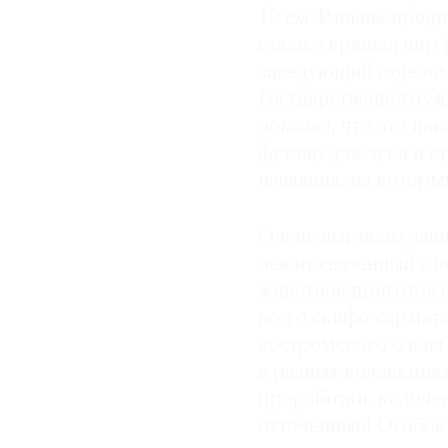
19 см. Раньше предп
сзади, украшал щит 
заведующий отделом
Государственного Эр
доказал, что это на
футляр для лука и с
изваяния, на котор
Олень выглядит зави
лежит связанный с п
животное приготовл
всего скифо-сарматс
костромского оленя
в разных коллекция
проработки, количес
отточенный! Особое