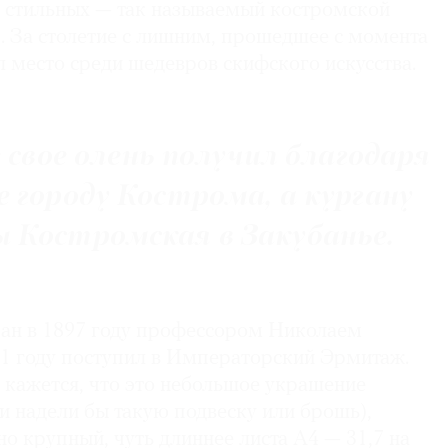
 стильных — так называемый костромской
.э. За столетие с лишним, прошедшее с момента
ял место среди шедевров скифского искусства.
свое олень получил благодаря
е городу Кострома, а кургану
 Костромская в Закубанье.
пан в 1897 году профессором Николаем
01 году поступил в Императорский Эрмитаж.
 кажется, что это небольшое украшение
ми надели бы такую подвеску или брошь),
о крупный, чуть длиннее листа А4 — 31,7 на