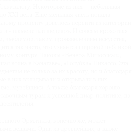
Госкаталогу. Некоторые из них — небольшая
до XXI века. Еще меньшая часть попала
ьному проценту довелось перейти из категории
» в «знаменитый шедевр». И совсем крохотная
м, эмблемой, таким произведением искусства,
ится так часто, что узнается широкой публикой
нному контуру. Таковы «Венера Милосская»,
ая волна в Канагаве», «Голубка» Пикассо. Эта
едметам не только за их красоту, но и благодаря
е в них вкладывали и открывали в них
ные, музейщики. А также благодаря хорошо
тавочным турам и успешной пиар-политике, на
десятилетия.
венного Эрмитажа, конечно же, может
ными вещами. Одна из древнейших, а также