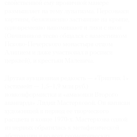
свойственной ему ироничной манере
размышляет на тему лунатизма. Персонажи
картины, безжизненно застывшие на крыше,
одновременно напоминают и лики с икон
(Овчинников тесно общался с наместником
Псково-Печерского монастыря отцом
Алипием и даже участвовал в росписи
церквей), и крестьян Малевича.
Другая аукционная редкость — «Триптих 1»
(эстимейт — 1,5–1,9 млн руб.)
нонконформистки и «амазонки Второго
авангарда» Лидии Мастерковой. Он написан
художницей в период ее творческого
расцвета в конце 1970-х. Мастеркова одной
из первых обратилась к метафизической
абстракции и во всех геометрических