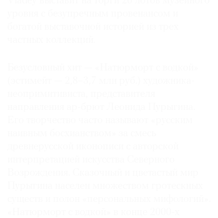
Vladey выставит на торги 26 лотов музейного
Где
уровня с безупречным провенансом и
найти
богатой выставочной историей из трех
газету
частных коллекций.
Контакты
редакции
Безусловный хит — «Натюрморт с водкой»
Авторы
(эстимейт — 2,8–3,7 млн руб.) художника-
неопримитивиста, представителя
Медиакит
направления ар-брют Леонида Пурыгина.
Mediakit
Его творчество часто называют «русским
наивным босхианством» за смесь
древнерусской иконописи с авторской
интерпретацией искусства Северного
Возрождения. Сказочный и цветастый мир
Пурыгина населен множеством гротескных
существ и полон «персональных мифологий».
«Натюрморт с водкой» в конце 2000-х