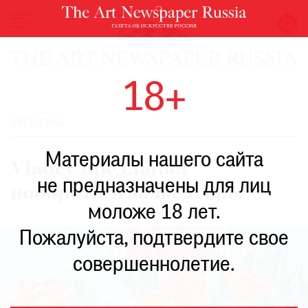
НОВОСТИ
18+
ВЫСТАВКИ
РЕСТАВРАЦИЯ
АУКЦИОНЫ
КНИГИ
Материалы нашего сайта
ПО
Vladey предлагает
ПУТИ
не предназначены для лиц
побороться за шедевры
РЕЙТИНГ
моложе 18 лет.
МУЗЕЕВ
РОСКОШЬ
Пожалуйста, подтвердите свое
ПРИГЛАШЕНИЯ
совершеннолетие.