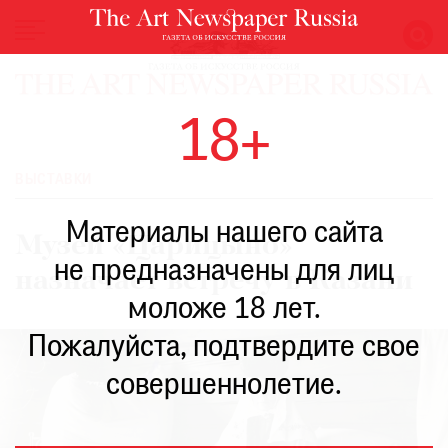
НОВОСТИ
18+
ВЫСТАВКИ
РЕСТАВРАЦИЯ
ВЫСТАВКИ
КНИГИ
Материалы нашего сайта
ПО
Музей «Царицыно»
ПУТИ
не предназначены для лиц
назначает встречу в Казани
РЕЙТИНГ
моложе 18 лет.
МУЗЕЕВ
РОСКОШЬ
Пожалуйста, подтвердите свое
ПРИГЛАШЕНИЯ
совершеннолетие.