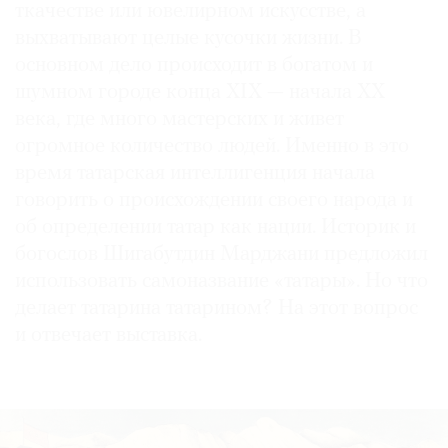
ткачестве или ювелирном искусстве, а
выхватывают целые кусочки жизни. В
основном дело происходит в богатом и
шумном городе конца XIX — начала ХХ
©
века, где много мастерских и живет
2021
огромное количество людей. Именно в это
The
время татарская интеллигенция начала
Art
говорить о происхождении своего народа и
Newspaper
об определении татар как нации. Историк и
Russia
богослов Шигабутдин Марджани предложил
использовать самоназвание «татары». Но что
делает татарина татарином? На этот вопрос
и отвечает выставка.