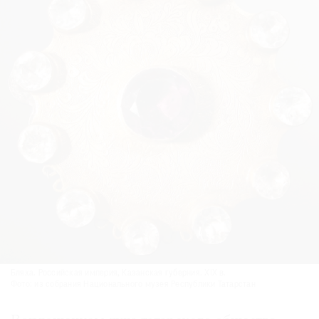
Бляха. Российская империя, Казанская губерния. XIX в.
Фото: из собрания Национального музея Республики Татарстан