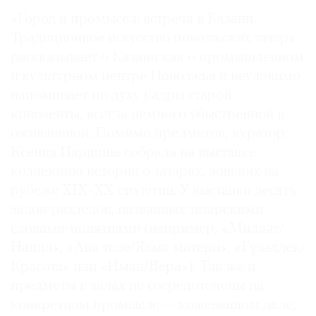
Где
«Город и промысел: встреча в Казани.
найти
Традиционное искусство поволжских татар»
газету
рассказывает о Казани как о промышленном
и культурном центре Поволжья и неуловимо
Контакты
редакции
напоминает по духу кадры старой
киноленты, всегда немного убыстренной и
Авторы
оживленной. Помимо предметов, куратор
Медиакит
Ксения Паршина собрала на выставке
Mediakit
коллекцию историй о татарах, живших на
рубеже XIX–XX столетий. У выставки десять
залов-разделов, названных татарскими
словами-понятиями (например, «Милләт/
Нация», «Ана теле/Язык матери», «Гүзәллек/
Красота» или «Иман/Вера»). Так же и
предметы в залах не сосредоточены на
конкретном промысле — кожевенном деле,