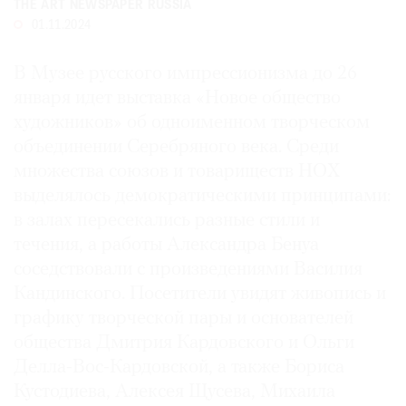
THE ART NEWSPAPER RUSSIA
Где
01.11.2024
найти
газету
В Музее русского импрессионизма до 26
января идет выставка «Новое общество
Контакты
редакции
художников» об одноименном творческом
объединении Серебряного века. Среди
Авторы
множества союзов и товариществ НОХ
Медиакит
выделялось демократическими принципами:
Mediakit
в залах пересекались разные стили и
течения, а работы Александра Бенуа
соседствовали с произведениями Василия
Кандинского. Посетители увидят живопись и
графику творческой пары и основателей
общества Дмитрия Кардовского и Ольги
Делла-Вос-Кардовской, а также Бориса
Кустодиева, Алексея Щусева, Михаила