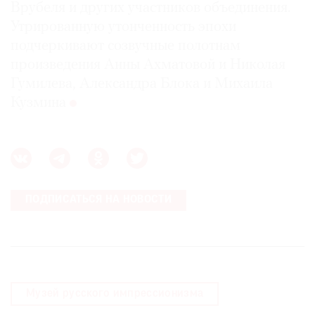
Врубеля и других участников объединения.
Утрированную утонченность эпохи
подчеркивают созвучные полотнам
произведения Анны Ахматовой и Николая
©
Гумилева, Александра Блока и Михаила
2021
Кузмина
The
Art
Newspaper
Russia
ПОДПИСАТЬСЯ НА НОВОСТИ
Музей русского импрессионизма