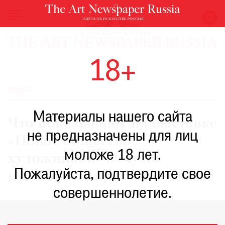
НОВОСТИ
18+
ВЫСТАВКИ
РЕСТАВРАЦИЯ
ВИДЕО
КНИГИ
Материалы нашего сайта
ПО
Что показывают на выставке
ПУТИ
не предназначены для лиц
«Новое общество
РЕЙТИНГ
моложе 18 лет.
МУЗЕЕВ
художников» в Музее
РОСКОШЬ
Пожалуйста, подтвердите свое
русского импрессионизма
ПРИГЛАШЕНИЯ
совершеннолетие.