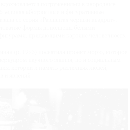
 вдохновляется погружениями в инородные
объединяя абстрактные и фигуративные
азана ее серия «Раздвигая черный квадрат»,
гловатые формы дополнены белыми
игурами, придающими картине человечность.
нан (р. 1993) посвятила проект морю, которое
зервуаром научного знания, но и социальным
щим истории и память различных людей,
 и явлений.