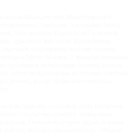
скусства blazar, спутник Международной
го искусства Cosmoscow, основанная Анной
дрой Лекомцевой и Маргаритой Пушкиной,
авно, празднует пятилетие. Мероприятие,
ддерживать и продвигать молодые таланты,
сентября в Музее Москвы. У ярмарки несколько
ые художники, независимые галереи, секция,
ет Агентство креативных индустрий (в ней еще
кция дизайна, раздел цифрового искусства
дел.
ики выбирались, по словам Анны Наумовой,
ативного директора ярмарки, экспертным
пен-колла. Отвечая на вопрос, видна ли какая-
в работах молодых, она рассказала: «Многие