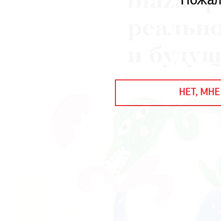
blazar 
Пожал
ЕЖЕГОДНАЯ ПРЕМИЯ
КИНОФЕСТИВАЛЬ
реально
и будущ
Подписаться на новости
Подписаться на газету
НЕТ, МНЕ
Где найти газету
Контакты редакции
Авторы
Медиакит
Mediakit