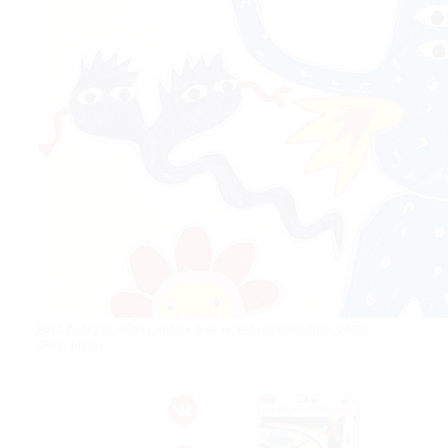
© 2021 The Art Newspaper Russia
Витя Повезло. «Слон, который не может определится». 2023.
Фото: blazar