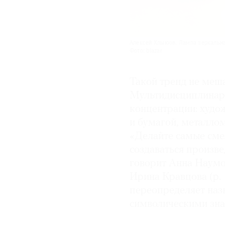
Алексей Хлыюов. Лампа зеркальна
Фото: blazar
Такой тренд не меша
Мультидисциплинарн
концентрации: худо
и бумагой, металлом
«Делайте самые сме
создаваться произвед
говорит Анна Наумо
Ирина Кравцова (р. 
переопределяет наз
символическими зна