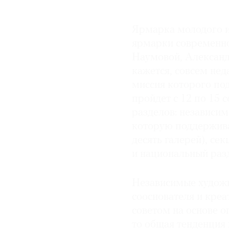
Ярмарка молодого и
ярмарки современно
Наумовой, Алексан
кажется, совсем нед
миссия которого по
пройдет с 12 по 15 
разделов: независим
которую поддержива
десять галерей), се
и национальный раз
Независимые художн
сооснователя и кре
советом на основе о
то общая тенденция 