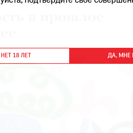
раздвигает
уйста, подтвердите свое совершен
сть в прошлое
ее
 НЕТ 18 ЛЕТ
ДА, МНЕ 