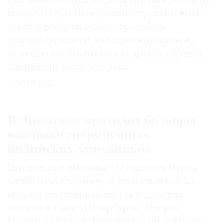
Выставка посвящена двум авторам, которые
создали образ Венеции таким, каким его c
тех пор воспринимают европейцы, —
пример гармонии, наполненный жизнью.
А заодно написали немало других городов,
где из воды разве что река
04.08.2026
В Эрмитаже проходит большая
выставка современных
индийских художников
Готовиться к выставке «О сладости мира»
музей начал заранее, организовав в 2025
году серию резиденций для индийских
авторов в Санкт-Петербурге, Москве,
Палехе и Суздале. Результат — целый набор