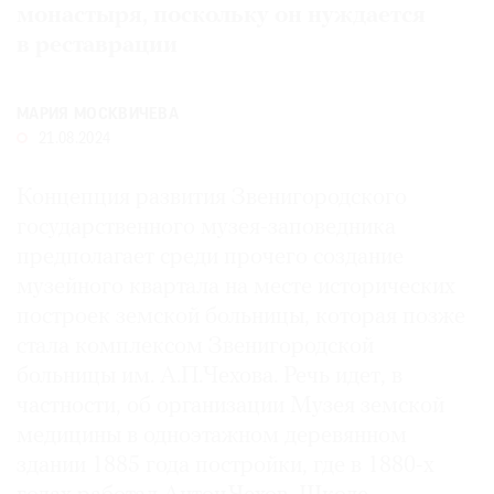
монастыря, поскольку он нуждается
Где
в реставрации
найти
газету
МАРИЯ МОСКВИЧЕВА
Контакты
21.08.2024
редакции
Авторы
Концепция развития Звенигородского
Медиакит
государственного музея-заповедника
Mediakit
предполагает среди прочего создание
музейного квартала на месте исторических
построек земской больницы, которая позже
стала комплексом Звенигородской
больницы им. А.П.Чехова. Речь идет, в
частности, об организации Музея земской
медицины в одноэтажном деревянном
здании 1885 года постройки, где в 1880-х