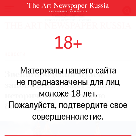
НОВОСТИ
18+
ВЫСТАВКИ
РЕСТАВРАЦИЯ
НОВОСТИ
КНИГИ
Материалы нашего сайта
ПО
Звенигородский музей-
ПУТИ
не предназначены для лиц
заповедник может занять
РЕЙТИНГ
моложе 18 лет.
МУЗЕЕВ
историческую земскую
РОСКОШЬ
Пожалуйста, подтвердите свое
больницу
ПРИГЛАШЕНИЯ
совершеннолетие.