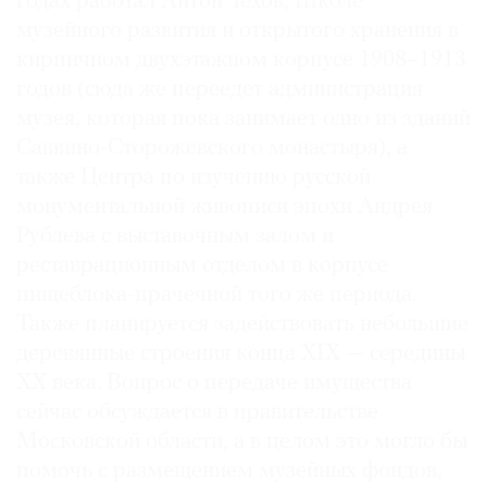
годах работал Антон Чехов, Школе
музейного развития и открытого хранения в
кирпичном двухэтажном корпусе 1908–1913
годов (сюда же переедет администрация
©
музея, которая пока занимает одно из зданий
2021
Саввино-Сторожевского монастыря), а
The
также Центра по изучению русской
Art
монументальной живописи эпохи Андрея
Newspaper
Рублева с выставочным залом и
Russia
реставрационным отделом в корпусе
пищеблока-прачечной того же периода.
Также планируется задействовать небольшие
деревянные строения конца XIX — середины
XX века. Вопрос о передаче имущества
сейчас обсуждается в правительстве
Московской области, а в целом это могло бы
помочь с размещением музейных фондов,