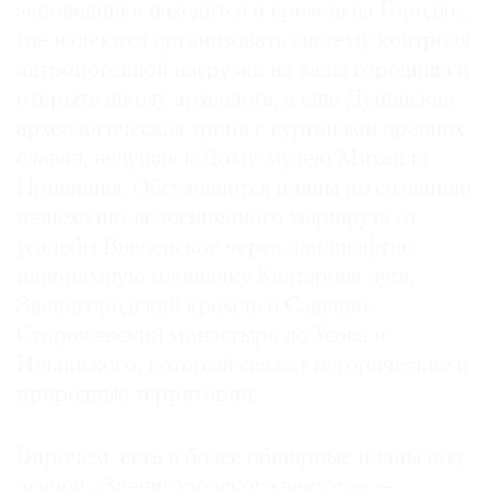
заповедника находится и кремль на Городке,
где надеются организовать систему контроля
антропогенной нагрузки на валы городища и
открыть школу археолога, а еще Дунинская
археологическая тропа с курганами древних
славян, ведущая к Дому-музею Михаила
Пришвина. Обсуждаются планы по созданию
пешеходно-велосипедного маршрута от
усадьбы Введенское через ландшафтно-
панорамную площадку Калтарова луга,
Звенигородский кремль и Саввино-
Сторожевский монастырь до Усова и
Ильинского, который свяжет исторические и
природные территории.
Впрочем, есть и более обширные планы под
эгидой «Звенигородского вектора» —